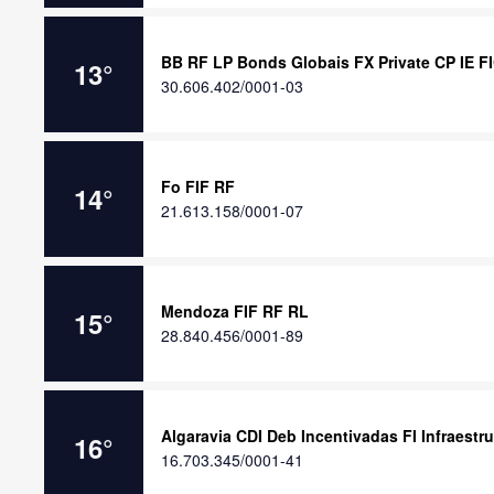
BB RF LP Bonds Globais FX Private CP IE FI
13
°
30.606.402/0001-03
Fo FIF RF
14
°
21.613.158/0001-07
Mendoza FIF RF RL
15
°
28.840.456/0001-89
Algaravia CDI Deb Incentivadas FI Infraestr
16
°
16.703.345/0001-41