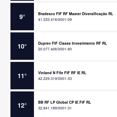
Bradesco FIF RF Master Diversificação RL
9
°
41.333.416/0001-09
Duprev FIF Classe Investimento RF RL
10
°
20.077.406/0001-80
Vinland N Fife FIF RF IE RL
11
°
42.229.319/0001-33
BB RF LP Global CP IE FIF RL
12
°
32.841.189/0001-31