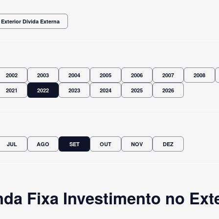
Exterior Dívida Externa
2002
2003
2004
2005
2006
2007
2008
2021
2022
2023
2024
2025
2026
JUL
AGO
SET
OUT
NOV
DEZ
da Fixa Investimento no Exte