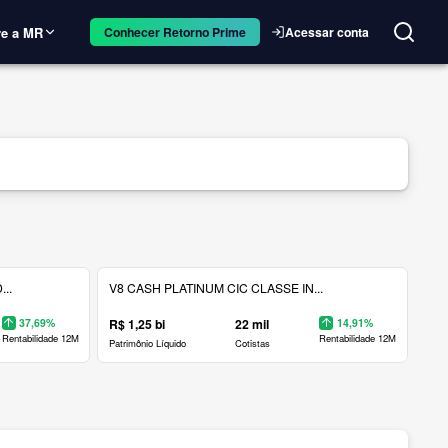
e a MR
Acessar conta
Conhecer Retorno Prime
..
V8 CASH PLATINUM CIC CLASSE IN...
37,69%
R$ 1,25 bi
22 mil
14,91%
Rentabilidade 12M
Rentabilidade 12M
Patrimônio Líquido
Cotistas