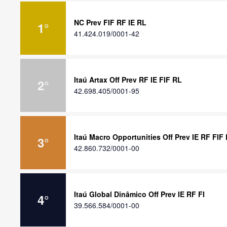
NC Prev FIF RF IE RL
1
°
41.424.019/0001-42
Itaú Artax Off Prev RF IE FIF RL
2
°
42.698.405/0001-95
Itaú Macro Opportunities Off Prev IE RF FIF
3
°
42.860.732/0001-00
Itaú Global Dinâmico Off Prev IE RF FI
4
°
39.566.584/0001-00