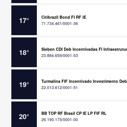
Citibrazil Bond FI RF IE
17
°
71.734.461/0001-36
Sieben CDI Deb Incentivadas FI Infraestrutu
18
°
23.884.659/0001-53
Turmalina FIF Incentivado Investimento Deb
19
°
22.013.612/0001-51
BB TOP RF Brasil CP IE LP FIF RL
20
°
26.190.175/0001-00