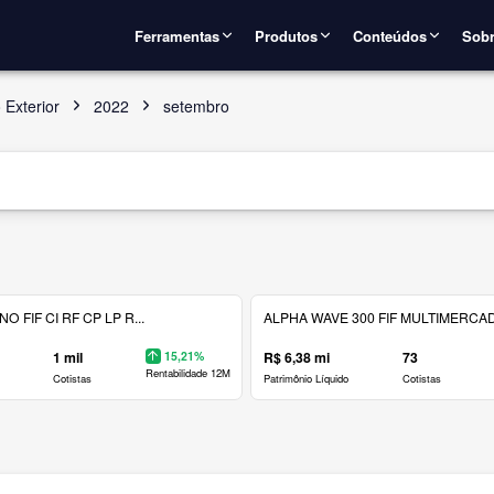
Ferramentas
Produtos
Conteúdos
Sobr
 Exterior
2022
setembro
 FIF CI RF CP LP R...
ALPHA WAVE 300 FIF MULTIMERCAD.
1 mil
15,21%
R$ 6,38 mi
73
Rentabilidade 12M
Cotistas
Patrimônio Líquido
Cotistas