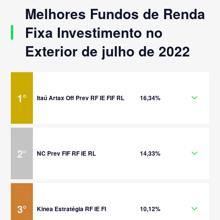
Melhores Fundos de Renda
Fixa Investimento no
Exterior de julho de 2022
1
°
Itaú Artax Off Prev RF IE FIF RL
16,34%
2
°
NC Prev FIF RF IE RL
14,33%
3
°
Kinea Estratégia RF IE FI
10,12%