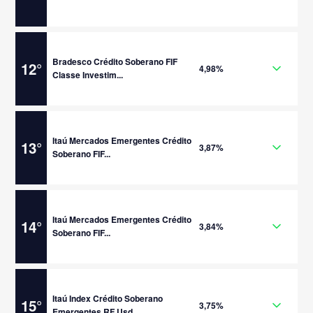
Bradesco Crédito Soberano FIF
12
°
4,98%
Classe Investim...
Itaú Mercados Emergentes Crédito
13
°
3,87%
Soberano FIF...
Itaú Mercados Emergentes Crédito
14
°
3,84%
Soberano FIF...
Itaú Index Crédito Soberano
15
°
3,75%
Emergentes RF Usd...