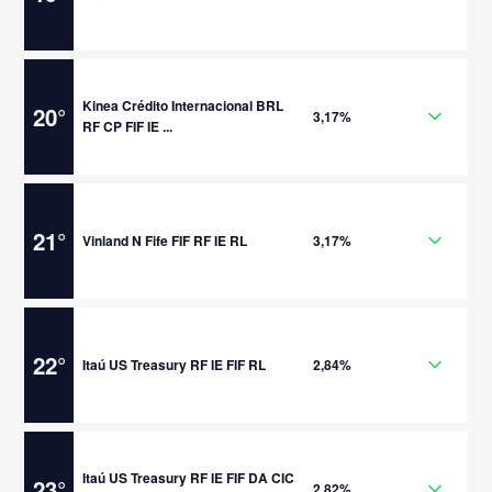
Kinea Crédito Internacional BRL
20
°
3,17%
RF CP FIF IE ...
21
°
Vinland N Fife FIF RF IE RL
3,17%
22
°
Itaú US Treasury RF IE FIF RL
2,84%
Itaú US Treasury RF IE FIF DA CIC
23
°
2,82%