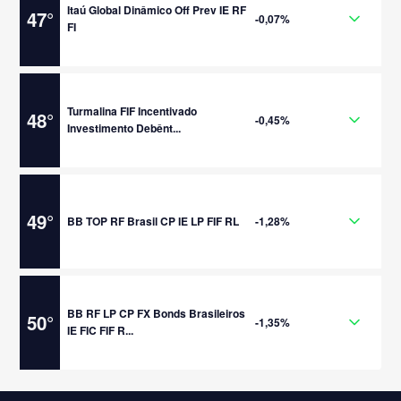
Itaú Global Dinâmico Off Prev IE RF
47
°
-0,07%
FI
Turmalina FIF Incentivado
48
°
-0,45%
Investimento Debênt...
49
°
BB TOP RF Brasil CP IE LP FIF RL
-1,28%
BB RF LP CP FX Bonds Brasileiros
50
°
-1,35%
IE FIC FIF R...