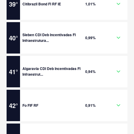
39
°
Citibrazil Bond FI RF IE
1,01%
Sieben CDI Deb Incentivadas FI
40
°
0,99%
Infraestrutura...
Algaravia CDI Deb Incentivadas FI
41
°
0,94%
Infraestrut...
42
°
Fo FIF RF
0,91%