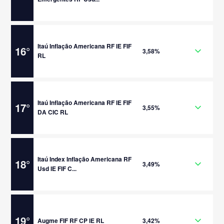
Itaú Inflação Americana RF IE FIF
16
°
3,58%
RL
Itaú Inflação Americana RF IE FIF
17
°
3,55%
DA CIC RL
Itaú Index Inflação Americana RF
18
°
3,49%
Usd IE FIF C...
19
°
Augme FIF RF CP IE RL
3,42%