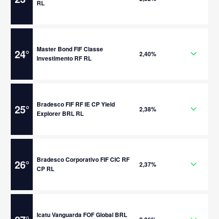
RL
Master Bond FIF Classe
24
°
2,40%
Investimento RF RL
Bradesco FIF RF IE CP Yield
25
°
2,38%
Explorer BRL RL
Bradesco Corporativo FIF CIC RF
26
°
2,37%
CP RL
Icatu Vanguarda FOF Global BRL