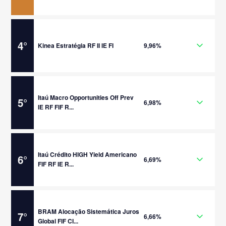
4
°
Kinea Estratégia RF II IE FI
9,96%
Itaú Macro Opportunities Off Prev
5
°
6,98%
IE RF FIF R...
Itaú Crédito HIGH Yield Americano
6
°
6,69%
FIF RF IE R...
BRAM Alocação Sistemática Juros
7
°
6,66%
Global FIF CI...