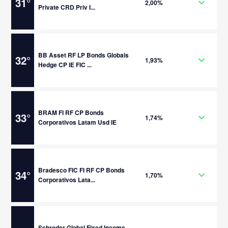
31
°
2,00%
Private CRD Priv I...
BB Asset RF LP Bonds Globais
32
°
1,93%
Hedge CP IE FIC ...
BRAM FI RF CP Bonds
33
°
1,74%
Corporativos Latam Usd IE
Bradesco FIC FI RF CP Bonds
34
°
1,70%
Corporativos Lata...
Schroder Global Fixed Income