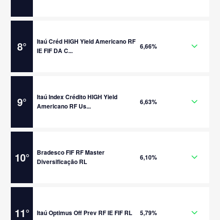
Itaú Créd HIGH Yield Americano RF
8
°
6,66%
IE FIF DA C...
Itaú Index Crédito HIGH Yield
9
°
6,63%
Americano RF Us...
Bradesco FIF RF Master
10
°
6,10%
Diversificação RL
11
°
Itaú Optimus Off Prev RF IE FIF RL
5,79%