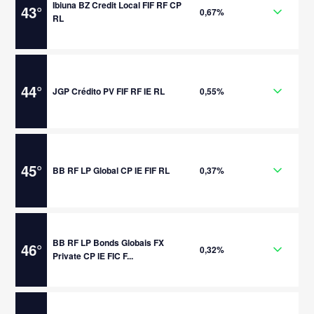
Ibiuna BZ Credit Local FIF RF CP
43
°
0,67%
RL
44
°
JGP Crédito PV FIF RF IE RL
0,55%
45
°
BB RF LP Global CP IE FIF RL
0,37%
BB RF LP Bonds Globais FX
46
°
0,32%
Private CP IE FIC F...