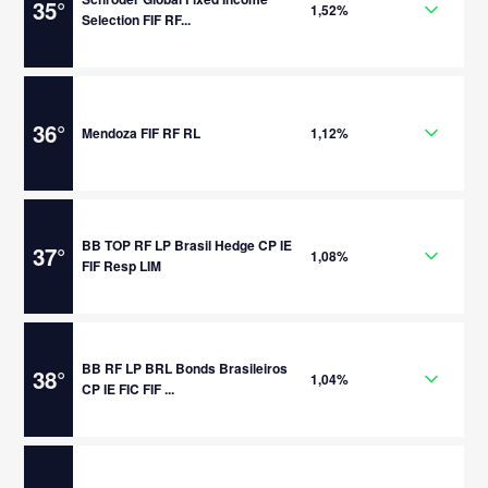
35
°
1,52%
Selection FIF RF...
36
°
Mendoza FIF RF RL
1,12%
BB TOP RF LP Brasil Hedge CP IE
37
°
1,08%
FIF Resp LIM
BB RF LP BRL Bonds Brasileiros
38
°
1,04%
CP IE FIC FIF ...