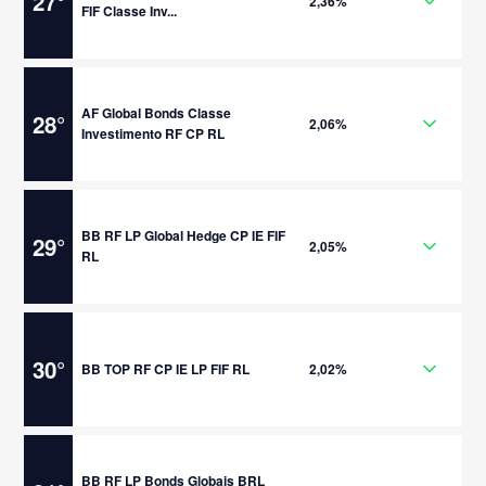
27
°
2,36%
FIF Classe Inv...
AF Global Bonds Classe
28
°
2,06%
Investimento RF CP RL
BB RF LP Global Hedge CP IE FIF
29
°
2,05%
RL
30
°
BB TOP RF CP IE LP FIF RL
2,02%
BB RF LP Bonds Globais BRL