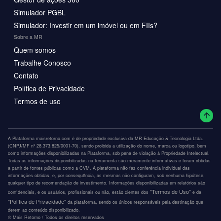
Simulador PGBL
Simulador: Investir em um imóvel ou em FIIs?
Sobre a MR
Quem somos
Trabalhe Conosco
Contato
Política de Privacidade
Termos de uso
A Plataforma maisretorno.com é de propriedade exclusiva da MR Educação & Tecnologia Ltda.
(CNPJ/MF nº 28.373.825/0001-70), sendo proibida a utilização do nome, marca ou logotipo, bem
como informações disponibilizadas na Plataforma, sob pena de violação à Propriedade Intelectual.
Todas as informações disponibilizadas na ferramenta são meramente informativas e foram obtidas
a partir de fontes públicas como a CVM. A plataforma não faz conferência individual das
informações obtidas, e, por consequência, as mesmas não configuram, sob nenhuma hipótese,
qualquer tipo de recomendação de investimento. Informações disponibilizadas em relatórios são
"Termos de Uso"
confidenciais, e os usuários, profissionais ou não, estão cientes dos
e da
"Política de Privacidade"
da plataforma, sendo os únicos responsáveis pela destinação que
derem ao conteúdo disponibilizado.
®️ Mais Retorno / Todos os direitos reservados