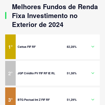
Melhores Fundos de Renda
Fixa Investimento no
Exterior de 2024
1
°
Cattus FIF RF
82,28%
2
°
JGP Crédito PV FIF RF IE RL
51,38%
3
°
BTG Pactual Int Z FIF RF
51,29%