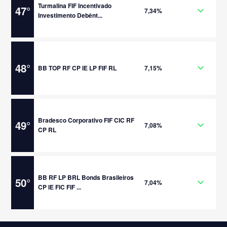
Turmalina FIF Incentivado
47
°
7,34%
Investimento Debênt...
48
°
BB TOP RF CP IE LP FIF RL
7,15%
Bradesco Corporativo FIF CIC RF
49
°
7,08%
CP RL
BB RF LP BRL Bonds Brasileiros
50
°
7,04%
CP IE FIC FIF ...