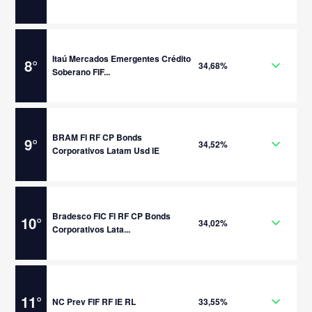
Itaú Mercados Emergentes Crédito
8
°
34,68%
Soberano FIF...
BRAM FI RF CP Bonds
9
°
34,52%
Corporativos Latam Usd IE
Bradesco FIC FI RF CP Bonds
10
°
34,02%
Corporativos Lata...
11
°
NC Prev FIF RF IE RL
33,55%