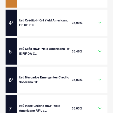
Itaú Crédito HIGH Yield Americano
4
°
35,99%
FIF RF IE R...
Itaú Créd HIGH Yield Americano RF
5
°
35,46%
IE FIF DA C...
Itaú Mercados Emergentes Crédito
6
°
35,03%
Soberano FIF...
Itaú Index Crédito HIGH Yield
7
°
35,03%
Americano RF Us...