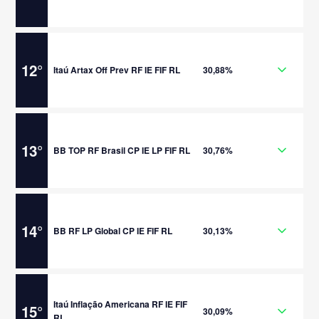
12
°
Itaú Artax Off Prev RF IE FIF RL
30,88%
13
°
BB TOP RF Brasil CP IE LP FIF RL
30,76%
14
°
BB RF LP Global CP IE FIF RL
30,13%
Itaú Inflação Americana RF IE FIF
15
°
30,09%
RL