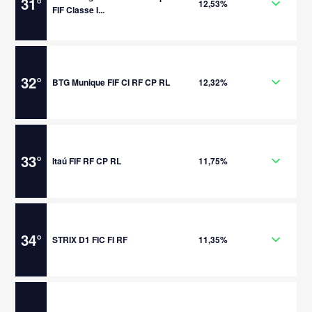
31
°
12,53%
FIF Classe I...
32
°
BTG Munique FIF CI RF CP RL
12,32%
33
°
Itaú FIF RF CP RL
11,75%
34
°
STRIX D1 FIC FI RF
11,35%