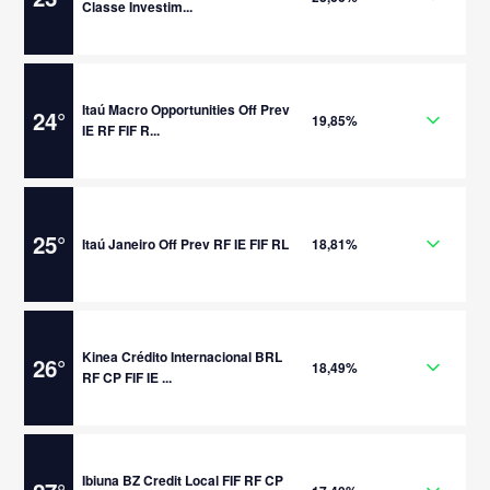
Classe Investim...
Itaú Macro Opportunities Off Prev
24
°
19,85%
IE RF FIF R...
25
°
Itaú Janeiro Off Prev RF IE FIF RL
18,81%
Kinea Crédito Internacional BRL
26
°
18,49%
RF CP FIF IE ...
Ibiuna BZ Credit Local FIF RF CP