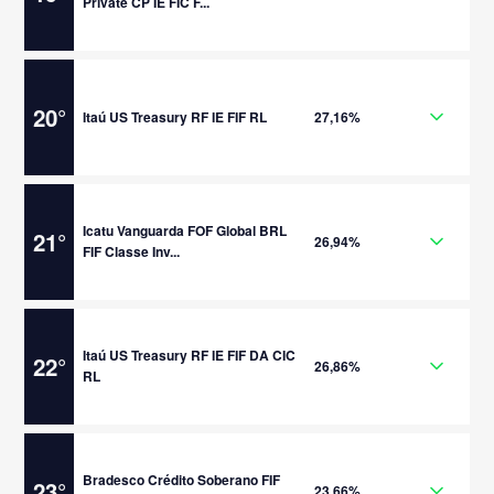
Private CP IE FIC F...
20
°
Itaú US Treasury RF IE FIF RL
27,16%
Icatu Vanguarda FOF Global BRL
21
°
26,94%
FIF Classe Inv...
Itaú US Treasury RF IE FIF DA CIC
22
°
26,86%
RL
Bradesco Crédito Soberano FIF
23
°
23,66%