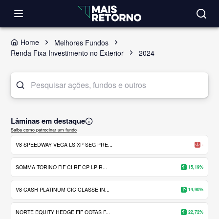
Home
Melhores Fundos
Renda Fixa Investimento no Exterior
2024
Lâminas em destaque
Saiba como patrocinar um fundo
V8 SPEEDWAY VEGA LS XP SEG PRE...
-
SOMMA TORINO FIF CI RF CP LP R...
15,19%
V8 CASH PLATINUM CIC CLASSE IN...
14,90%
NORTE EQUITY HEDGE FIF COTAS F...
22,72%