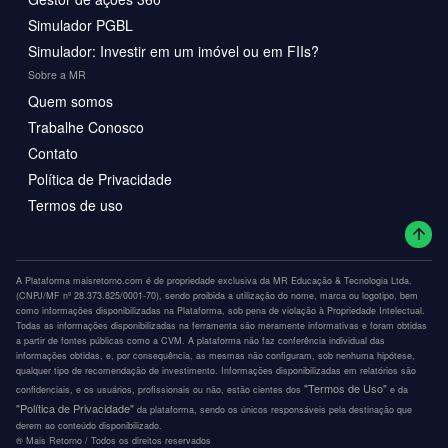
Simulador PGBL
Simulador: Investir em um imóvel ou em FIIs?
Sobre a MR
Quem somos
Trabalhe Conosco
Contato
Política de Privacidade
Termos de uso
A Plataforma maisretorno.com é de propriedade exclusiva da MR Educação & Tecnologia Ltda.
(CNPJ/MF nº 28.373.825/0001-70), sendo proibida a utilização do nome, marca ou logotipo, bem
como informações disponibilizadas na Plataforma, sob pena de violação à Propriedade Intelectual.
Todas as informações disponibilizadas na ferramenta são meramente informativas e foram obtidas
a partir de fontes públicas como a CVM. A plataforma não faz conferência individual das
informações obtidas, e, por consequência, as mesmas não configuram, sob nenhuma hipótese,
qualquer tipo de recomendação de investimento. Informações disponibilizadas em relatórios são
"Termos de Uso"
confidenciais, e os usuários, profissionais ou não, estão cientes dos
e da
"Política de Privacidade"
da plataforma, sendo os únicos responsáveis pela destinação que
derem ao conteúdo disponibilizado.
®️ Mais Retorno / Todos os direitos reservados