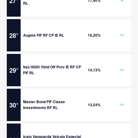
27
°
17,40%
RL
28
°
Augme FIF RF CP IE RL
16,20%
Itaú HIGH Yield Off Prev IE RF CP
29
°
14,13%
FIF RL
Master Bond FIF Classe
30
°
13,54%
Investimento RF RL
Icatu Vanguarda Veículo Especial