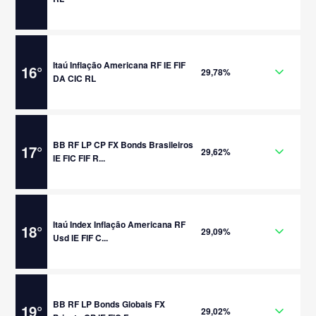
Itaú Inflação Americana RF IE FIF
16
°
29,78%
DA CIC RL
BB RF LP CP FX Bonds Brasileiros
17
°
29,62%
IE FIC FIF R...
Itaú Index Inflação Americana RF
18
°
29,09%
Usd IE FIF C...
BB RF LP Bonds Globais FX
19
°
29,02%