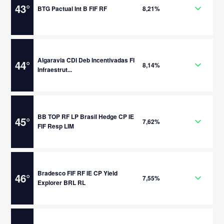
43
°
BTG Pactual Int B FIF RF
8,21%
Algaravia CDI Deb Incentivadas FI
44
°
8,14%
Infraestrut...
BB TOP RF LP Brasil Hedge CP IE
45
°
7,62%
FIF Resp LIM
Bradesco FIF RF IE CP Yield
46
°
7,55%
Explorer BRL RL