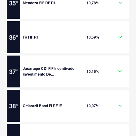
35
°
Mendoza FIF RF RL
10,78%
36
°
Fo FIF RF
10,59%
Jacaraípe CDI FIF Incentivado
37
°
10,15%
Investimento De...
38
°
Citibrazil Bond FI RF IE
10,07%