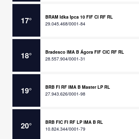
BRAM Idka Ipca 10 FIF CI RF RL
17
°
29.045.468/0001-84
Bradesco IMA B Ágora FIF CIC RF RL
18
°
28.557.904/0001-31
BRB FI RF IMA B Master LP RL
19
°
27.943.626/0001-98
BRB FIC FI RF LP IMA B RL
20
°
10.824.344/0001-79