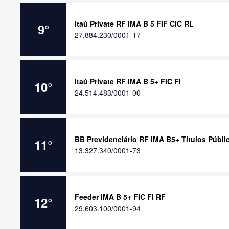
Itaú Private RF IMA B 5 FIF CIC RL
9
°
27.884.230/0001-17
Itaú Private RF IMA B 5+ FIC FI
10
°
24.514.483/0001-00
BB Previdenciário RF IMA B5+ Títulos Públi
11
°
13.327.340/0001-73
Feeder IMA B 5+ FIC FI RF
12
°
29.603.100/0001-94