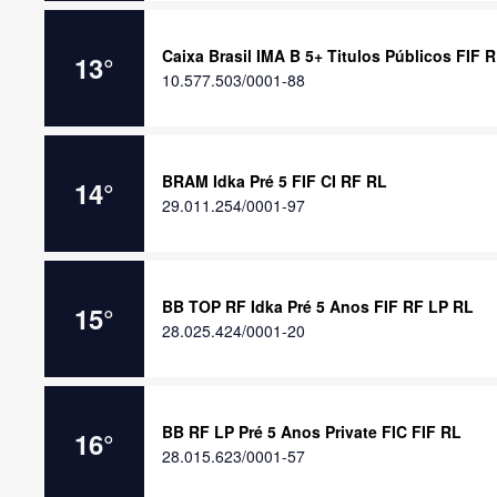
Caixa Brasil IMA B 5+ Titulos Públicos FIF 
13
°
10.577.503/0001-88
BRAM Idka Pré 5 FIF CI RF RL
14
°
29.011.254/0001-97
BB TOP RF Idka Pré 5 Anos FIF RF LP RL
15
°
28.025.424/0001-20
BB RF LP Pré 5 Anos Private FIC FIF RL
16
°
28.015.623/0001-57