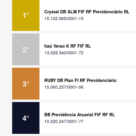
Crystal DB ALM FIF RF Previdenciário RL
1
°
15.102.065/0001-15
Itaú Verso K RF FIF RL
2
°
13.028.340/0001-72
RUBY DB Plan FI RF Previdenciário
3
°
15.060.257/0001-06
BB Previdência Atuarial FIF RF RL
4
°
10.220.247/0001-77