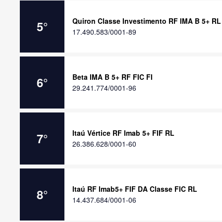
Quiron Classe Investimento RF IMA B 5+ RL
5
°
17.490.583/0001-89
Beta IMA B 5+ RF FIC FI
6
°
29.241.774/0001-96
Itaú Vértice RF Imab 5+ FIF RL
7
°
26.386.628/0001-60
Itaú RF Imab5+ FIF DA Classe FIC RL
8
°
14.437.684/0001-06