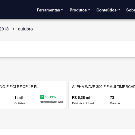
Ferramentas
Produtos
Conteúdos
Sobr
2018
outubro
 FIF CI RF CP LP R...
ALPHA WAVE 300 FIF MULTIMERCAD.
1 mil
15,19%
R$ 6,38 mi
73
Rentabilidade 12M
Cotistas
Patrimônio Líquido
Cotistas