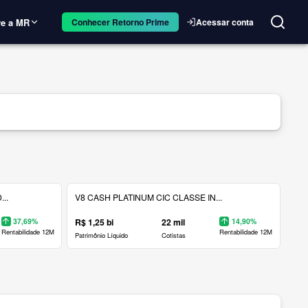
e a MR
Acessar conta
Conhecer Retorno Prime
..
V8 CASH PLATINUM CIC CLASSE IN...
37,69%
R$ 1,25 bi
22 mil
14,90%
Rentabilidade 12M
Rentabilidade 12M
Patrimônio Líquido
Cotistas