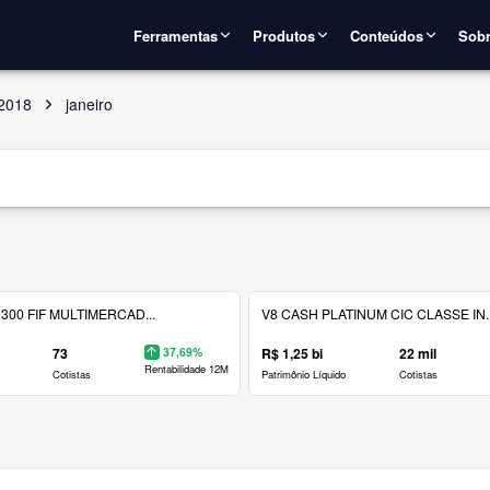
Ferramentas
Produtos
Conteúdos
Sobr
2018
janeiro
300 FIF MULTIMERCAD...
V8 CASH PLATINUM CIC CLASSE IN..
73
37,69%
R$ 1,25 bi
22 mil
Rentabilidade 12M
Cotistas
Patrimônio Líquido
Cotistas