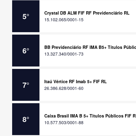
Crystal DB ALM FIF RF Previdenciário RL
5
°
15.102.065/0001-15
BB Previdenciário RF IMA B5+ Títulos Públi
6
°
13.327.340/0001-73
Itaú Vértice RF Imab 5+ FIF RL
7
°
26.386.628/0001-60
Caixa Brasil IMA B 5+ Titulos Públicos FIF 
8
°
10.577.503/0001-88