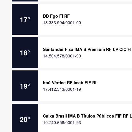
BB Fgo FI RF
17
°
13.333.994/0001-00
Santander Fixa IMA B Premium RF LP CIC F
18
°
14.504.578/0001-90
Itaú Vértice RF Imab FIF RL
19
°
17.412.543/0001-19
Caixa Brasil IMA B Títulos Públicos FIF RF 
20
°
10.740.658/0001-93