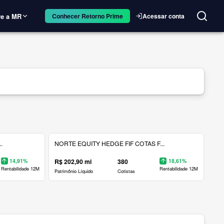
e a MR
Acessar conta
Conhecer Retorno Prime
.
NORTE EQUITY HEDGE FIF COTAS F...
14,91%
R$ 202,90 mi
380
18,61%
Rentabilidade 12M
Rentabilidade 12M
Patrimônio Líquido
Cotistas