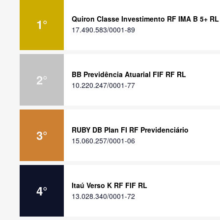
Quiron Classe Investimento RF IMA B 5+ RL
1
°
17.490.583/0001-89
BB Previdência Atuarial FIF RF RL
2
°
10.220.247/0001-77
RUBY DB Plan FI RF Previdenciário
3
°
15.060.257/0001-06
Itaú Verso K RF FIF RL
4
°
13.028.340/0001-72