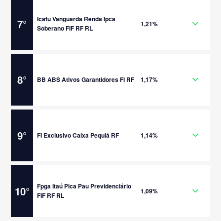
Icatu Vanguarda Renda Ipca
7
°
1,21%
Soberano FIF RF RL
8
°
BB ABS Ativos Garantidores FI RF
1,17%
9
°
FI Exclusivo Caixa Pequiá RF
1,14%
Fpga Itaú Pica Pau Previdenciário
10
°
1,09%
FIF RF RL