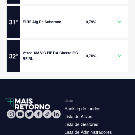
31
°
FI RF Aig Re Soberano
0,79%
Verde AM VIC FIF DA Classe FIC
32
°
0,78%
RF RL
Listas
Ranking de fundos
Lista de Ativos
Lista de Gestores
Lista de Administradores