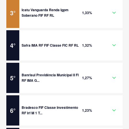
Icatu Vanguarda Renda Igpm
3
°
1,33%
Soberano FIF RF RL
4
°
Safra IMA RF FIF Classe FIC RF RL
1,32%
Banrisul Previdência Municipal II FI
5
°
1,27%
RF IMA G...
Bradesco FIF Classe Investimento
6
°
1,23%
RF Irf M 1 T...