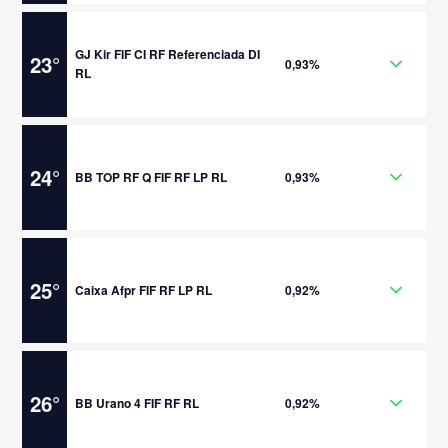
GJ Kir FIF CI RF Referenciada DI
23
°
0,93%
RL
24
°
BB TOP RF Q FIF RF LP RL
0,93%
25
°
Caixa Afpr FIF RF LP RL
0,92%
26
°
BB Urano 4 FIF RF RL
0,92%