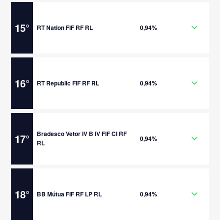
15
°
RT Nation FIF RF RL
0,94%
16
°
RT Republic FIF RF RL
0,94%
Bradesco Vetor IV B IV FIF CI RF
17
°
0,94%
RL
18
°
BB Mútua FIF RF LP RL
0,94%