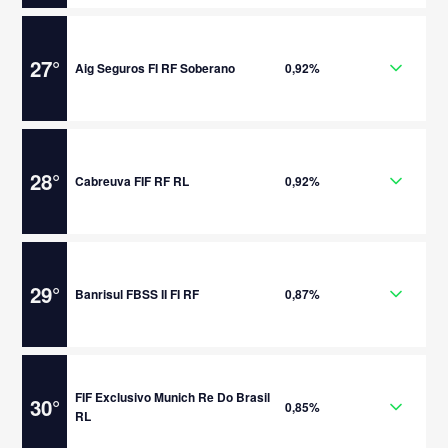
27
°
Aig Seguros FI RF Soberano
0,92%
28
°
Cabreuva FIF RF RL
0,92%
29
°
Banrisul FBSS II FI RF
0,87%
FIF Exclusivo Munich Re Do Brasil
30
°
0,85%
RL