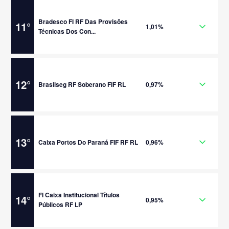
Bradesco FI RF Das Provisões
11
°
1,01%
Técnicas Dos Con...
12
°
Brasilseg RF Soberano FIF RL
0,97%
13
°
Caixa Portos Do Paraná FIF RF RL
0,96%
FI Caixa Institucional Títulos
14
°
0,95%
Públicos RF LP