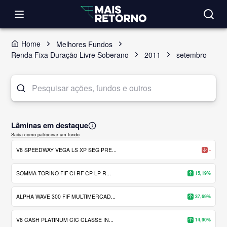
Home
Melhores Fundos
Renda Fixa Duração Livre Soberano
2011
setembro
Lâminas em destaque
Saiba como patrocinar um fundo
V8 SPEEDWAY VEGA LS XP SEG PRE...
-
SOMMA TORINO FIF CI RF CP LP R...
15,19%
ALPHA WAVE 300 FIF MULTIMERCAD...
37,69%
V8 CASH PLATINUM CIC CLASSE IN...
14,90%