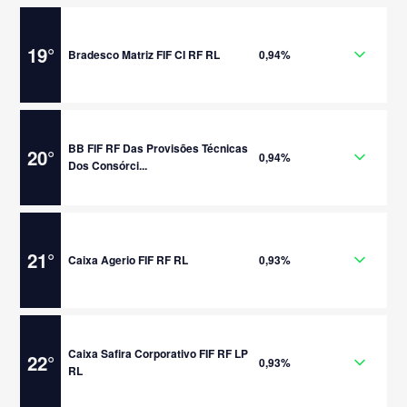
19
°
Bradesco Matriz FIF CI RF RL
0,94%
BB FIF RF Das Provisões Técnicas
20
°
0,94%
Dos Consórci...
21
°
Caixa Agerio FIF RF RL
0,93%
Caixa Safira Corporativo FIF RF LP
22
°
0,93%
RL