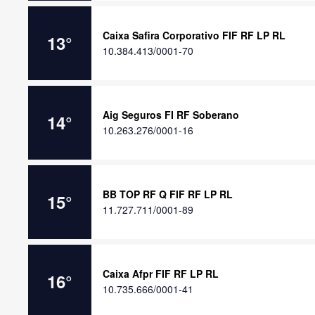
Caixa Safira Corporativo FIF RF LP RL
13
°
10.384.413/0001-70
Aig Seguros FI RF Soberano
14
°
10.263.276/0001-16
BB TOP RF Q FIF RF LP RL
15
°
11.727.711/0001-89
Caixa Afpr FIF RF LP RL
16
°
10.735.666/0001-41