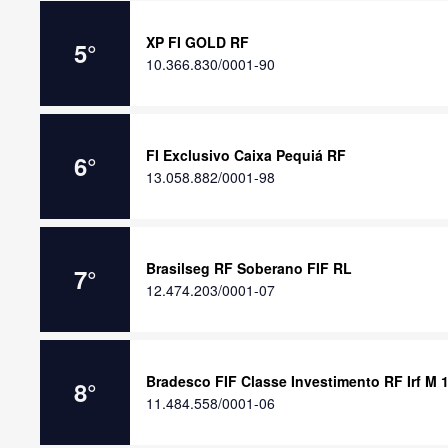
XP FI GOLD RF
5
°
10.366.830/0001-90
FI Exclusivo Caixa Pequiá RF
6
°
13.058.882/0001-98
Brasilseg RF Soberano FIF RL
7
°
12.474.203/0001-07
Bradesco FIF Classe Investimento RF Irf M 1
8
°
11.484.558/0001-06