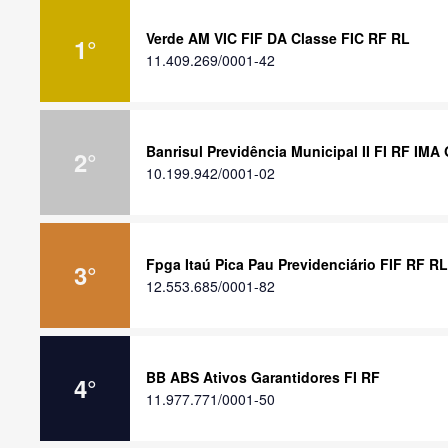
Verde AM VIC FIF DA Classe FIC RF RL
1
°
11.409.269/0001-42
Banrisul Previdência Municipal II FI RF IMA 
2
°
10.199.942/0001-02
Fpga Itaú Pica Pau Previdenciário FIF RF RL
3
°
12.553.685/0001-82
BB ABS Ativos Garantidores FI RF
4
°
11.977.771/0001-50