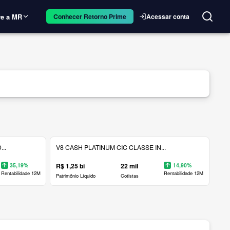
e a MR
Acessar conta
Conhecer Retorno Prime
..
V8 CASH PLATINUM CIC CLASSE IN...
35,19%
R$ 1,25 bi
22 mil
14,90%
Rentabilidade 12M
Rentabilidade 12M
Patrimônio Líquido
Cotistas