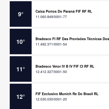
Caixa Portos Do Paraná FIF RF RL
9
°
11.060.849/0001-77
Bradesco FI RF Das Provisões Técnicas Do
10
°
11.492.371/0001-54
Bradesco Vetor IV B IV FIF CI RF RL
11
°
12.412.327/0001-50
FIF Exclusivo Munich Re Do Brasil RL
12
°
12.030.030/0001-20