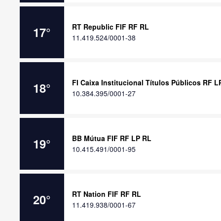
RT Republic FIF RF RL
17
°
11.419.524/0001-38
FI Caixa Institucional Títulos Públicos RF L
18
°
10.384.395/0001-27
BB Mútua FIF RF LP RL
19
°
10.415.491/0001-95
RT Nation FIF RF RL
20
°
11.419.938/0001-67