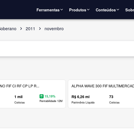
Ferramentas
Produtos
Conteúdos
Sobr
Soberano
2011
novembro
 FIF CI RF CP LP R...
ALPHA WAVE 300 FIF MULTIMERCAD.
1 mil
15,19%
R$ 6,26 mi
73
Rentabilidade 12M
Cotistas
Patrimônio Líquido
Cotistas