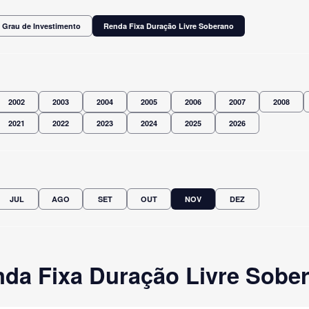
 Grau de Investimento
Renda Fixa Duração Livre Soberano
2002
2003
2004
2005
2006
2007
2008
2021
2022
2023
2024
2025
2026
JUL
AGO
SET
OUT
NOV
DEZ
da Fixa Duração Livre Sobe