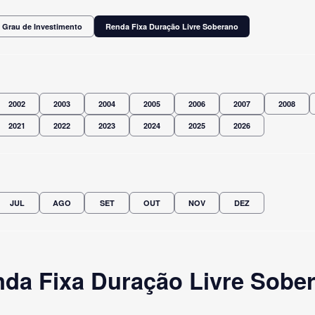
 Grau de Investimento
Renda Fixa Duração Livre Soberano
2002
2003
2004
2005
2006
2007
2008
2021
2022
2023
2024
2025
2026
JUL
AGO
SET
OUT
NOV
DEZ
da Fixa Duração Livre Sobera