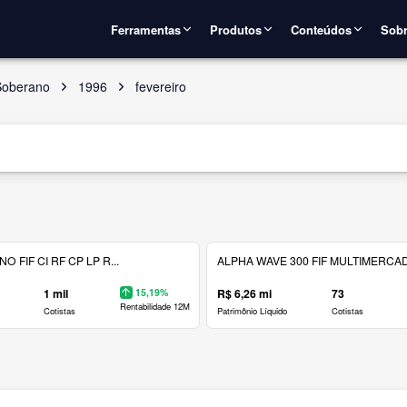
Ferramentas
Produtos
Conteúdos
Sobr
Soberano
1996
fevereiro
 FIF CI RF CP LP R...
ALPHA WAVE 300 FIF MULTIMERCAD.
1 mil
15,19%
R$ 6,26 mi
73
Rentabilidade 12M
Cotistas
Patrimônio Líquido
Cotistas