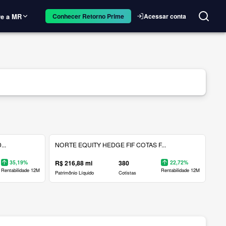
e a MR
Acessar conta
Conhecer Retorno Prime
..
NORTE EQUITY HEDGE FIF COTAS F...
35,19%
R$ 216,88 mi
380
22,72%
Rentabilidade 12M
Rentabilidade 12M
Patrimônio Líquido
Cotistas