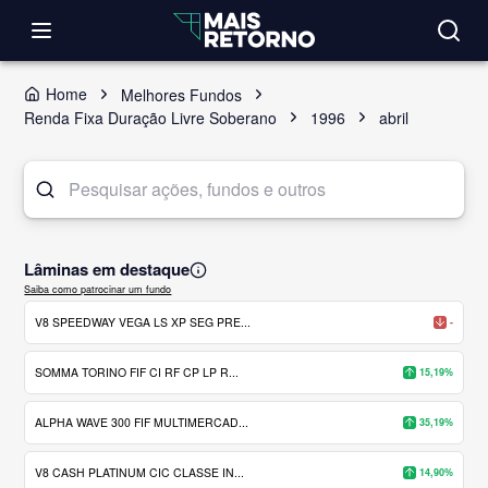
Home
Melhores Fundos
Renda Fixa Duração Livre Soberano
1996
abril
Lâminas em destaque
Saiba como patrocinar um fundo
V8 SPEEDWAY VEGA LS XP SEG PRE...
-
SOMMA TORINO FIF CI RF CP LP R...
15,19%
ALPHA WAVE 300 FIF MULTIMERCAD...
35,19%
V8 CASH PLATINUM CIC CLASSE IN...
14,90%