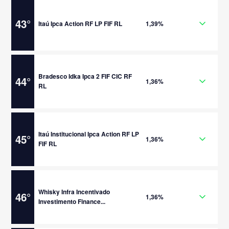
43
°
Itaú Ipca Action RF LP FIF RL
1,39%
Bradesco Idka Ipca 2 FIF CIC RF
44
°
1,36%
RL
Itaú Institucional Ipca Action RF LP
45
°
1,36%
FIF RL
Whisky Infra Incentivado
46
°
1,36%
Investimento Finance...