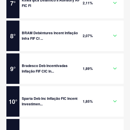
Kinea Ipca Dinâmico II Advisory RF
7
°
2,11%
FIC FI
BRAM Debêntures Incent Inflação
8
°
2,07%
Infra FIF CI ...
Bradesco Deb Incentivadas
9
°
1,89%
Inflação FIF CIC In...
Sparta Deb Inc Inflação FIC Incent
10
°
1,85%
Investimen...