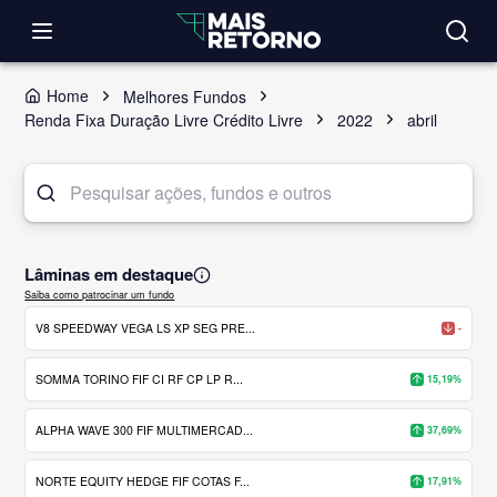
Home
Melhores Fundos
Renda Fixa Duração Livre Crédito Livre
2022
abril
Lâminas em destaque
Saiba como patrocinar um fundo
V8 SPEEDWAY VEGA LS XP SEG PRE...
-
SOMMA TORINO FIF CI RF CP LP R...
15,19%
ALPHA WAVE 300 FIF MULTIMERCAD...
37,69%
NORTE EQUITY HEDGE FIF COTAS F...
17,91%