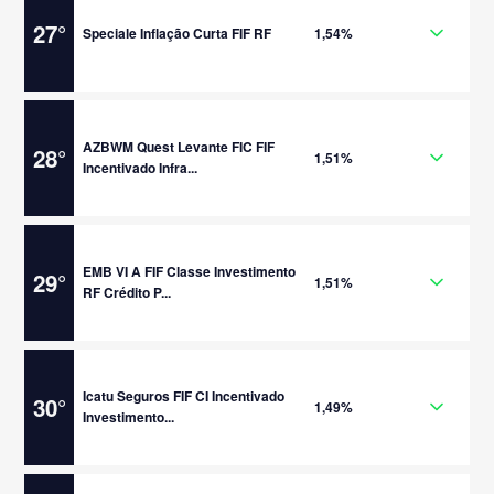
27
°
Speciale Inflação Curta FIF RF
1,54%
AZBWM Quest Levante FIC FIF
28
°
1,51%
Incentivado Infra...
EMB VI A FIF Classe Investimento
29
°
1,51%
RF Crédito P...
Icatu Seguros FIF CI Incentivado
30
°
1,49%
Investimento...