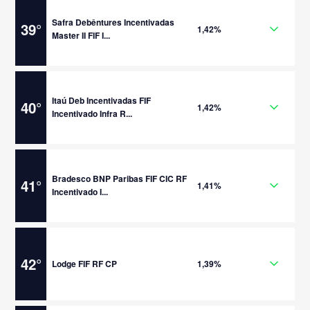
Safra Debêntures Incentivadas
39
°
1,42%
Master II FIF I...
Itaú Deb Incentivadas FIF
40
°
1,42%
Incentivado Infra R...
Bradesco BNP Paribas FIF CIC RF
41
°
1,41%
Incentivado I...
42
°
Lodge FIF RF CP
1,39%