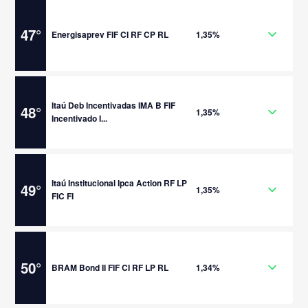
47
°
Energisaprev FIF CI RF CP RL
1,35%
Itaú Deb Incentivadas IMA B FIF
48
°
1,35%
Incentivado I...
Itaú Institucional Ipca Action RF LP
49
°
1,35%
FIC FI
50
°
BRAM Bond II FIF CI RF LP RL
1,34%