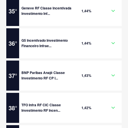
Geneve RF Classe Incentivada
35
°
1,44%
Investimento Inf...
G5 Incentivado Investimento
36
°
1,44%
Financeiro Infrae...
BNP Paribas Anajé Classe
37
°
1,43%
Investimento RF CP I...
TFO Infra RF CIC Classe
38
°
1,42%
Investimento RF Incen...