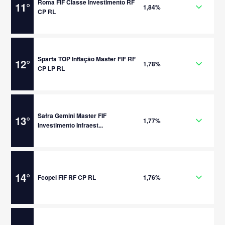
Roma FIF Classe Investimento RF
11
°
1,84%
CP RL
Sparta TOP Inflação Master FIF RF
12
°
1,78%
CP LP RL
Safra Gemini Master FIF
13
°
1,77%
Investimento Infraest...
14
°
Fcopel FIF RF CP RL
1,76%