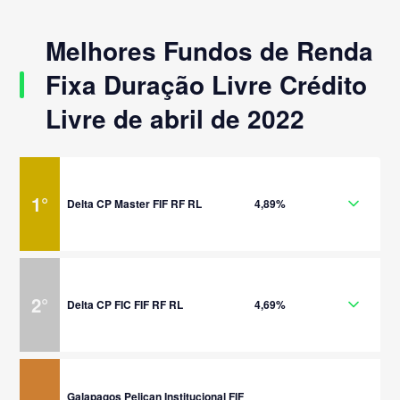
Melhores Fundos de Renda
Fixa Duração Livre Crédito
Livre de abril de 2022
1
°
Delta CP Master FIF RF RL
4,89%
2
°
Delta CP FIC FIF RF RL
4,69%
Galapagos Pelican Institucional FIF