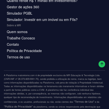
Quanto rende R$ 1 milhão em investimentos?
Gestor de ações 360
Simulador PGBL
Simulador: Investir em um imóvel ou em FIIs?
Sobre a MR
Quem somos
Trabalhe Conosco
Contato
Política de Privacidade
Termos de uso
A Plataforma maisretorno.com é de propriedade exclusiva da MR Educação & Tecnologia Ltda.
(CNPJ/MF nº 28.373.825/0001-70), sendo proibida a utilização do nome, marca ou logotipo, bem
como informações disponibilizadas na Plataforma, sob pena de violação à Propriedade Intelectual.
Todas as informações disponibilizadas na ferramenta são meramente informativas e foram obtidas
a partir de fontes públicas como a CVM. A plataforma não faz conferência individual das
informações obtidas, e, por consequência, as mesmas não configuram, sob nenhuma hipótese,
qualquer tipo de recomendação de investimento. Informações disponibilizadas em relatórios são
"Termos de Uso"
confidenciais, e os usuários, profissionais ou não, estão cientes dos
e da
"Política de Privacidade"
da plataforma, sendo os únicos responsáveis pela destinação que