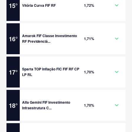
15
°
Vitória Curva FIF RF
1,72%
Amarok FIF Classe Investimento
16
°
1,71%
RF Previdenciá...
Sparta TOP Inflação FIC FIF RF CP
17
°
1,70%
LP RL
Alfa Gemini FIF Investimento
18
°
1,70%
Infraestrutura C...