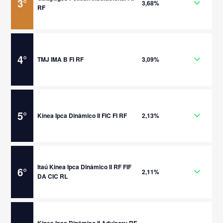
3
°
3,68%
RF
4
°
TMJ IMA B FI RF
3,09%
5
°
Kinea Ipca Dinâmico II FIC FI RF
2,13%
Itaú Kinea Ipca Dinâmico II RF FIF
6
°
2,11%
DA CIC RL