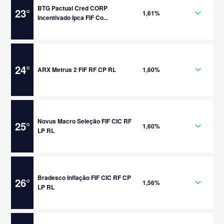
BTG Pactual Cred CORP
23
°
1,61%
Incentivado Ipca FIF Co...
24
°
ARX Metrus 2 FIF RF CP RL
1,60%
Novus Macro Seleção FIF CIC RF
25
°
1,60%
LP RL
Bradesco Inflação FIF CIC RF CP
26
°
1,56%
LP RL