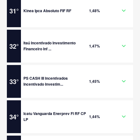
31
°
Kinea Ipca Absoluto FIF RF
1,48%
Itaú Incentivado Investimento
32
°
1,47%
Financeiro Inf ...
PS CASH III Incentivados
33
°
1,45%
Incentivado Investim...
Icatu Vanguarda Enerprev FI RF CP
34
°
1,44%
LP