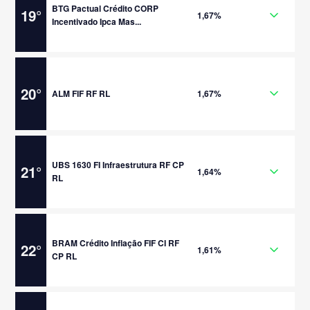
BTG Pactual Crédito CORP
19
°
1,67%
Incentivado Ipca Mas...
20
°
ALM FIF RF RL
1,67%
UBS 1630 FI Infraestrutura RF CP
21
°
1,64%
RL
BRAM Crédito Inflação FIF CI RF
22
°
1,61%
CP RL