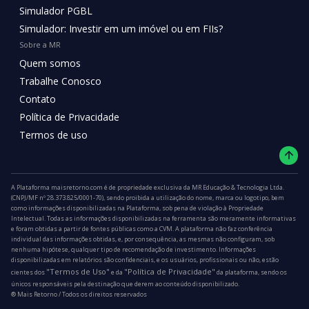
Simulador PGBL
Simulador: Investir em um imóvel ou em FIIs?
Sobre a MR
Quem somos
Trabalhe Conosco
Contato
Política de Privacidade
Termos de uso
A Plataforma maisretorno.com é de propriedade exclusiva da MR Educação & Tecnologia Ltda.
(CNPJ/MF nº 28.373.825/0001-70), sendo proibida a utilização do nome, marca ou logotipo, bem
como informações disponibilizadas na Plataforma, sob pena de violação à Propriedade
Intelectual. Todas as informações disponibilizadas na ferramenta são meramente informativas
e foram obtidas a partir de fontes públicas como a CVM. A plataforma não faz conferência
individual das informações obtidas, e, por consequência, as mesmas não configuram, sob
nenhuma hipótese, qualquer tipo de recomendação de investimento. Informações
disponibilizadas em relatórios são confidenciais, e os usuários, profissionais ou não, estão
"Termos de Uso"
"Política de Privacidade"
cientes dos
e da
da plataforma, sendo os
únicos responsáveis pela destinação que derem ao conteúdo disponibilizado.
®️ Mais Retorno / Todos os direitos reservados