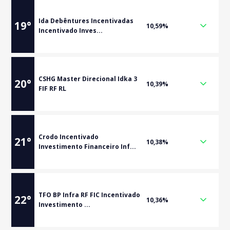
Ida Debêntures Incentivadas
19
°
10,59%
Incentivado Inves...
CSHG Master Direcional Idka 3
20
°
10,39%
FIF RF RL
Crodo Incentivado
21
°
10,38%
Investimento Financeiro Inf...
TFO BP Infra RF FIC Incentivado
22
°
10,36%
Investimento ...