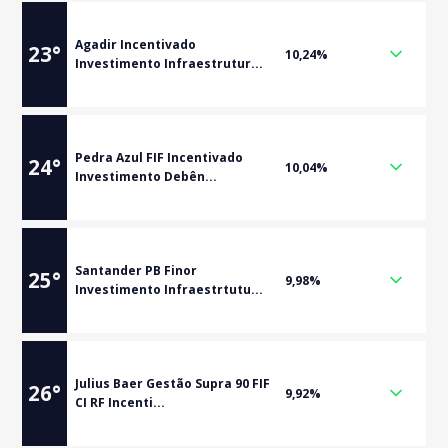
Agadir Incentivado
23
°
10,24%
Investimento Infraestrutur...
Pedra Azul FIF Incentivado
24
°
10,04%
Investimento Debên...
Santander PB Finor
25
°
9,98%
Investimento Infraestrtutu...
Julius Baer Gestão Supra 90 FIF
26
°
9,92%
CI RF Incenti...