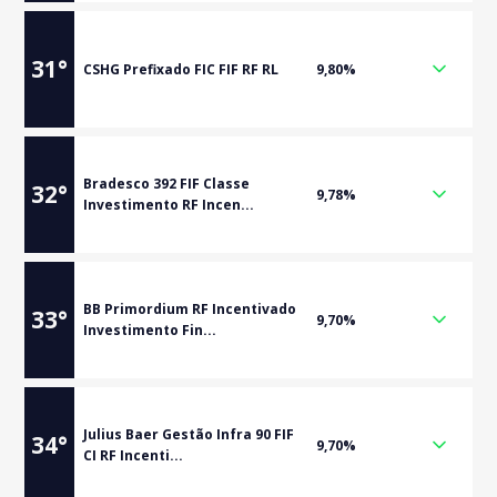
31
°
CSHG Prefixado FIC FIF RF RL
9,80%
Bradesco 392 FIF Classe
32
°
9,78%
Investimento RF Incen...
BB Primordium RF Incentivado
33
°
9,70%
Investimento Fin...
Julius Baer Gestão Infra 90 FIF
34
°
9,70%
CI RF Incenti...