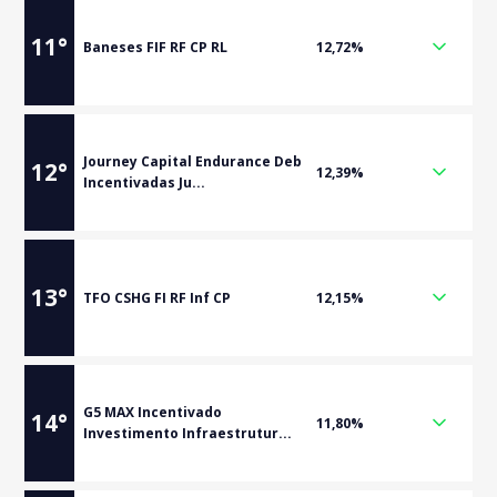
11
°
Baneses FIF RF CP RL
12,72%
Journey Capital Endurance Deb
12
°
12,39%
Incentivadas Ju...
13
°
TFO CSHG FI RF Inf CP
12,15%
G5 MAX Incentivado
14
°
11,80%
Investimento Infraestrutur...