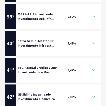
MG2 Inf FIF Incentivado
39
°
9,50%
Investimento Deb Infr...
Safra Gemini Master FIF
40
°
9,48%
Investimento Infraest...
BTG Pactual Crédito CORP
41
°
9,47%
Incentivado Ipca Mas...
G5 Shlims Incentivado
42
°
9,46%
Investimento Financeiro...