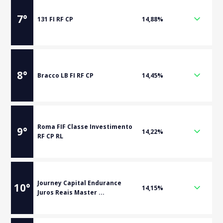
7
°
131 FI RF CP
14,88%
8
°
Bracco LB FI RF CP
14,45%
Roma FIF Classe Investimento
9
°
14,22%
RF CP RL
Journey Capital Endurance
10
°
14,15%
Juros Reais Master ...