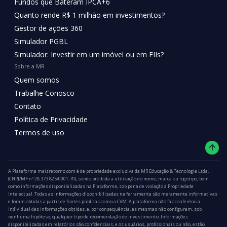
Fundos que Bateram IPCA+6
Quanto rende R$ 1 milhão em investimentos?
Gestor de ações 360
Simulador PGBL
Simulador: Investir em um imóvel ou em FIIs?
Sobre a MR
Quem somos
Trabalhe Conosco
Contato
Política de Privacidade
Termos de uso
A Plataforma maisretorno.com é de propriedade exclusiva da MR Educação & Tecnologia Ltda.
(CNPJ/MF nº 28.373.825/0001-70), sendo proibida a utilização do nome, marca ou logotipo, bem
como informações disponibilizadas na Plataforma, sob pena de violação à Propriedade
Intelectual. Todas as informações disponibilizadas na ferramenta são meramente informativas
e foram obtidas a partir de fontes públicas como a CVM. A plataforma não faz conferência
individual das informações obtidas, e, por consequência, as mesmas não configuram, sob
nenhuma hipótese, qualquer tipo de recomendação de investimento. Informações
disponibilizadas em relatórios são confidenciais, e os usuários, profissionais ou não, estão