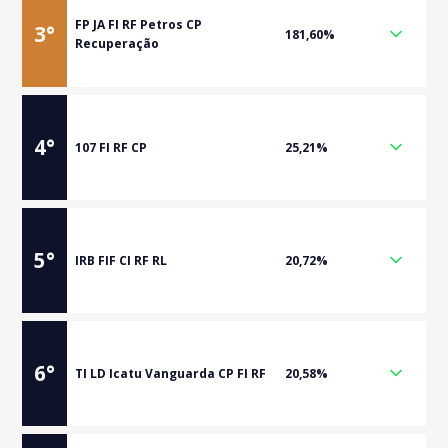
FP JA FI RF Petros CP
3
°
181,60%
Recuperação
4
°
107 FI RF CP
25,21%
5
°
IRB FIF CI RF RL
20,72%
6
°
TI LD Icatu Vanguarda CP FI RF
20,58%