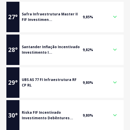
Safra Infraestrutura Master II
27
°
9,85%
FIF Investimen...
Santander Inflação Incentivado
28
°
9,82%
Investimento I...
UBS AS 77 FI Infraestrutura RF
29
°
9,80%
CP RL
Riska FIF Incentivado
30
°
9,80%
Investimento Debêntures...