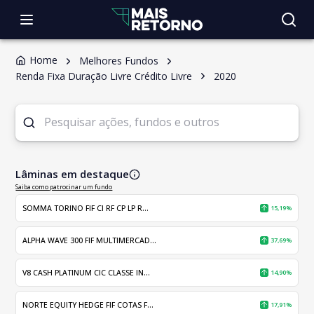
Home
Melhores Fundos
Renda Fixa Duração Livre Crédito Livre
2020
Lâminas em destaque
Saiba como patrocinar um fundo
SOMMA TORINO FIF CI RF CP LP R...
15,19%
ALPHA WAVE 300 FIF MULTIMERCAD...
37,69%
V8 CASH PLATINUM CIC CLASSE IN...
14,90%
NORTE EQUITY HEDGE FIF COTAS F...
17,91%