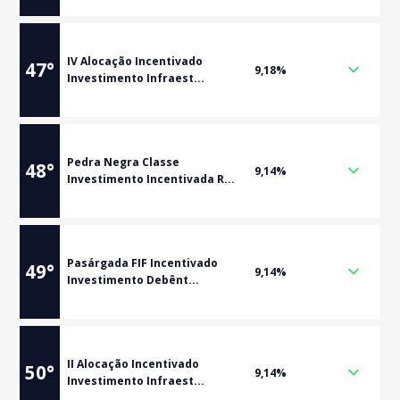
IV Alocação Incentivado
47
°
9,18%
Investimento Infraest...
Pedra Negra Classe
48
°
9,14%
Investimento Incentivada R...
Pasárgada FIF Incentivado
49
°
9,14%
Investimento Debênt...
II Alocação Incentivado
50
°
9,14%
Investimento Infraest...