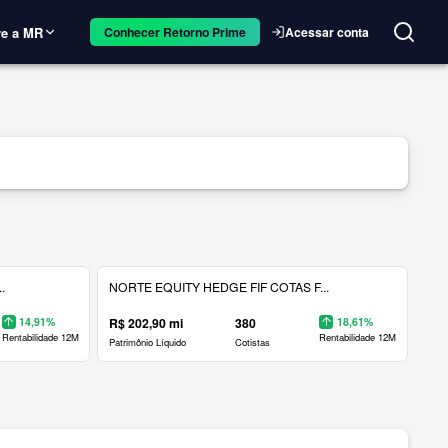
e a MR
Acessar conta
Conhecer Retorno Prime
.
NORTE EQUITY HEDGE FIF COTAS F...
14,91%
R$ 202,90 mi
380
18,61%
Rentabilidade 12M
Rentabilidade 12M
Patrimônio Líquido
Cotistas