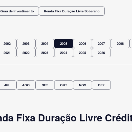
 Grau de Investimento
Renda Fixa Duração Livre Soberano
2002
2003
2004
2005
2006
2007
2008
2021
2022
2023
2024
2025
2026
JUL
AGO
SET
OUT
NOV
DEZ
a Fixa Duração Livre Crédit