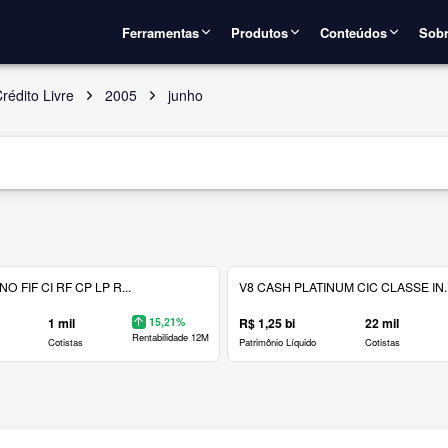
Ferramentas
Produtos
Conteúdos
Sobr
rédito Livre
2005
junho
 FIF CI RF CP LP R...
V8 CASH PLATINUM CIC CLASSE IN..
1 mil
15,21%
R$ 1,25 bi
22 mil
Rentabilidade 12M
Cotistas
Patrimônio Líquido
Cotistas