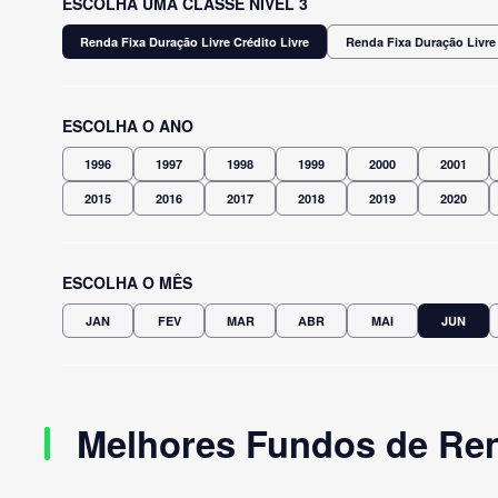
ESCOLHA UMA CLASSE NÍVEL 3
Renda Fixa Duração Livre Crédito Livre
Renda Fixa Duração Livre
ESCOLHA O ANO
1996
1997
1998
1999
2000
2001
2015
2016
2017
2018
2019
2020
ESCOLHA O MÊS
JAN
FEV
MAR
ABR
MAI
JUN
Melhores Fundos de Rend