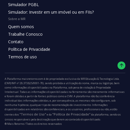
Simulador PGBL
Simulador: Investir em um imóvel ou em FIIs?
Sobre a MR
Quem somos
Trabalhe Conosco
Contato
Política de Privacidade
Termos de uso
A Plataforma maisretorno.com é de propriedade exclusiva da MR Educação & Tecnologia Ltda.
(CNPJ/MF nº 28.373.825/0001-70), sendo proibida a utilização do nome, marca ou logotipo, bem
como informações disponibilizadas na Plataforma, sob pena de violação à Propriedade
Intelectual. Todas as informações disponibilizadas na ferramenta são meramente informativas
e foram obtidas a partir de fontes públicas como a CVM. A plataforma não faz conferência
individual das informações obtidas, e, por consequência, as mesmas não configuram, sob
nenhuma hipótese, qualquer tipo de recomendação de investimento. Informações
disponibilizadas em relatórios são confidenciais, e os usuários, profissionais ou não, estão
"Termos de Uso"
"Política de Privacidade"
cientes dos
e da
da plataforma, sendo os
únicos responsáveis pela destinação que derem ao conteúdo disponibilizado.
®️ Mais Retorno / Todos os direitos reservados