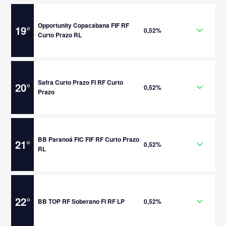
Opportunity Copacabana FIF RF
19
°
0,52%
Curto Prazo RL
Safra Curto Prazo FI RF Curto
20
°
0,52%
Prazo
BB Paranoá FIC FIF RF Curto Prazo
21
°
0,52%
RL
22
°
BB TOP RF Soberano FI RF LP
0,52%