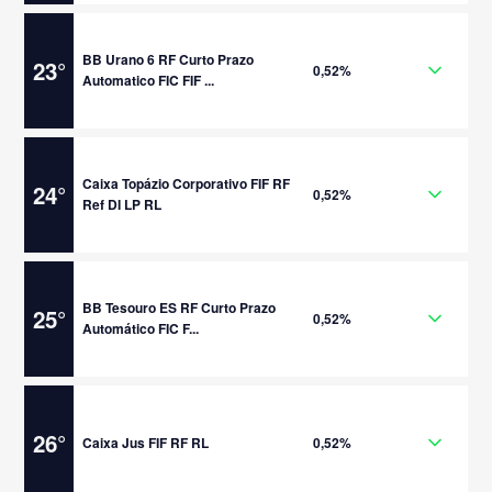
BB Urano 6 RF Curto Prazo
23
°
0,52%
Automatico FIC FIF ...
Caixa Topázio Corporativo FIF RF
24
°
0,52%
Ref DI LP RL
BB Tesouro ES RF Curto Prazo
25
°
0,52%
Automático FIC F...
26
°
Caixa Jus FIF RF RL
0,52%