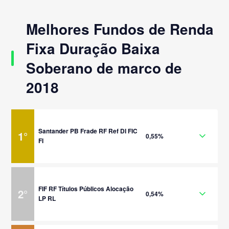
Melhores Fundos de Renda
Fixa Duração Baixa
Soberano de marco de
2018
Santander PB Frade RF Ref DI FIC
1
°
0,55%
FI
FIF RF Títulos Públicos Alocação
2
°
0,54%
LP RL