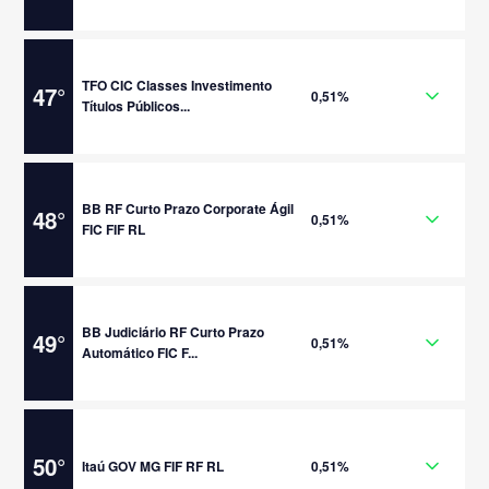
TFO CIC Classes Investimento
47
°
0,51%
Títulos Públicos...
BB RF Curto Prazo Corporate Ágil
48
°
0,51%
FIC FIF RL
BB Judiciário RF Curto Prazo
49
°
0,51%
Automático FIC F...
50
°
Itaú GOV MG FIF RF RL
0,51%