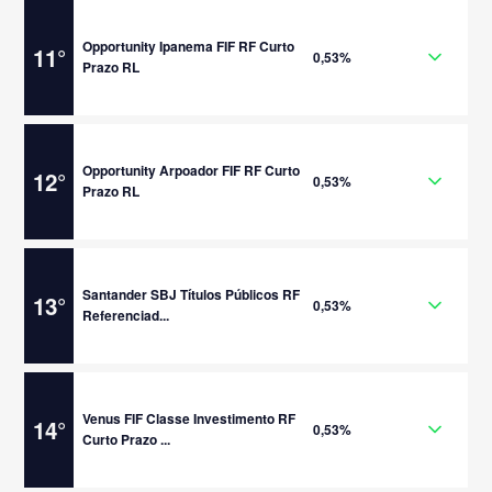
Opportunity Ipanema FIF RF Curto
11
°
0,53%
Prazo RL
Opportunity Arpoador FIF RF Curto
12
°
0,53%
Prazo RL
Santander SBJ Títulos Públicos RF
13
°
0,53%
Referenciad...
Venus FIF Classe Investimento RF
14
°
0,53%
Curto Prazo ...