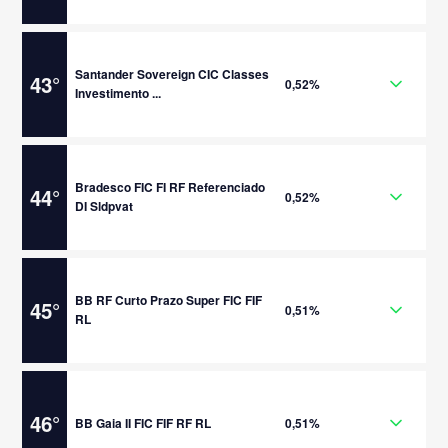
Santander Sovereign CIC Classes
43
°
0,52%
Investimento ...
Bradesco FIC FI RF Referenciado
44
°
0,52%
DI Sldpvat
BB RF Curto Prazo Super FIC FIF
45
°
0,51%
RL
46
°
BB Gaia II FIC FIF RF RL
0,51%