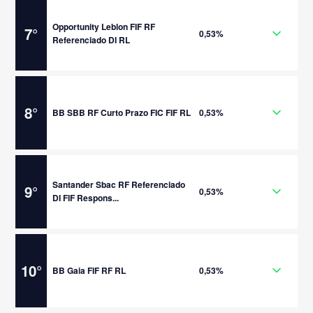
Opportunity Leblon FIF RF
7
°
0,53%
Referenciado DI RL
8
°
BB SBB RF Curto Prazo FIC FIF RL
0,53%
Santander Sbac RF Referenciado
9
°
0,53%
DI FIF Respons...
10
°
BB Gaia FIF RF RL
0,53%