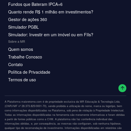
Fundos que Bateram IPCA+6
Quanto rende R$ 1 milhão em investimentos?
Gestor de ações 360
Simulador PGBL
Simulador: Investir em um imóvel ou em FIIs?
Sobre a MR
Quem somos
Trabalhe Conosco
Contato
Política de Privacidade
Termos de uso
A Plataforma maisretorno.com é de propriedade exclusiva da MR Educação & Tecnologia Ltda.
(CNPJ/MF nº 28.373.825/0001-70), sendo proibida a utilização do nome, marca ou logotipo, bem
como informações disponibilizadas na Plataforma, sob pena de violação à Propriedade Intelectual.
Todas as informações disponibilizadas na ferramenta são meramente informativas e foram obtidas
a partir de fontes públicas como a CVM. A plataforma não faz conferência individual das
informações obtidas, e, por consequência, as mesmas não configuram, sob nenhuma hipótese,
qualquer tipo de recomendação de investimento. Informações disponibilizadas em relatórios são