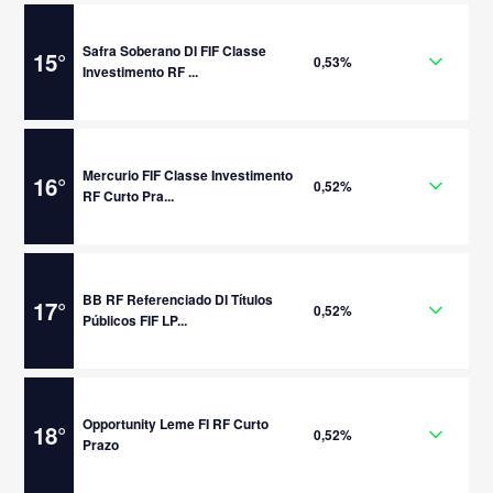
Safra Soberano DI FIF Classe
15
°
0,53%
Investimento RF ...
Mercurio FIF Classe Investimento
16
°
0,52%
RF Curto Pra...
BB RF Referenciado DI Títulos
17
°
0,52%
Públicos FIF LP...
Opportunity Leme FI RF Curto
18
°
0,52%
Prazo