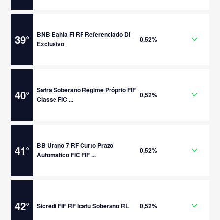
BNB Bahia FI RF Referenciado DI
39
°
0,52%
Exclusivo
Safra Soberano Regime Próprio FIF
40
°
0,52%
Classe FIC ...
BB Urano 7 RF Curto Prazo
41
°
0,52%
Automatico FIC FIF ...
42
°
Sicredi FIF RF Icatu Soberano RL
0,52%