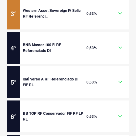
Western Asset Sovereign IV Selic
3
°
0,53%
RF Referenci...
BNB Master 100 FI RF
4
°
0,53%
Referenciado DI
Itaú Verso A RF Referenciado DI
5
°
0,53%
FIF RL
BB TOP RF Conservador FIF RF LP
6
°
0,53%
RL