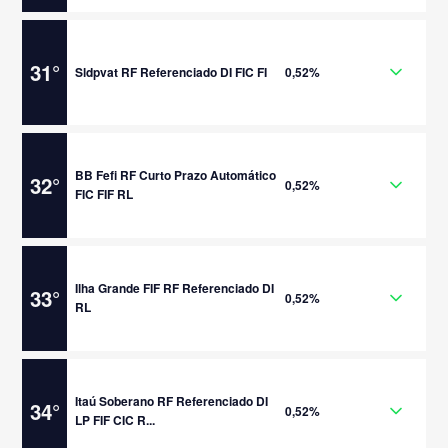
31
°
Sldpvat RF Referenciado DI FIC FI
0,52%
BB Fefi RF Curto Prazo Automático
32
°
0,52%
FIC FIF RL
Ilha Grande FIF RF Referenciado DI
33
°
0,52%
RL
Itaú Soberano RF Referenciado DI
34
°
0,52%
LP FIF CIC R...