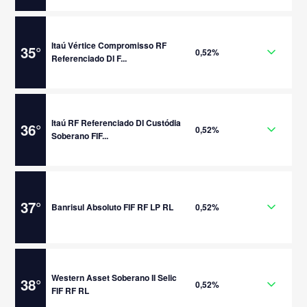
Itaú Vértice Compromisso RF
35
°
0,52%
Referenciado DI F...
Itaú RF Referenciado DI Custódia
36
°
0,52%
Soberano FIF...
37
°
Banrisul Absoluto FIF RF LP RL
0,52%
Western Asset Soberano II Selic
38
°
0,52%
FIF RF RL