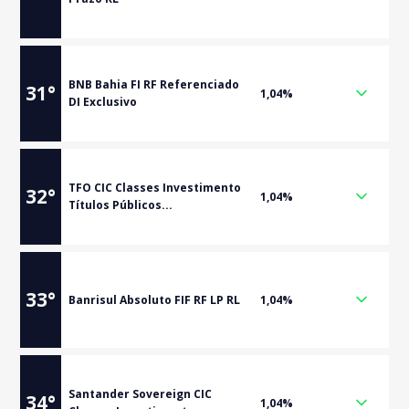
BNB Bahia FI RF Referenciado
31
°
1,04%
DI Exclusivo
TFO CIC Classes Investimento
32
°
1,04%
Títulos Públicos...
33
°
Banrisul Absoluto FIF RF LP RL
1,04%
Santander Sovereign CIC
34
°
1,04%