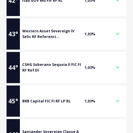
42
°
Itaú GOV MG FIF RF RL
1,03%
Western Asset Sovereign IV
43
°
1,03%
Selic RF Referenci...
CSHG Soberano Sequoia II FIC FI
44
°
1,03%
RF Ref DI
45
°
BRB Capital FIC FI RF LP RL
1,03%
Santander Sovereign Classe A