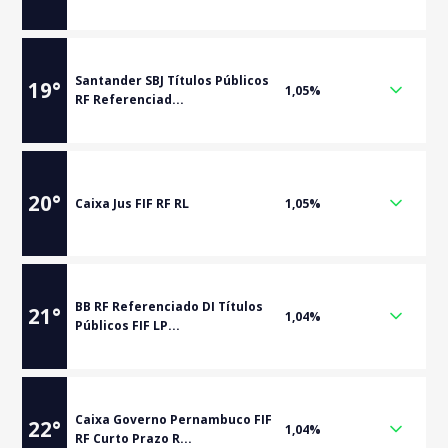
Santander SBJ Títulos Públicos
19
°
1,05%
RF Referenciad...
20
°
Caixa Jus FIF RF RL
1,05%
BB RF Referenciado DI Títulos
21
°
1,04%
Públicos FIF LP...
Caixa Governo Pernambuco FIF
22
°
1,04%
RF Curto Prazo R...