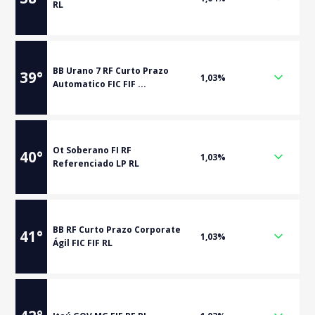
RL
BB Urano 7 RF Curto Prazo
39
°
1,03%
Automatico FIC FIF ...
Ot Soberano FI RF
40
°
1,03%
Referenciado LP RL
BB RF Curto Prazo Corporate
41
°
1,03%
Ágil FIC FIF RL