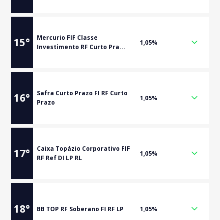
Mercurio FIF Classe
15
°
1,05%
Investimento RF Curto Pra...
Safra Curto Prazo FI RF Curto
16
°
1,05%
Prazo
Caixa Topázio Corporativo FIF
17
°
1,05%
RF Ref DI LP RL
18
°
BB TOP RF Soberano FI RF LP
1,05%