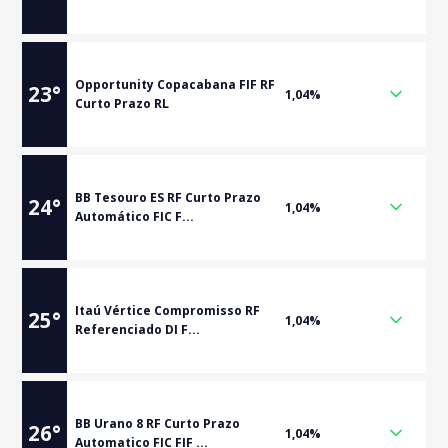
Opportunity Copacabana FIF RF
23
°
1,04%
Curto Prazo RL
BB Tesouro ES RF Curto Prazo
24
°
1,04%
Automático FIC F...
Itaú Vértice Compromisso RF
25
°
1,04%
Referenciado DI F...
BB Urano 8 RF Curto Prazo
26
°
1,04%
Automatico FIC FIF ...