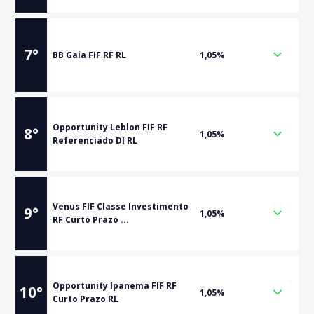
7
°
BB Gaia FIF RF RL
1,05%
Opportunity Leblon FIF RF
8
°
1,05%
Referenciado DI RL
Venus FIF Classe Investimento
9
°
1,05%
RF Curto Prazo ...
Opportunity Ipanema FIF RF
10
°
1,05%
Curto Prazo RL