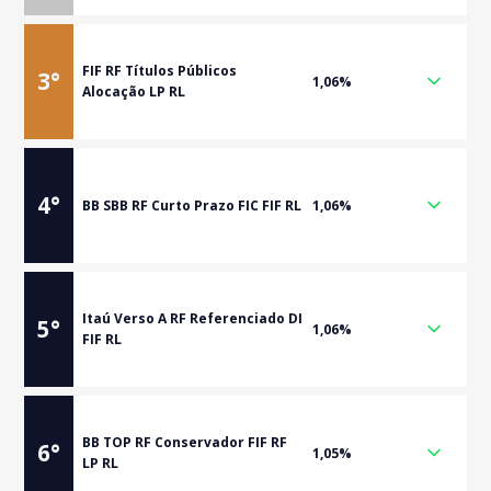
FIF RF Títulos Públicos
3
°
1,06%
Alocação LP RL
4
°
BB SBB RF Curto Prazo FIC FIF RL
1,06%
Itaú Verso A RF Referenciado DI
5
°
1,06%
FIF RL
BB TOP RF Conservador FIF RF
6
°
1,05%
LP RL