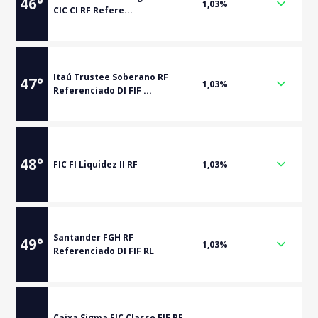
46
°
1,03%
CIC CI RF Refere...
Itaú Trustee Soberano RF
47
°
1,03%
Referenciado DI FIF ...
48
°
FIC FI Liquidez II RF
1,03%
Santander FGH RF
49
°
1,03%
Referenciado DI FIF RL
Caixa Sigma FIC Classe FIF RF