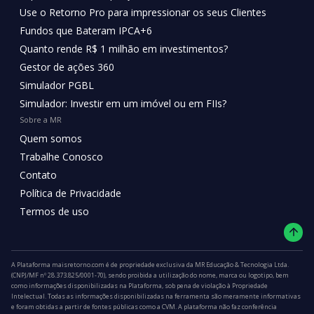
Use o Retorno Pro para impressionar os seus Clientes
Fundos que Bateram IPCA+6
Quanto rende R$ 1 milhão em investimentos?
Gestor de ações 360
Simulador PGBL
Simulador: Investir em um imóvel ou em FIIs?
Sobre a MR
Quem somos
Trabalhe Conosco
Contato
Política de Privacidade
Termos de uso
A Plataforma maisretorno.com é de propriedade exclusiva da MR Educação & Tecnologia Ltda.
(CNPJ/MF nº 28.373.825/0001-70), sendo proibida a utilização do nome, marca ou logotipo, bem
como informações disponibilizadas na Plataforma, sob pena de violação à Propriedade
Intelectual. Todas as informações disponibilizadas na ferramenta são meramente informativas
e foram obtidas a partir de fontes públicas como a CVM. A plataforma não faz conferência