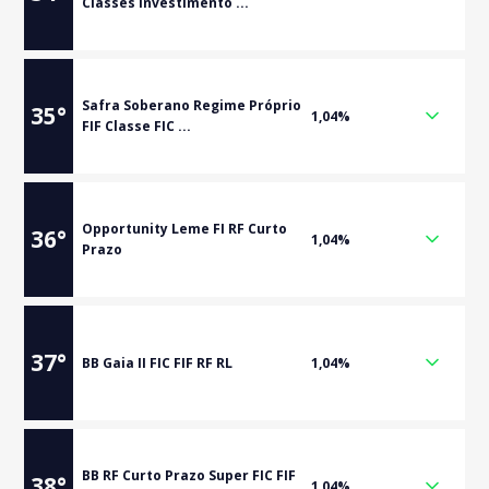
Classes Investimento ...
Safra Soberano Regime Próprio
35
°
1,04%
FIF Classe FIC ...
Opportunity Leme FI RF Curto
36
°
1,04%
Prazo
37
°
BB Gaia II FIC FIF RF RL
1,04%
BB RF Curto Prazo Super FIC FIF
38
°
1,04%