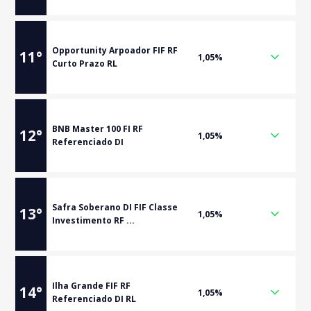
Opportunity Arpoador FIF RF
11
°
1,05%
Curto Prazo RL
BNB Master 100 FI RF
12
°
1,05%
Referenciado DI
Safra Soberano DI FIF Classe
13
°
1,05%
Investimento RF ...
Ilha Grande FIF RF
14
°
1,05%
Referenciado DI RL