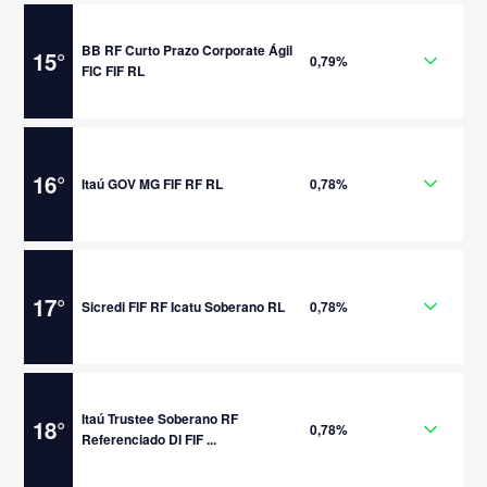
BB RF Curto Prazo Corporate Ágil
15
°
0,79%
FIC FIF RL
16
°
Itaú GOV MG FIF RF RL
0,78%
17
°
Sicredi FIF RF Icatu Soberano RL
0,78%
Itaú Trustee Soberano RF
18
°
0,78%
Referenciado DI FIF ...