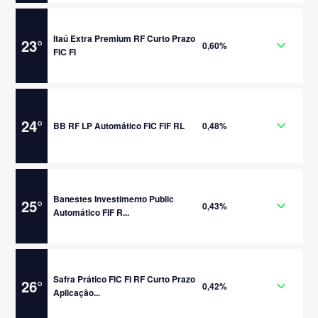
Itaú Extra Premium RF Curto Prazo
23
°
0,60%
FIC FI
24
°
BB RF LP Automático FIC FIF RL
0,48%
Banestes Investimento Public
25
°
0,43%
Automático FIF R...
Safra Prático FIC FI RF Curto Prazo
26
°
0,42%
Aplicação...