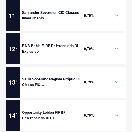
Santander Sovereign CIC Classes
11
°
0,79%
Investimento ...
BNB Bahia FI RF Referenciado DI
12
°
0,79%
Exclusivo
Safra Soberano Regime Próprio FIF
13
°
0,79%
Classe FIC ...
Opportunity Leblon FIF RF
14
°
0,79%
Referenciado DI RL