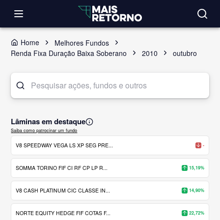
Home
Melhores Fundos
Renda Fixa Duração Baixa Soberano
2010
outubro
Lâminas em destaque
Saiba como patrocinar um fundo
V8 SPEEDWAY VEGA LS XP SEG PRE...
-
SOMMA TORINO FIF CI RF CP LP R...
15,19%
V8 CASH PLATINUM CIC CLASSE IN...
14,90%
NORTE EQUITY HEDGE FIF COTAS F...
22,72%