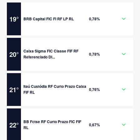
19
°
BRB Capital FIC FI RF LP RL
0,78%
Caixa Sigma FIC Classe FIF RF
20
°
0,78%
Referenciado DI...
Itaú Custódia RF Curto Prazo Caixa
21
°
0,76%
FIF RL
BB Fctse RF Curto Prazo FIC FIF
22
°
0,67%
RL