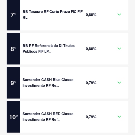
BB Tesouro RF Curto Prazo FIC FIF
7
°
0,80%
RL
BB RF Referenciado DI Títulos
8
°
0,80%
Públicos FIF LP...
Santander CASH Blue Classe
9
°
0,79%
Investimento RF Re...
Santander CASH RED Classe
10
°
0,79%
Investimento RF Ref...