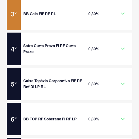
3
°
BB Gaia FIF RF RL
0,80%
Safra Curto Prazo FI RF Curto
4
°
0,80%
Prazo
Caixa Topázio Corporativo FIF RF
5
°
0,80%
Ref DI LP RL
6
°
BB TOP RF Soberano FI RF LP
0,80%