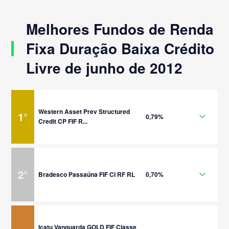
Melhores Fundos de Renda
Fixa Duração Baixa Crédito
Livre de junho de 2012
Western Asset Prev Structured
1
°
0,79%
Credit CP FIF R...
2
°
Bradesco Passaúna FIF CI RF RL
0,70%
Icatu Vanguarda GOLD FIF Classe