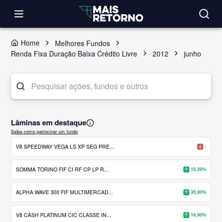
Home
Melhores Fundos
Renda Fixa Duração Baixa Crédito Livre
2012
junho
Lâminas em destaque
Saiba como patrocinar um fundo
V8 SPEEDWAY VEGA LS XP SEG PRE...
-
SOMMA TORINO FIF CI RF CP LP R...
15,20%
ALPHA WAVE 300 FIF MULTIMERCAD...
35,90%
V8 CASH PLATINUM CIC CLASSE IN...
14,90%