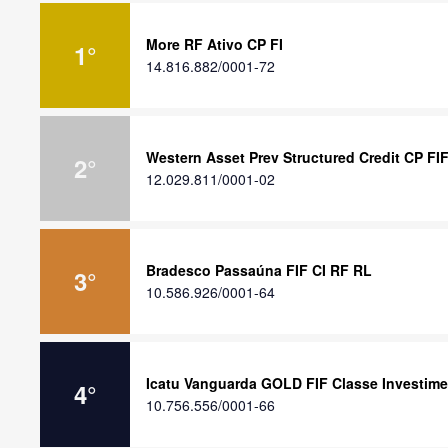
More RF Ativo CP FI
1
°
14.816.882/0001-72
Western Asset Prev Structured Credit CP FI
2
°
12.029.811/0001-02
Bradesco Passaúna FIF CI RF RL
3
°
10.586.926/0001-64
Icatu Vanguarda GOLD FIF Classe Investim
4
°
10.756.556/0001-66