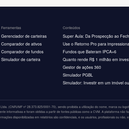
Ferramentas
Conteúdos
Gerenciador de carteiras
Super Aula: Da Prospecção ao Fec
Comparador de ativos
Use o Retorno Pro para impressiona
Comparador de fundos
Fundos que Bateram IPCA+6
Simulador de carteira
Quanto rende R$ 1 milhão em inves
Gestor de ações 360
Simulador PGBL
Simulador: Investir em um imóvel o
tda. (CNPJ/MF nº 28.373.825/0001-70), sendo proibida a utilização do nome, marca ou logoti
nte informativas e foram obtidas a partir de fontes públicas como a CVM. A plataforma não fa
ações disponibilizadas em relatórios são confidenciais, e os usuários, profissionais ou não, 