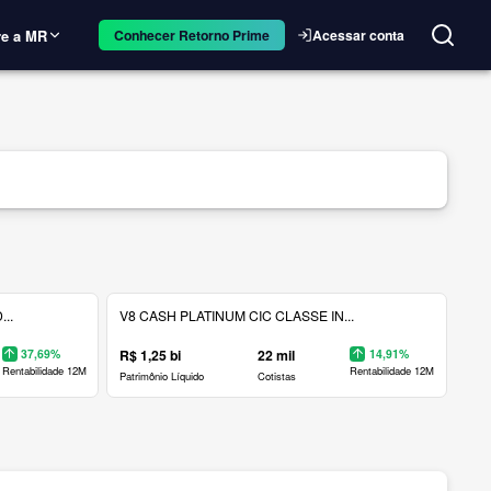
e a MR
Acessar conta
Conhecer Retorno Prime
..
V8 CASH PLATINUM CIC CLASSE IN...
37,69%
R$ 1,25 bi
22 mil
14,91%
Rentabilidade 12M
Rentabilidade 12M
Patrimônio Líquido
Cotistas