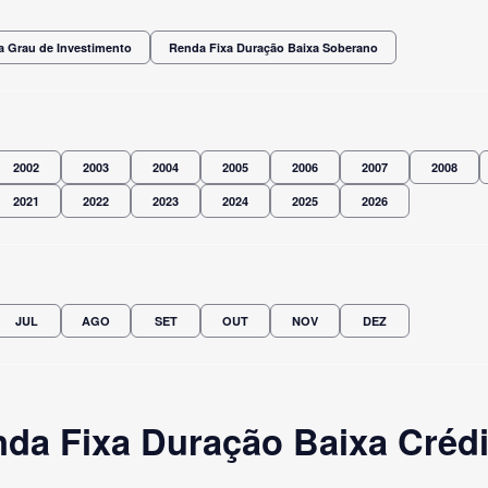
a Grau de Investimento
Renda Fixa Duração Baixa Soberano
2002
2003
2004
2005
2006
2007
2008
2021
2022
2023
2024
2025
2026
JUL
AGO
SET
OUT
NOV
DEZ
a Fixa Duração Baixa Crédito