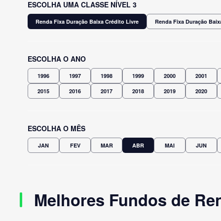
ESCOLHA UMA CLASSE NÍVEL 3
Renda Fixa Duração Baixa Crédito Livre
Renda Fixa Duração Baix
ESCOLHA O ANO
1996
1997
1998
1999
2000
2001
2015
2016
2017
2018
2019
2020
ESCOLHA O MÊS
JAN
FEV
MAR
ABR
MAI
JUN
Melhores Fundos de Rend