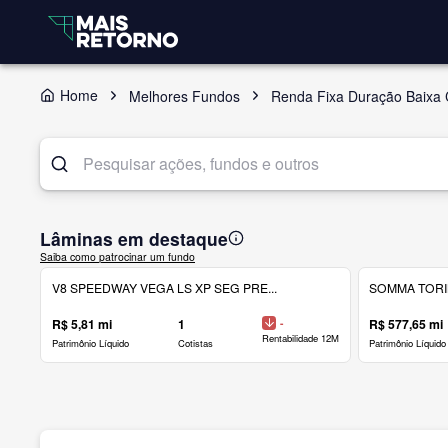
Home
Melhores Fundos
Renda Fixa Duração Baixa C
Lâminas em destaque
Saiba como patrocinar um fundo
V8 SPEEDWAY VEGA LS XP SEG PRE...
SOMMA TORINO
R$ 5,81 mi
1
-
R$ 577,65 mi
Rentabilidade 12M
Patrimônio Líquido
Cotistas
Patrimônio Líquido