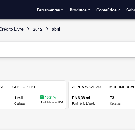
Ferramentas
Produtos
Conteúdos
Sobr
rédito Livre
2012
abril
 FIF CI RF CP LP R...
ALPHA WAVE 300 FIF MULTIMERCAD.
1 mil
15,21%
R$ 6,38 mi
73
Rentabilidade 12M
Cotistas
Patrimônio Líquido
Cotistas