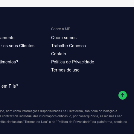
Sobre a MR
hamento
Quem somos
r os seus Clientes
Trabalhe Conosco
Contato
timentos?
Política de Privacidade
Termos de uso
u em FIIs?
po, bem como informações disponibilizadas na Plataforma, sob pena de violação à
z conferência individual das informações obtidas, e, por consequência, as mesmas não
"Termos de Uso"
"Política de Privacidade"
estão cientes dos
e da
da plataforma, sendo os