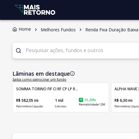
Home
Melhores Fundos
Renda Fixa Duração Baixa 
Lâminas em destaque
Saiba como patrocinar um fundo
SOMMA TORINO FIF CI RF CP LP R...
ALPHA WAVE 3
R$ 582,05 mi
1 mil
15,20%
R$ 6,30 mi
Rentabilidade 12M
Patrimônio Líquido
Cotistas
Patrimônio Líqui