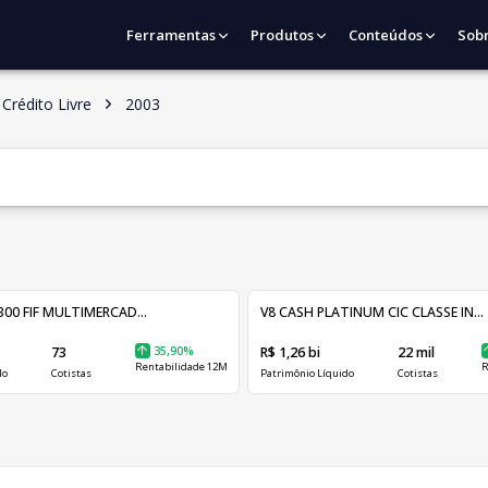
Ferramentas
Produtos
Conteúdos
Sob
Crédito Livre
2003
00 FIF MULTIMERCAD...
V8 CASH PLATINUM CIC CLASSE IN...
73
35,90%
R$ 1,26 bi
22 mil
Rentabilidade 12M
R
do
Cotistas
Patrimônio Líquido
Cotistas