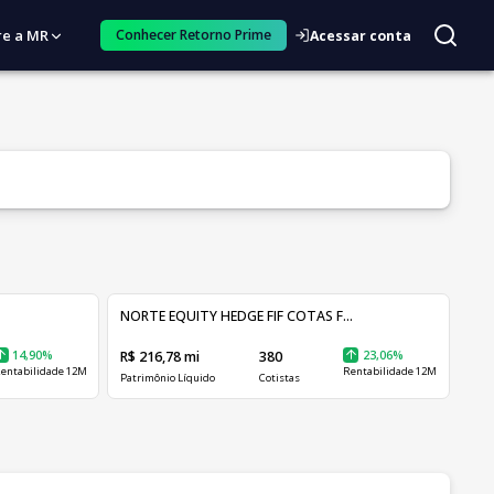
re a MR
Conhecer Retorno Prime
Acessar conta
NORTE EQUITY HEDGE FIF COTAS F...
14,90%
R$ 216,78 mi
380
23,06%
entabilidade 12M
Rentabilidade 12M
Patrimônio Líquido
Cotistas