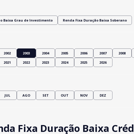
o Baixa Grau de Investimento
Renda Fixa Duração Baixa Soberano
2002
2003
2004
2005
2006
2007
2008
2021
2022
2023
2024
2025
2026
JUL
AGO
SET
OUT
NOV
DEZ
da Fixa Duração Baixa Crédi