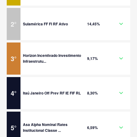
2
°
Sulamérica FF FI RF Ativo
14,45%
Horizon Incentivado Investimento
3
°
9,17%
Infraestrutu...
4
°
Itaú Janeiro Off Prev RF IE FIF RL
8,30%
Asa Alpha Nominal Rates
5
°
6,59%
Institucional Classe ...