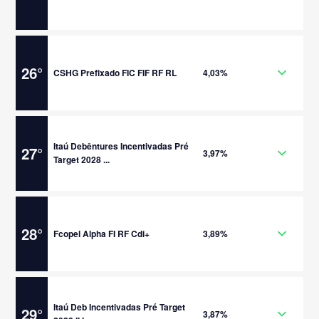
26
°
CSHG Prefixado FIC FIF RF RL
4,03%
Itaú Debêntures Incentivadas Pré
27
°
3,97%
Target 2028 ...
28
°
Fcopel Alpha FI RF Cdi+
3,89%
Itaú Deb Incentivadas Pré Target
29
°
3,87%