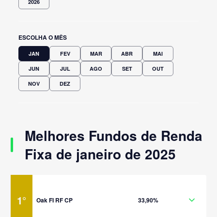
2026
ESCOLHA O MÊS
JAN
FEV
MAR
ABR
MAI
JUN
JUL
AGO
SET
OUT
NOV
DEZ
Melhores Fundos de Renda
Fixa de janeiro de 2025
1
°
Oak FI RF CP
33,90%