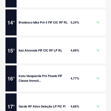
14
°
Bradesco Idka Pré 5 FIF CIC RF RL
5,24%
15
°
Itaú Alvorada FIF CIC RF LP RL
4,89%
Icatu Vanguarda Pré Fixado FIF
16
°
4,77%
Classe Investi...
17
°
Garde RF Ativo Seleção LP FIC FI
4,68%