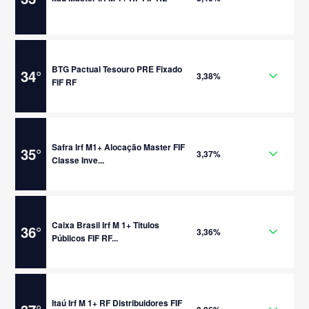
BTG Pactual Tesouro PRE Fixado
34
°
3,38%
FIF RF
Safra Irf M1+ Alocação Master FIF
35
°
3,37%
Classe Inve...
Caixa Brasil Irf M 1+ Titulos
36
°
3,36%
Públicos FIF RF...
Itaú Irf M 1+ RF Distribuidores FIF