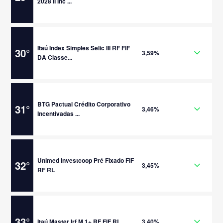
2028 II Inc ...
Itaú Index Simples Selic III RF FIF
30
°
3,59%
DA Classe...
BTG Pactual Crédito Corporativo
31
°
3,46%
Incentivadas ...
Unimed Investcoop Pré Fixado FIF
32
°
3,45%
RF RL
33
°
Itaú Master Irf M 1+ RF FIF RL
3,40%