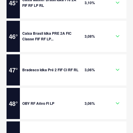
45
°
3,10%
FIF RF LP RL
Caixa Brasil Idka PRE 2A FIC
46
°
3,08%
Classe FIF RF LP...
47
°
Bradesco Idka Pré 2 FIF CI RF RL
3,06%
48
°
OBY RF Ativo FI LP
3,06%