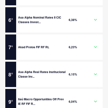
Asa Alpha Nominal Rates II CIC
6
°
6,38%
Classes Invest...
7
°
Akad Protos FIF RF RL
6,23%
Asa Alpha Real Rates Institucional
8
°
6,15%
Classe Inv...
Itaú Macro Opportunities Off Prev
9
°
6,04%
IE RF FIF R...