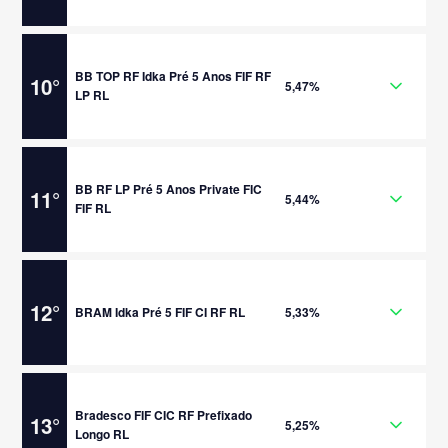
BB TOP RF Idka Pré 5 Anos FIF RF
10
°
5,47%
LP RL
BB RF LP Pré 5 Anos Private FIC
11
°
5,44%
FIF RL
12
°
BRAM Idka Pré 5 FIF CI RF RL
5,33%
Bradesco FIF CIC RF Prefixado
13
°
5,25%
Longo RL