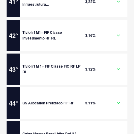
41
°
3,22%
Infraestrutura...
Tivio Irf M1+ FIF Classe
42
°
3,16%
Investimento RF RL
Tivio Irf M 1+ FIF Classe FIC RF LP
43
°
3,12%
RL
44
°
G5 Allocation Prefixado FIF RF
3,11%
Caixa Master Brasil Idka Pré 2A