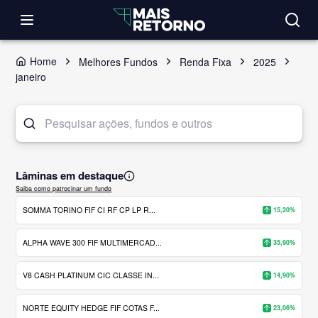
Home
Melhores Fundos
Renda Fixa
2025
janeiro
Lâminas em destaque
Saiba como patrocinar um fundo
SOMMA TORINO FIF CI RF CP LP R...
15,20%
ALPHA WAVE 300 FIF MULTIMERCAD...
35,90%
V8 CASH PLATINUM CIC CLASSE IN...
14,90%
NORTE EQUITY HEDGE FIF COTAS F...
23,06%