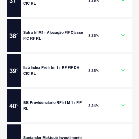
37
°
3,36%
CIC RL
Safra Irf M1+ Alocação FIF Classe
38
°
3,35%
FIC RF RL
Itaú Index Pré Irfm 1+ RF FIF DA
39
°
3,35%
CIC RL
BB Previdenciário RF Irf M 1+ FIF
40
°
3,34%
RL
Santander Maktoub Investimento