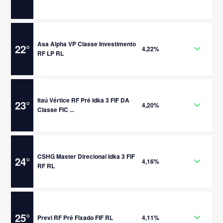
Asa Alpha VP Classe Investimento
22
°
4,22%
RF LP RL
Itaú Vértice RF Pré Idka 3 FIF DA
23
°
4,20%
Classe FIC ...
CSHG Master Direcional Idka 3 FIF
24
°
4,16%
RF RL
25
°
Previ RF Pré Fixado FIF RL
4,11%