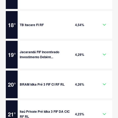
18
°
TB Itacare FI RF
4,54%
Jacarandá FIF Incentivado
19
°
4,29%
Investimento Debênt...
20
°
BRAM Idka Pré 3 FIF CI RF RL
4,26%
Itaú Private Pré Idka 3 FIF DA CIC
21
°
4,23%
RF RL