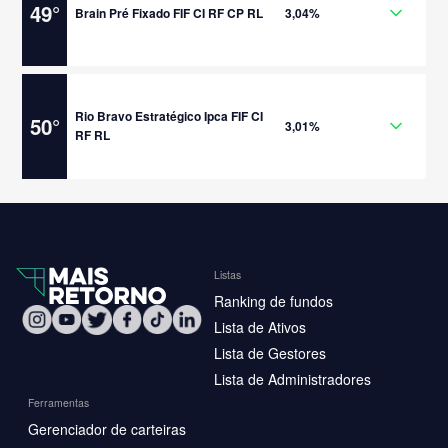
49
°
Brain Pré Fixado FIF CI RF CP RL
3,04%
Rio Bravo Estratégico Ipca FIF CI
50
°
3,01%
RF RL
Listas
Ranking de fundos
Lista de Ativos
Lista de Gestores
Lista de Administradores
Ferramentas
Gerenciador de carteiras