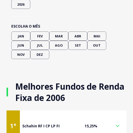
2026
ESCOLHA O MÊS
JAN
FEV
MAR
ABR
MAI
JUN
JUL
AGO
SET
OUT
NOV
DEZ
Melhores Fundos de Renda
Fixa de 2006
1
°
Schahin RF I CP LP FI
15,25%