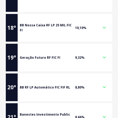
BB Nossa Caixa RF LP 25 MIL FIC
18
°
10,10%
FI
19
°
Geração Futuro RF FIC FI
9,32%
20
°
BB RF LP Automático FIC FIF RL
8,80%
Banestes Investimento Public
21
°
8,66%