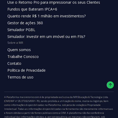
Use o Retorno Pro para impressionar os seus Clientes
Fundos que Bateram IPCA+6
Quanto rende R$ 1 milhão em investimentos?
Gestor de ações 360
Simulador PGBL
Simulador: Investir em um imóvel ou em FIIs?
Sobre a MR
Quem somos
Trabalhe Conosco
Contato
Política de Privacidade
Termos de uso
A Plataforma maisretorno.com é de propriedade exclusiva da MR Educação & Tecnologia Ltda.
(CNPJ/MF nº 28.373.825/0001-70), sendo proibida a utilização do nome, marca ou logotipo, bem
como informações disponibilizadas na Plataforma, sob pena de violação à Propriedade
Intelectual. Todas as informações disponibilizadas na ferramenta são meramente informativas
e foram obtidas a partir de fontes públicas como a CVM. A plataforma não faz conferência
individual das informações obtidas, e, por consequência, as mesmas não configuram, sob