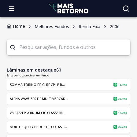
Home
Melhores Fundos
Renda Fixa
2006
Lâminas em destaque
Saiba como patrocinar um fundo
SOMMA TORINO FIF CI RF CP LP R...
15,19%
ALPHA WAVE 300 FIF MULTIMERCAD...
35,19%
V8 CASH PLATINUM CIC CLASSE IN...
14,90%
NORTE EQUITY HEDGE FIF COTAS F...
22,72%