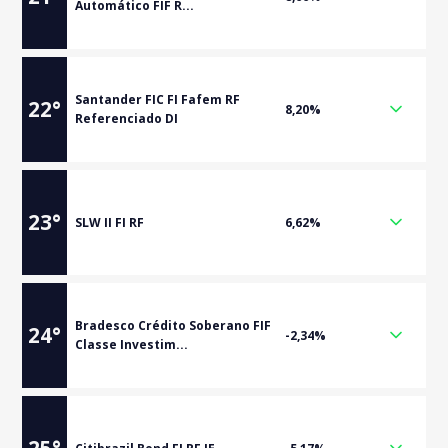
Automático FIF R...
Santander FIC FI Fafem RF
22
°
8,20%
Referenciado DI
23
°
SLW II FI RF
6,62%
Bradesco Crédito Soberano FIF
24
°
-2,34%
Classe Investim...
25
°