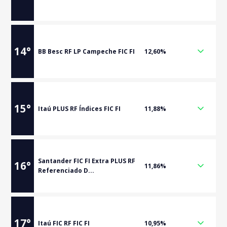
14
°
BB Besc RF LP Campeche FIC FI
12,60%
15
°
Itaú PLUS RF Índices FIC FI
11,88%
Santander FIC FI Extra PLUS RF
16
°
11,86%
Referenciado D...
17
°
Itaú FIC RF FIC FI
10,95%