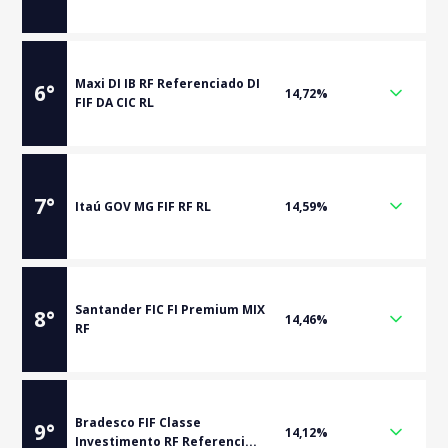
Maxi DI IB RF Referenciado DI
6
°
14,72%
FIF DA CIC RL
7
°
Itaú GOV MG FIF RF RL
14,59%
Santander FIC FI Premium MIX
8
°
14,46%
RF
Bradesco FIF Classe
9
°
14,12%
Investimento RF Referenci...