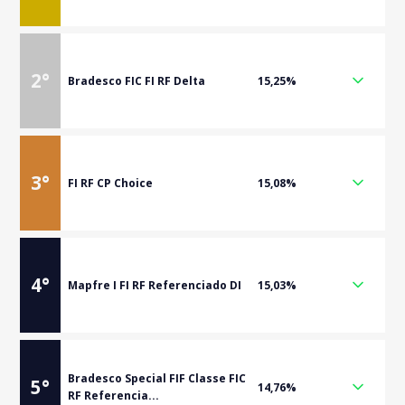
2
°
Bradesco FIC FI RF Delta
15,25%
3
°
FI RF CP Choice
15,08%
4
°
Mapfre I FI RF Referenciado DI
15,03%
Bradesco Special FIF Classe FIC
5
°
14,76%
RF Referencia...