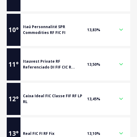
Itaú Personnalité SPR
10
°
13,83%
Commodities RF FIC FI
Itauvest Private RF
11
°
13,50%
Referenciado DI FIF CIC R...
Caixa Ideal FIC Classe FIF RF LP
12
°
13,45%
RL
13
°
Real FIC FI RF Fix
13,10%