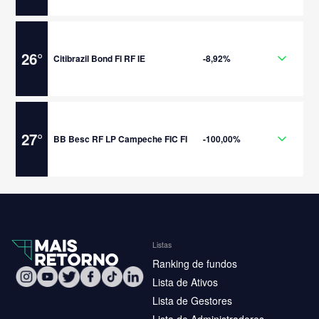
26
°
Citibrazil Bond FI RF IE
-8,92%
27
°
BB Besc RF LP Campeche FIC FI
-100,00%
Listas
Ranking de fundos
Lista de Ativos
Lista de Gestores
Lista de Administradores