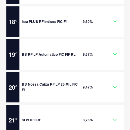
18
°
Itaú PLUS RF Índices FIC FI
9,60%
19
°
BB RF LP Automático FIC FIF RL
9,57%
BB Nossa Caixa RF LP 25 MIL FIC
20
°
9,47%
FI
21
°
SLW II FI RF
8,76%