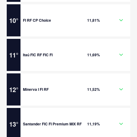
10
°
FI RF CP Choice
11,81%
11
°
Itaú FIC RF FIC FI
11,69%
12
°
Minerva I FI RF
11,52%
13
°
Santander FIC FI Premium MIX RF
11,19%