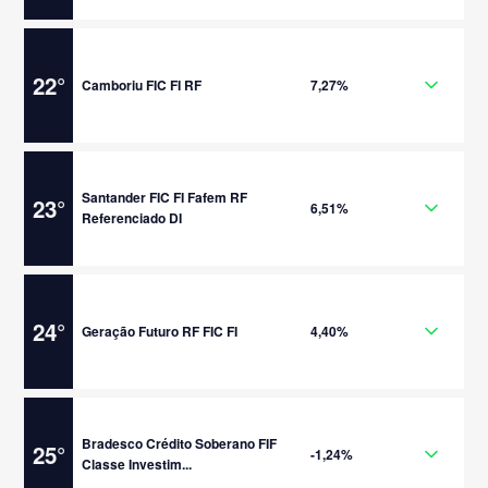
22
°
Camboriu FIC FI RF
7,27%
Santander FIC FI Fafem RF
23
°
6,51%
Referenciado DI
24
°
Geração Futuro RF FIC FI
4,40%
Bradesco Crédito Soberano FIF
25
°
-1,24%
Classe Investim...