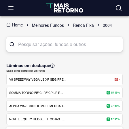
Home
Melhores Fundos
Renda Fixa
2004
Lâminas em destaque
Saiba como patrocinar um fundo
V8 SPEEDWAY VEGA LS XP SEG PRE...
-
SOMMA TORINO FIF CI RF CP LP R...
15,19%
ALPHA WAVE 300 FIF MULTIMERCAD...
37,69%
NORTE EQUITY HEDGE FIF COTAS F...
17,91%