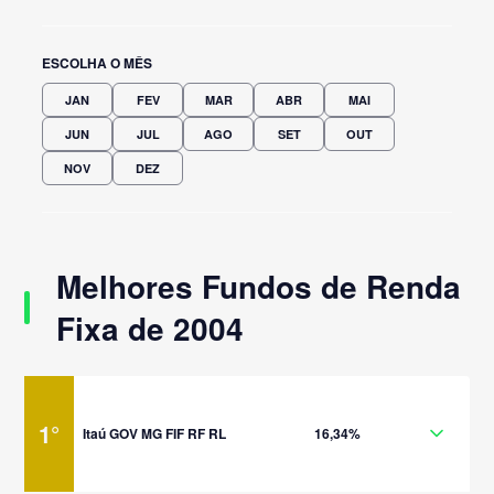
ESCOLHA O MÊS
JAN
FEV
MAR
ABR
MAI
JUN
JUL
AGO
SET
OUT
NOV
DEZ
Melhores Fundos de Renda
Fixa de 2004
1
°
Itaú GOV MG FIF RF RL
16,34%