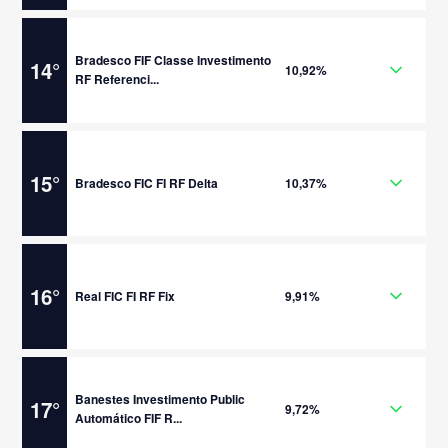
Bradesco FIF Classe Investimento
14
°
10,92%
RF Referenci...
15
°
Bradesco FIC FI RF Delta
10,37%
16
°
Real FIC FI RF Fix
9,91%
Banestes Investimento Public
17
°
9,72%
Automático FIF R...