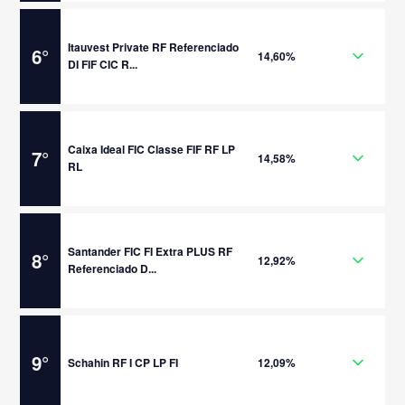
Itauvest Private RF Referenciado
6
°
14,60%
DI FIF CIC R...
Caixa Ideal FIC Classe FIF RF LP
7
°
14,58%
RL
Santander FIC FI Extra PLUS RF
8
°
12,92%
Referenciado D...
9
°
Schahin RF I CP LP FI
12,09%