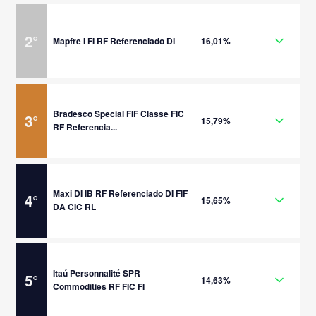
2
°
Mapfre I FI RF Referenciado DI
16,01%
Bradesco Special FIF Classe FIC
3
°
15,79%
RF Referencia...
Maxi DI IB RF Referenciado DI FIF
4
°
15,65%
DA CIC RL
Itaú Personnalité SPR
5
°
14,63%
Commodities RF FIC FI