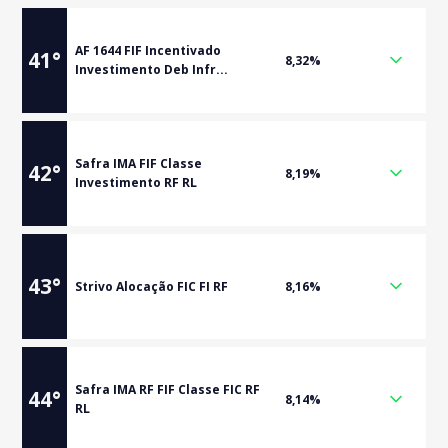
AF 1644 FIF Incentivado
41
°
8,32%
Investimento Deb Infr...
Safra IMA FIF Classe
42
°
8,19%
Investimento RF RL
43
°
Strivo Alocação FIC FI RF
8,16%
Safra IMA RF FIF Classe FIC RF
44
°
8,14%
RL