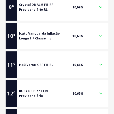
Crystal DB ALM FIF RF
9
°
10,69%
Previdenciário RL
Icatu Vanguarda Inflação
10
°
10,69%
Longa FIF Classe Inv...
11
°
Itaú Verso K RF FIF RL
10,66%
RUBY DB Plan FI RF
12
°
10,65%
Previdenciário