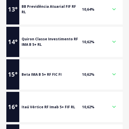
BB Previdência Atuarial FIF RF
13
°
10,64%
RL
Quiron Classe Investimento RF
14
°
10,62%
IMA B 5+ RL
15
°
Beta IMA B 5+ RF FIC FI
10,62%
16
°
Itaú Vértice RF Imab 5+ FIF RL
10,62%