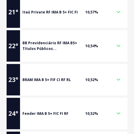
21
°
Itaú Private RF IMA B 5+ FIC FI
10,57%
BB Previdenciário RF IMA B5+
22
°
10,54%
Títulos Públicos...
23
°
BRAM IMA B 5+ FIF CI RF RL
10,52%
24
°
Feeder IMA B 5+ FIC FI RF
10,52%