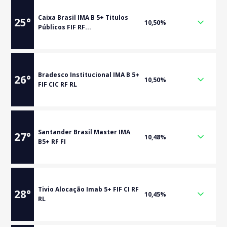
Caixa Brasil IMA B 5+ Titulos
25
°
10,50%
Públicos FIF RF...
Bradesco Institucional IMA B 5+
26
°
10,50%
FIF CIC RF RL
Santander Brasil Master IMA
27
°
10,48%
B5+ RF FI
Tivio Alocação Imab 5+ FIF CI RF
28
°
10,45%
RL