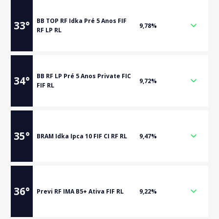
BB TOP RF Idka Pré 5 Anos FIF
33
°
9,78%
RF LP RL
BB RF LP Pré 5 Anos Private FIC
34
°
9,72%
FIF RL
35
°
BRAM Idka Ipca 10 FIF CI RF RL
9,47%
36
°
Previ RF IMA B5+ Ativa FIF RL
9,22%