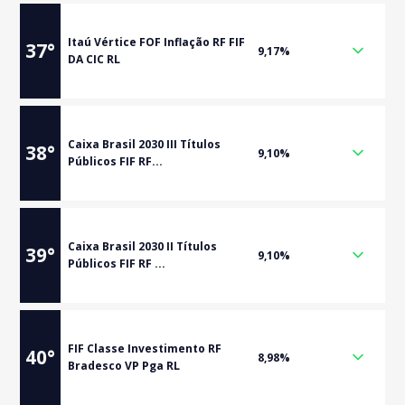
Itaú Vértice FOF Inflação RF FIF
37
°
9,17%
DA CIC RL
Caixa Brasil 2030 III Títulos
38
°
9,10%
Públicos FIF RF...
Caixa Brasil 2030 II Títulos
39
°
9,10%
Públicos FIF RF ...
FIF Classe Investimento RF
40
°
8,98%
Bradesco VP Pga RL