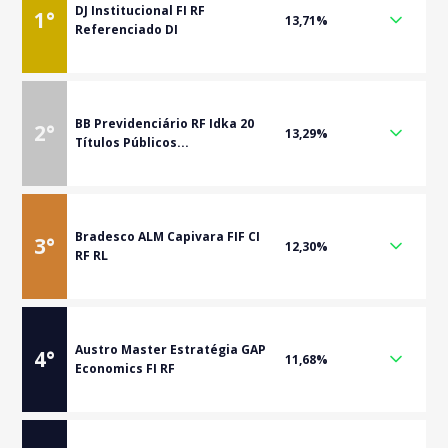
DJ Institucional FI RF
1
°
13,71%
Referenciado DI
BB Previdenciário RF Idka 20
2
°
13,29%
Títulos Públicos...
Bradesco ALM Capivara FIF CI
3
°
12,30%
RF RL
Austro Master Estratégia GAP
4
°
11,68%
Economics FI RF