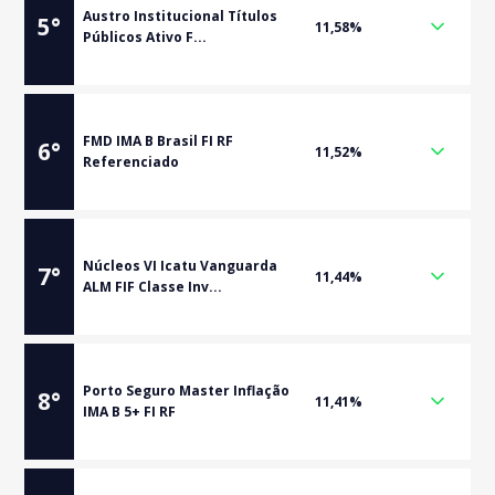
Austro Institucional Títulos
5
°
11,58%
Públicos Ativo F...
FMD IMA B Brasil FI RF
6
°
11,52%
Referenciado
Núcleos VI Icatu Vanguarda
7
°
11,44%
ALM FIF Classe Inv...
Porto Seguro Master Inflação
8
°
11,41%
IMA B 5+ FI RF