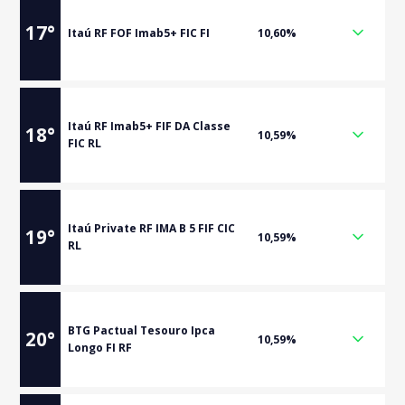
17
°
Itaú RF FOF Imab5+ FIC FI
10,60%
Itaú RF Imab5+ FIF DA Classe
18
°
10,59%
FIC RL
Itaú Private RF IMA B 5 FIF CIC
19
°
10,59%
RL
BTG Pactual Tesouro Ipca
20
°
10,59%
Longo FI RF