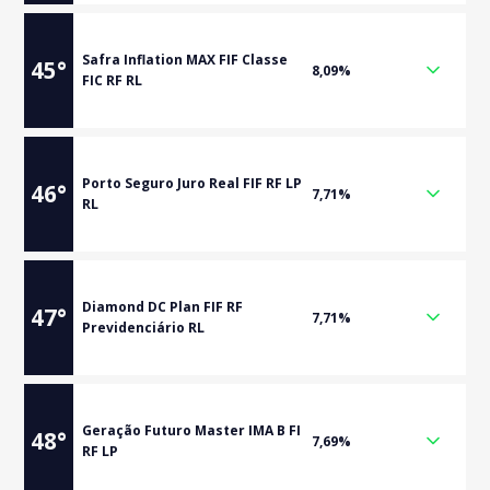
Safra Inflation MAX FIF Classe
45
°
8,09%
FIC RF RL
Porto Seguro Juro Real FIF RF LP
46
°
7,71%
RL
Diamond DC Plan FIF RF
47
°
7,71%
Previdenciário RL
Geração Futuro Master IMA B FI
48
°
7,69%
RF LP