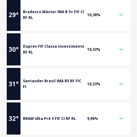
Bradesco Máster IMA B 5+ FIF CI
29
°
10,38%
RF RL
Duprev FIF Classe Investimento
30
°
10,32%
RF RL
Santander Brasil IMA B5 RF FIC
31
°
10,23%
FI
32
°
BRAM Idka Pré 5 FIF CI RF RL
9,96%