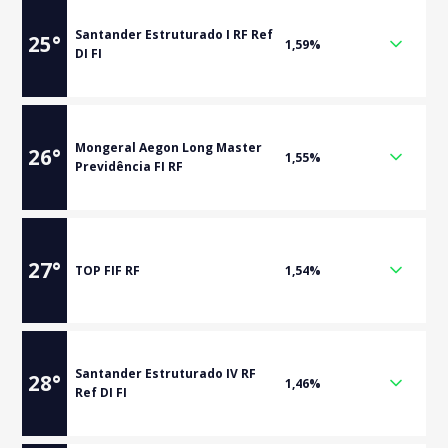
Santander Estruturado I RF Ref
25
°
1,59%
DI FI
Mongeral Aegon Long Master
26
°
1,55%
Previdência FI RF
27
°
TOP FIF RF
1,54%
Santander Estruturado IV RF
28
°
1,46%
Ref DI FI