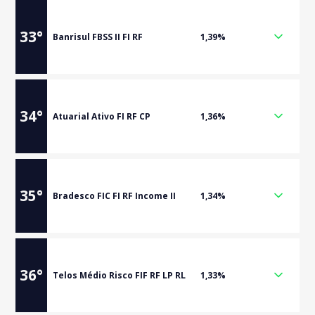
33
°
Banrisul FBSS II FI RF
1,39%
34
°
Atuarial Ativo FI RF CP
1,36%
35
°
Bradesco FIC FI RF Income II
1,34%
36
°
Telos Médio Risco FIF RF LP RL
1,33%