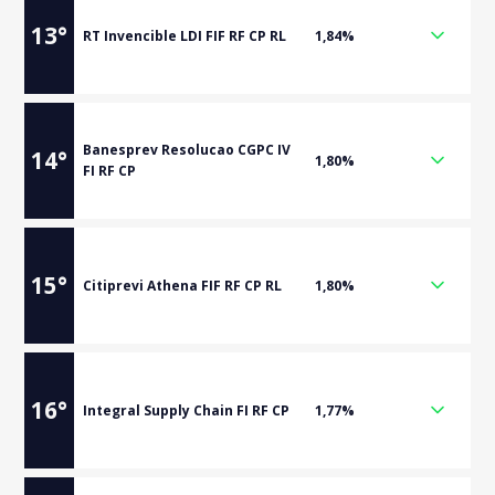
13
°
RT Invencible LDI FIF RF CP RL
1,84%
Banesprev Resolucao CGPC IV
14
°
1,80%
FI RF CP
15
°
Citiprevi Athena FIF RF CP RL
1,80%
16
°
Integral Supply Chain FI RF CP
1,77%