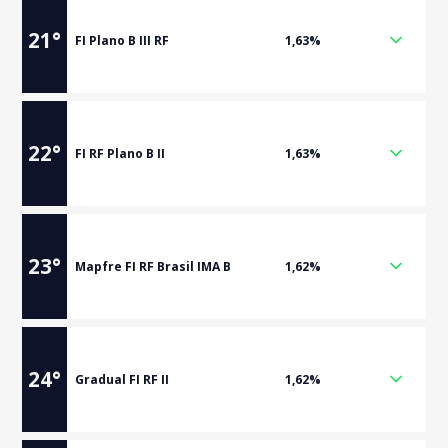
21
°
FI Plano B III RF
1,63%
22
°
FI RF Plano B II
1,63%
23
°
Mapfre FI RF Brasil IMA B
1,62%
24
°
Gradual FI RF II
1,62%