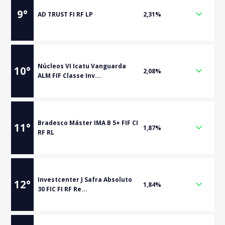
9
°
AD TRUST FI RF LP
2,31%
Núcleos VI Icatu Vanguarda
10
°
2,08%
ALM FIF Classe Inv...
Bradesco Máster IMA B 5+ FIF CI
11
°
1,87%
RF RL
Investcenter J Safra Absoluto
12
°
1,84%
30 FIC FI RF Re...