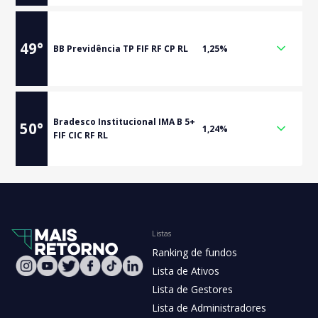
49
°
BB Previdência TP FIF RF CP RL
1,25%
Bradesco Institucional IMA B 5+
50
°
1,24%
FIF CIC RF RL
Listas
Ranking de fundos
Lista de Ativos
Lista de Gestores
Lista de Administradores