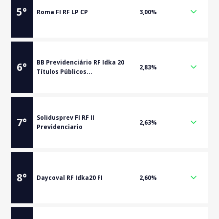
5
°
Roma FI RF LP CP
3,00%
BB Previdenciário RF Idka 20
6
°
2,83%
Títulos Públicos...
Solidusprev FI RF II
7
°
2,63%
Previdenciario
8
°
Daycoval RF Idka20 FI
2,60%