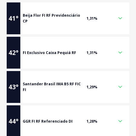
Beija Flor FI RF Previdenciário
41
°
1,31%
CP
42
°
FI Exclusivo Caixa Pequiá RF
1,31%
Santander Brasil IMA B5 RF FIC
43
°
1,29%
FI
44
°
GGR FI RF Referenciado DI
1,28%