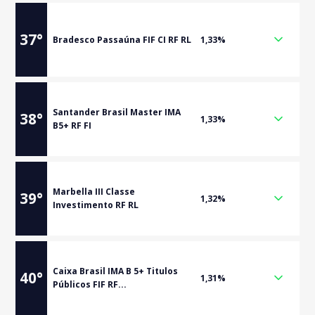
37
°
Bradesco Passaúna FIF CI RF RL
1,33%
Santander Brasil Master IMA
38
°
1,33%
B5+ RF FI
Marbella III Classe
39
°
1,32%
Investimento RF RL
Caixa Brasil IMA B 5+ Titulos
40
°
1,31%
Públicos FIF RF...