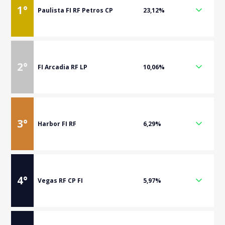
1
°
Paulista FI RF Petros CP
23,12%
2
°
FI Arcadia RF LP
10,06%
3
°
Harbor FI RF
6,29%
4
°
Vegas RF CP FI
5,97%