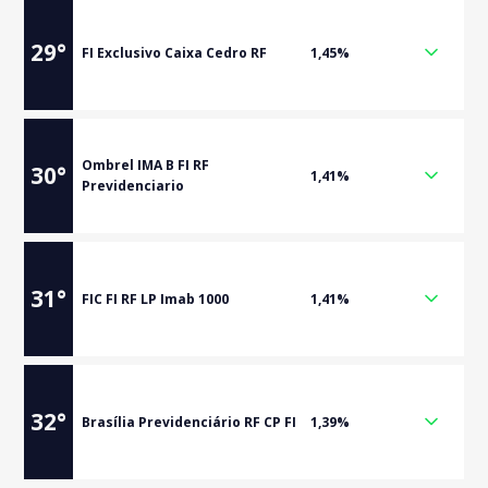
29
°
FI Exclusivo Caixa Cedro RF
1,45%
Ombrel IMA B FI RF
30
°
1,41%
Previdenciario
31
°
FIC FI RF LP Imab 1000
1,41%
32
°
Brasília Previdenciário RF CP FI
1,39%