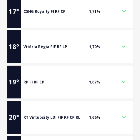
17
°
CSHG Royalty FI RF CP
1,71%
18
°
Vitória Régia FIF RF LP
1,70%
19
°
RP FI RF CP
1,67%
20
°
RT Virtuosity LDI FIF RF CP RL
1,66%