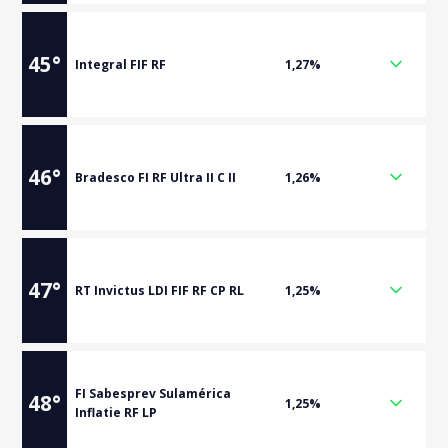
45
°
Integral FIF RF
1,27%
46
°
Bradesco FI RF Ultra II C II
1,26%
47
°
RT Invictus LDI FIF RF CP RL
1,25%
FI Sabesprev Sulamérica
48
°
1,25%
Inflatie RF LP