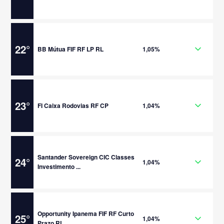
22
°
BB Mútua FIF RF LP RL
1,05%
23
°
FI Caixa Rodovias RF CP
1,04%
Santander Sovereign CIC Classes
24
°
1,04%
Investimento ...
Opportunity Ipanema FIF RF Curto
25
°
1,04%
Prazo RL