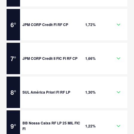
6
°
JPM CORP Credit FI RF CP
1,72%
7
°
JPM CORP Credit II FIC FI RF CP
1,66%
8
°
SUL América Priori FI RF LP
1,30%
BB Nossa Caixa RF LP 25 MIL FIC
9
°
1,22%
FI