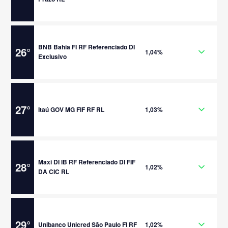
BNB Bahia FI RF Referenciado DI
26
°
1,04%
Exclusivo
27
°
Itaú GOV MG FIF RF RL
1,03%
Maxi DI IB RF Referenciado DI FIF
28
°
1,02%
DA CIC RL
29
°
Unibanco Unicred São Paulo FI RF
1,02%