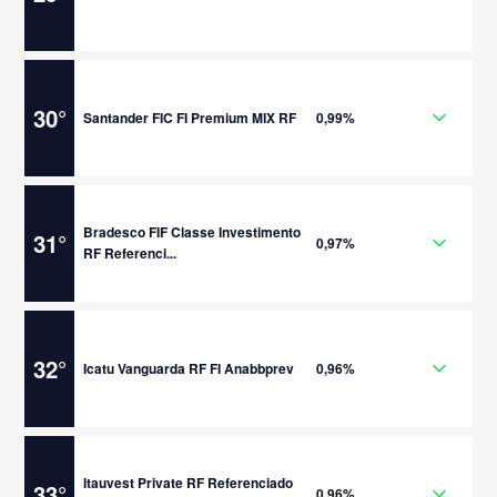
30
°
Santander FIC FI Premium MIX RF
0,99%
Bradesco FIF Classe Investimento
31
°
0,97%
RF Referenci...
32
°
Icatu Vanguarda RF FI Anabbprev
0,96%
Itauvest Private RF Referenciado
33
°
0,96%