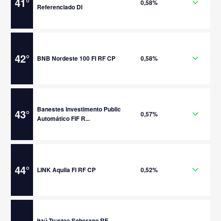
41
°
0,58%
Referenciado DI
42
°
BNB Nordeste 100 FI RF CP
0,58%
Banestes Investimento Public
43
°
0,57%
Automático FIF R...
44
°
LINK Aquila FI RF CP
0,52%
Itaú Trustee Soberano RF