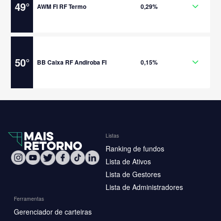
49
°
AWM FI RF Termo
0,29%
50
°
BB Caixa RF Andiroba FI
0,15%
Listas
Ranking de fundos
Lista de Ativos
Lista de Gestores
Lista de Administradores
Ferramentas
Gerenciador de carteiras