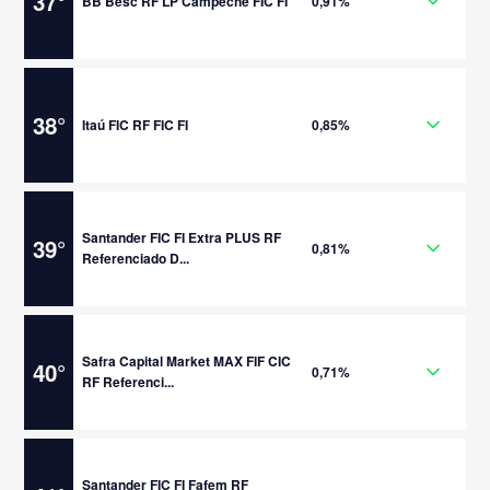
37
°
BB Besc RF LP Campeche FIC FI
0,91%
38
°
Itaú FIC RF FIC FI
0,85%
Santander FIC FI Extra PLUS RF
39
°
0,81%
Referenciado D...
Safra Capital Market MAX FIF CIC
40
°
0,71%
RF Referenci...
Santander FIC FI Fafem RF