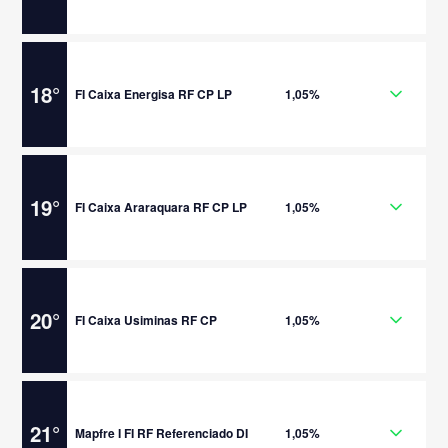
18
°
FI Caixa Energisa RF CP LP
1,05%
19
°
FI Caixa Araraquara RF CP LP
1,05%
20
°
FI Caixa Usiminas RF CP
1,05%
21
°
Mapfre I FI RF Referenciado DI
1,05%