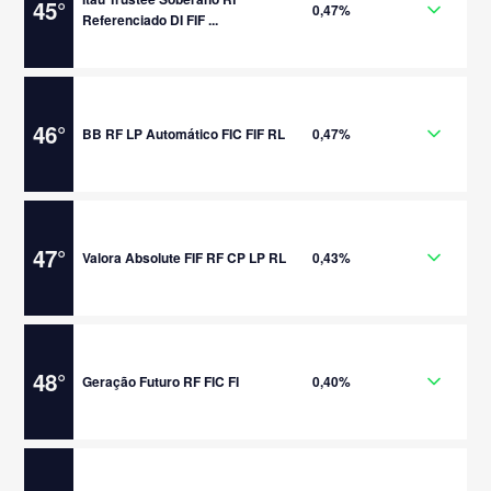
45
°
0,47%
Referenciado DI FIF ...
46
°
BB RF LP Automático FIC FIF RL
0,47%
47
°
Valora Absolute FIF RF CP LP RL
0,43%
48
°
Geração Futuro RF FIC FI
0,40%