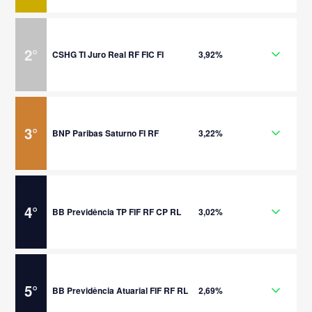
2
°
CSHG TI Juro Real RF FIC FI
3,92%
3
°
BNP Paribas Saturno FI RF
3,22%
4
°
BB Previdência TP FIF RF CP RL
3,02%
5
°
BB Previdência Atuarial FIF RF RL
2,69%