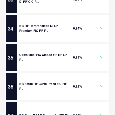
DI FIF CIC R...
BB RF Referenciado DI LP
34
°
0,94%
Premium FIC FIF RL
Caixa Ideal FIC Classe FIF RF LP
35
°
0,93%
RL
BB Fctse RF Curto Prazo FIC FIF
36
°
0,92%
RL