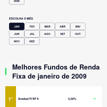
2026
ESCOLHA O MÊS
JAN
FEV
MAR
ABR
MAI
JUN
JUL
AGO
SET
OUT
NOV
DEZ
Melhores Fundos de Renda
Fixa de janeiro de 2009
1
°
Gradual FI RF II
4,28%