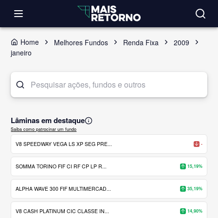
Home
Melhores Fundos
Renda Fixa
2009
janeiro
Lâminas em destaque
Saiba como patrocinar um fundo
V8 SPEEDWAY VEGA LS XP SEG PRE...
-
SOMMA TORINO FIF CI RF CP LP R...
15,19%
ALPHA WAVE 300 FIF MULTIMERCAD...
35,19%
V8 CASH PLATINUM CIC CLASSE IN...
14,90%