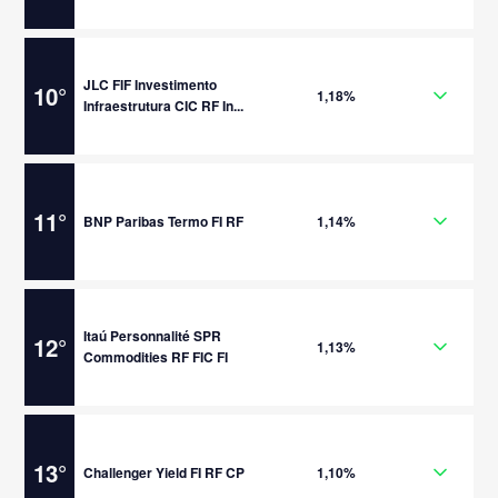
JLC FIF Investimento
10
°
1,18%
Infraestrutura CIC RF In...
11
°
BNP Paribas Termo FI RF
1,14%
Itaú Personnalité SPR
12
°
1,13%
Commodities RF FIC FI
13
°
Challenger Yield FI RF CP
1,10%