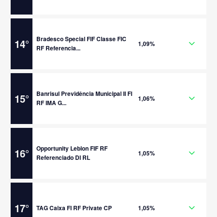
Bradesco Special FIF Classe FIC
14
°
1,09%
RF Referencia...
Banrisul Previdência Municipal II FI
15
°
1,06%
RF IMA G...
Opportunity Leblon FIF RF
16
°
1,05%
Referenciado DI RL
17
°
TAG Caixa FI RF Private CP
1,05%