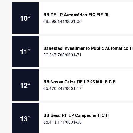
BB RF LP Automático FIC FIF RL
10
°
68.599.141/0001-06
Banestes Investimento Public Automático F
11
°
36.347.706/0001-71
BB Nossa Caixa RF LP 25 MIL FIC FI
12
°
65.470.247/0001-17
BB Besc RF LP Campeche FIC FI
13
°
85.411.171/0001-66