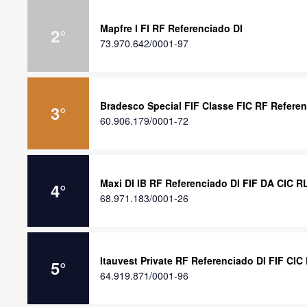
Mapfre I FI RF Referenciado DI
2
°
73.970.642/0001-97
Bradesco Special FIF Classe FIC RF Referen
3
°
60.906.179/0001-72
Maxi DI IB RF Referenciado DI FIF DA CIC R
4
°
68.971.183/0001-26
Itauvest Private RF Referenciado DI FIF CIC
5
°
64.919.871/0001-96