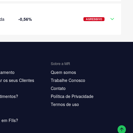
ida
-0,56%
AGRESSIVO
Sobre a MR
hamento
Quem somos
r os seus Clientes
Trabalhe Conosco
Contato
timentos?
Política de Privacidade
Termos de uso
u em FIIs?