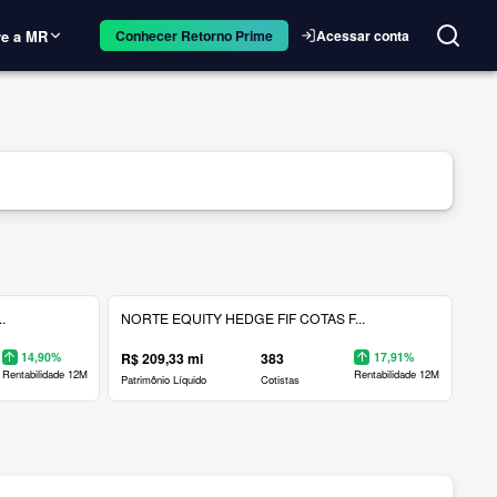
e a MR
Acessar conta
Conhecer Retorno Prime
.
NORTE EQUITY HEDGE FIF COTAS F...
14,90%
R$ 209,33 mi
383
17,91%
Rentabilidade 12M
Rentabilidade 12M
Patrimônio Líquido
Cotistas