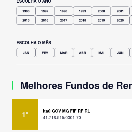
ESCOLHA O ANO
1996
1997
1998
1999
2000
2001
2015
2016
2017
2018
2019
2020
ESCOLHA O MÊS
JAN
FEV
MAR
ABR
MAI
JUN
Melhores Fundos de Ren
Itaú GOV MG FIF RF RL
1
°
41.716.515/0001-70