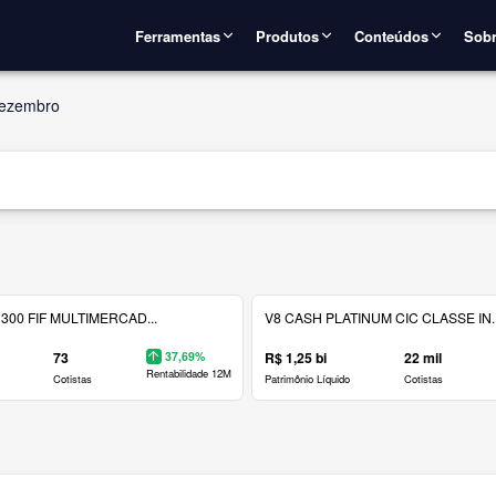
Ferramentas
Produtos
Conteúdos
Sobr
ezembro
300 FIF MULTIMERCAD...
V8 CASH PLATINUM CIC CLASSE IN..
73
37,69%
R$ 1,25 bi
22 mil
Rentabilidade 12M
Cotistas
Patrimônio Líquido
Cotistas