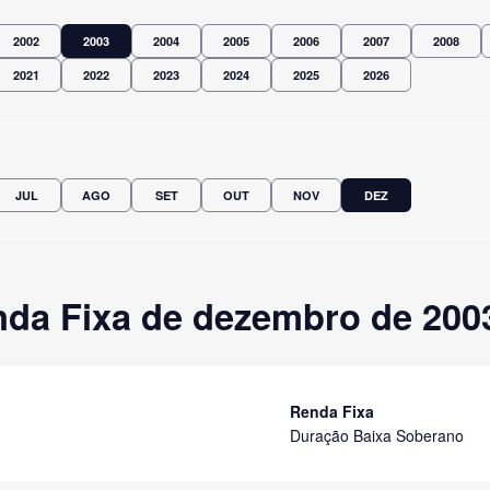
2002
2003
2004
2005
2006
2007
2008
2021
2022
2023
2024
2025
2026
JUL
AGO
SET
OUT
NOV
DEZ
da Fixa de dezembro de 200
Renda Fixa
Duração Baixa Soberano