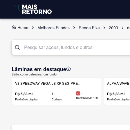
Home
Melhores Fundos
Renda Fixa
2003
d
Lâminas em destaque
Saiba como patrocinar um fundo
V8 SPEEDWAY VEGA LS XP SEG PRE...
ALPHA WAVE 
R$ 5,83 mi
1
-
R$ 6,38 mi
Rentabilidade 12M
Patrimônio Líquido
Cotistas
Patrimônio Líquido