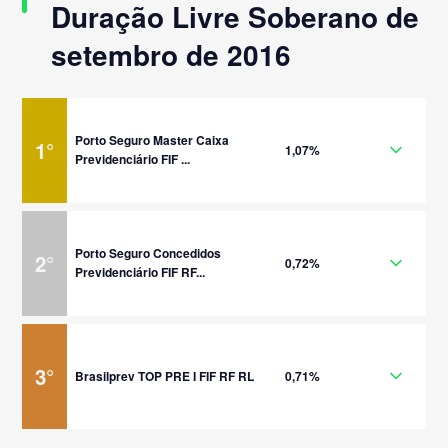
Duração Livre Soberano de
setembro de 2016
Porto Seguro Master Caixa
1
°
1,07%
Previdenciário FIF ...
Porto Seguro Concedidos
2
°
0,72%
Previdenciário FIF RF...
3
°
Brasilprev TOP PRE I FIF RF RL
0,71%