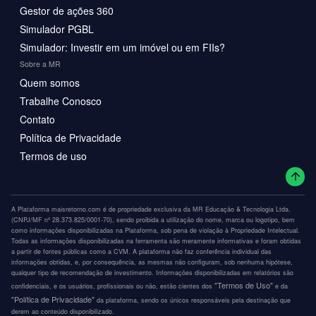
Gestor de ações 360
Simulador PGBL
Simulador: Investir em um imóvel ou em FIIs?
Sobre a MR
Quem somos
Trabalhe Conosco
Contato
Política de Privacidade
Termos de uso
A Plataforma maisretorno.com é de propriedade exclusiva da MR Educação & Tecnologia Ltda.
(CNPJ/MF nº 28.373.825/0001-70), sendo proibida a utilização do nome, marca ou logotipo, bem
como informações disponibilizadas na Plataforma, sob pena de violação à Propriedade Intelectual.
Todas as informações disponibilizadas na ferramenta são meramente informativas e foram obtidas
a partir de fontes públicas como a CVM. A plataforma não faz conferência individual das
informações obtidas, e, por consequência, as mesmas não configuram, sob nenhuma hipótese,
qualquer tipo de recomendação de investimento. Informações disponibilizadas em relatórios são
"Termos de Uso"
confidenciais, e os usuários, profissionais ou não, estão cientes dos
e da
"Política de Privacidade"
da plataforma, sendo os únicos responsáveis pela destinação que
derem ao conteúdo disponibilizado.