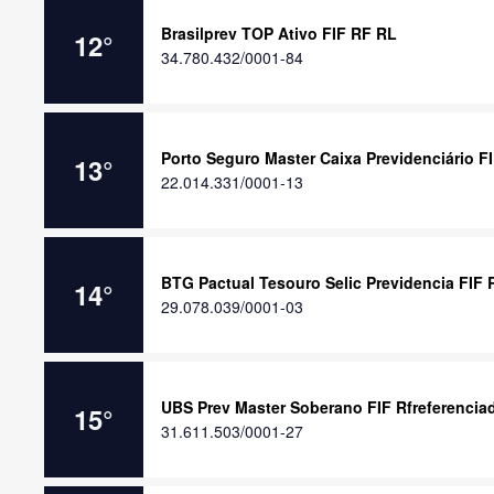
Brasilprev TOP Ativo FIF RF RL
12
°
34.780.432/0001-84
Porto Seguro Master Caixa Previdenciário F
13
°
22.014.331/0001-13
BTG Pactual Tesouro Selic Previdencia FIF 
14
°
29.078.039/0001-03
UBS Prev Master Soberano FIF Rfreferencia
15
°
31.611.503/0001-27