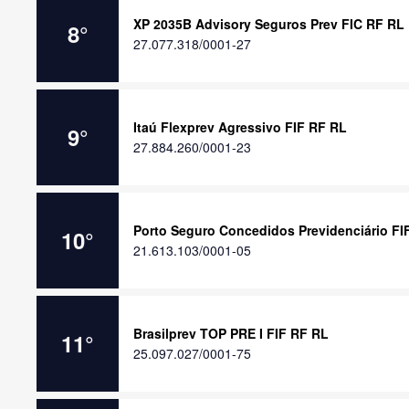
XP 2035B Advisory Seguros Prev FIC RF RL
8
°
27.077.318/0001-27
Itaú Flexprev Agressivo FIF RF RL
9
°
27.884.260/0001-23
Porto Seguro Concedidos Previdenciário FI
10
°
21.613.103/0001-05
Brasilprev TOP PRE I FIF RF RL
11
°
25.097.027/0001-75