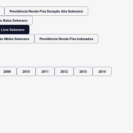
Previdência Renda Fixa Duração Alta Soberano
ão Baixa Soberano
 Livre Soberano
ção Média Soberano
Previdência Renda Fixa Indexados
2009
2010
2011
2012
2013
2014