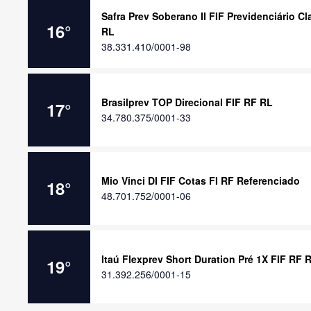
Safra Prev Soberano II FIF Previdenciário C
16
°
RL
38.331.410/0001-98
Brasilprev TOP Direcional FIF RF RL
17
°
34.780.375/0001-33
Mio Vinci DI FIF Cotas FI RF Referenciado
18
°
48.701.752/0001-06
Itaú Flexprev Short Duration Pré 1X FIF RF 
19
°
31.392.256/0001-15