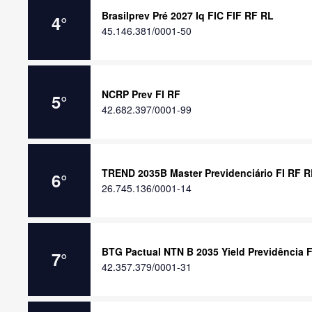
Brasilprev Pré 2027 Iq FIC FIF RF RL
4
°
45.146.381/0001-50
NCRP Prev FI RF
5
°
42.682.397/0001-99
TREND 2035B Master Previdenciário FI RF R
6
°
26.745.136/0001-14
BTG Pactual NTN B 2035 Yield Previdência 
7
°
42.357.379/0001-31