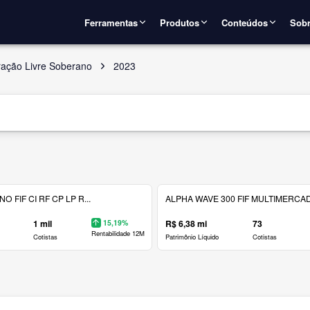
Ferramentas
Produtos
Conteúdos
Sobr
ração Livre Soberano
2023
 FIF CI RF CP LP R...
ALPHA WAVE 300 FIF MULTIMERCAD.
1 mil
15,19%
R$ 6,38 mi
73
Rentabilidade 12M
Cotistas
Patrimônio Líquido
Cotistas