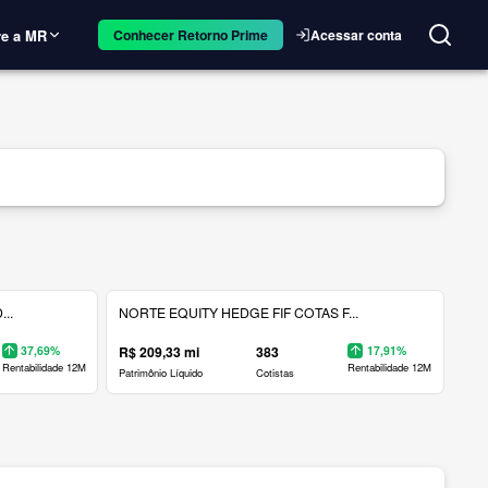
e a MR
Acessar conta
Conhecer Retorno Prime
..
NORTE EQUITY HEDGE FIF COTAS F...
37,69%
R$ 209,33 mi
383
17,91%
Rentabilidade 12M
Rentabilidade 12M
Patrimônio Líquido
Cotistas