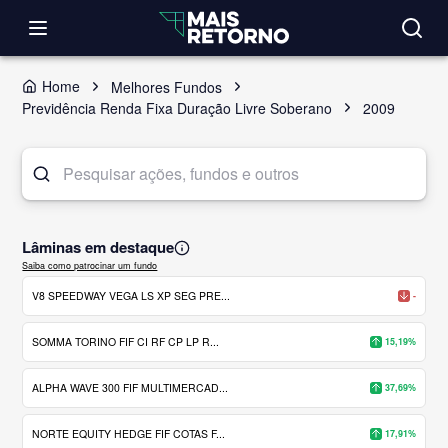
Home
Melhores Fundos
Previdência Renda Fixa Duração Livre Soberano
2009
Lâminas em destaque
Saiba como patrocinar um fundo
V8 SPEEDWAY VEGA LS XP SEG PRE...
-
SOMMA TORINO FIF CI RF CP LP R...
15,19%
ALPHA WAVE 300 FIF MULTIMERCAD...
37,69%
NORTE EQUITY HEDGE FIF COTAS F...
17,91%