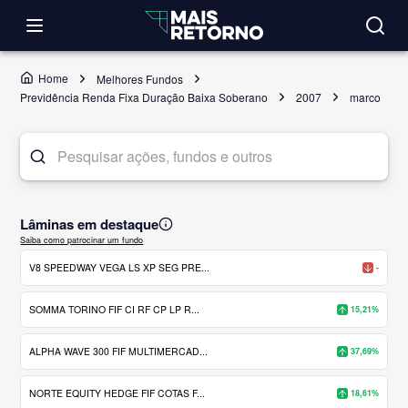
Home
Melhores Fundos
Previdência Renda Fixa Duração Baixa Soberano
2007
marco
Lâminas em destaque
Saiba como patrocinar um fundo
V8 SPEEDWAY VEGA LS XP SEG PRE...
-
SOMMA TORINO FIF CI RF CP LP R...
15,21%
ALPHA WAVE 300 FIF MULTIMERCAD...
37,69%
NORTE EQUITY HEDGE FIF COTAS F...
18,61%