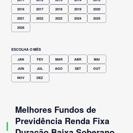
2016
2017
2018
2019
2020
2021
2022
2023
2024
2025
2026
ESCOLHA O MÊS
JAN
FEV
MAR
ABR
MAI
JUN
JUL
AGO
SET
OUT
NOV
DEZ
Melhores Fundos de
Previdência Renda Fixa
Duração Baixa Soberano