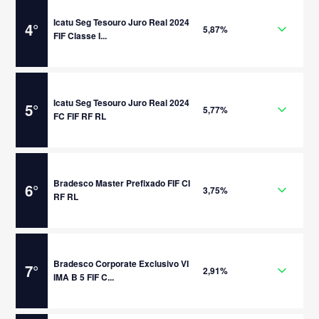
Icatu Seg Tesouro Juro Real 2024
4
°
5,87%
FIF Classe I...
Icatu Seg Tesouro Juro Real 2024
5
°
5,77%
FC FIF RF RL
Bradesco Master Prefixado FIF CI
6
°
3,75%
RF RL
Bradesco Corporate Exclusivo VI
7
°
2,91%
IMA B 5 FIF C...