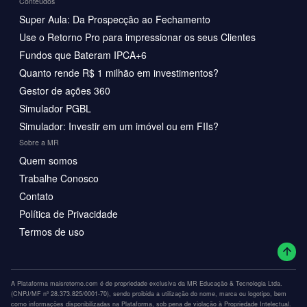
Conteúdos
Super Aula: Da Prospecção ao Fechamento
Use o Retorno Pro para impressionar os seus Clientes
Fundos que Bateram IPCA+6
Quanto rende R$ 1 milhão em investimentos?
Gestor de ações 360
Simulador PGBL
Simulador: Investir em um imóvel ou em FIIs?
Sobre a MR
Quem somos
Trabalhe Conosco
Contato
Política de Privacidade
Termos de uso
A Plataforma maisretorno.com é de propriedade exclusiva da MR Educação & Tecnologia Ltda.
(CNPJ/MF nº 28.373.825/0001-70), sendo proibida a utilização do nome, marca ou logotipo, bem
como informações disponibilizadas na Plataforma, sob pena de violação à Propriedade Intelectual.