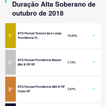
Duração Alta Soberano de
outubro de 2018
BTG Pactual Tesouro Ipca Longo
1
°
10,54%
Previdência FI...
BTG Pactual Previdência Master
2
°
7,13%
IMA B FIF RF
BTG Pactual Previdência IMA B FIF
3
°
7,07%
Cotas RF