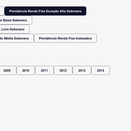
Previdência Renda Fixa Duração Alta Soberano
ão Baixa Soberano
 Livre Soberano
ção Média Soberano
Previdência Renda Fixa Indexados
2009
2010
2011
2012
2013
2014