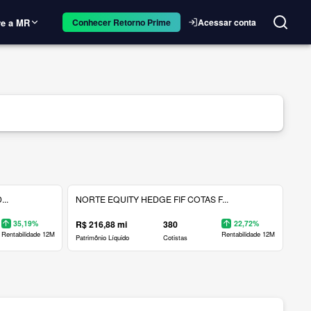
e a MR
Acessar conta
Conhecer Retorno Prime
..
NORTE EQUITY HEDGE FIF COTAS F...
35,19%
R$ 216,88 mi
380
22,72%
Rentabilidade 12M
Rentabilidade 12M
Patrimônio Líquido
Cotistas