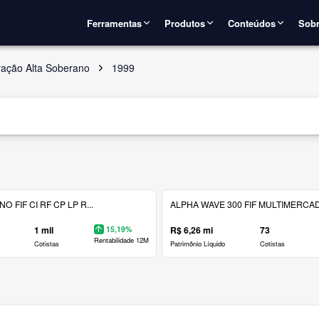
Ferramentas
Produtos
Conteúdos
Sobr
ração Alta Soberano
1999
 FIF CI RF CP LP R...
ALPHA WAVE 300 FIF MULTIMERCAD.
1 mil
15,19%
R$ 6,26 mi
73
Rentabilidade 12M
Cotistas
Patrimônio Líquido
Cotistas