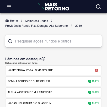
Home
Melhores Fundos
Previdência Renda Fixa Duração Alta Soberano
2010
Lâminas em destaque
Saiba como patrocinar um fundo
V8 SPEEDWAY VEGA LS XP SEG PRE...
-
SOMMA TORINO FIF CI RF CP LP R...
15,21%
ALPHA WAVE 300 FIF MULTIMERCAD...
37,69%
V8 CASH PLATINUM CIC CLASSE IN...
14,91%