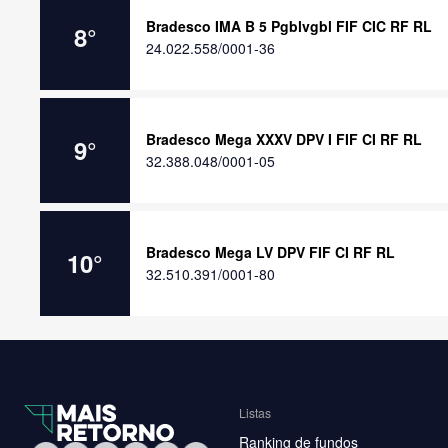
Bradesco IMA B 5 Pgblvgbl FIF CIC RF RL
8
°
24.022.558/0001-36
Bradesco Mega XXXV DPV I FIF CI RF RL
9
°
32.388.048/0001-05
Bradesco Mega LV DPV FIF CI RF RL
10
°
32.510.391/0001-80
Listas
Ranking de fundos