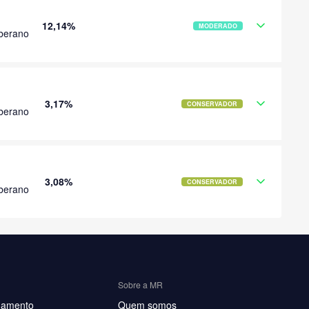
12,14%
MODERADO
berano
3,17%
CONSERVADOR
berano
3,08%
CONSERVADOR
berano
Sobre a MR
hamento
Quem somos