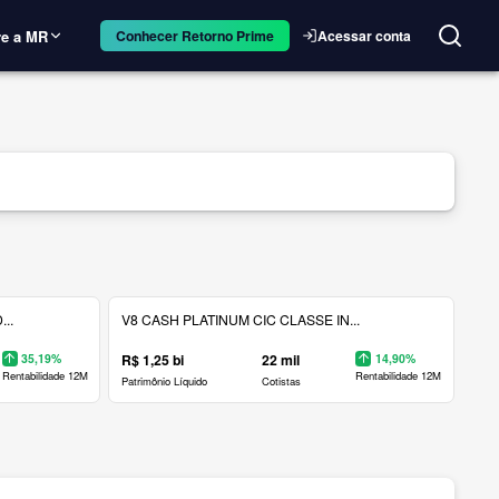
e a MR
Acessar conta
Conhecer Retorno Prime
..
V8 CASH PLATINUM CIC CLASSE IN...
35,19%
R$ 1,25 bi
22 mil
14,90%
Rentabilidade 12M
Rentabilidade 12M
Patrimônio Líquido
Cotistas