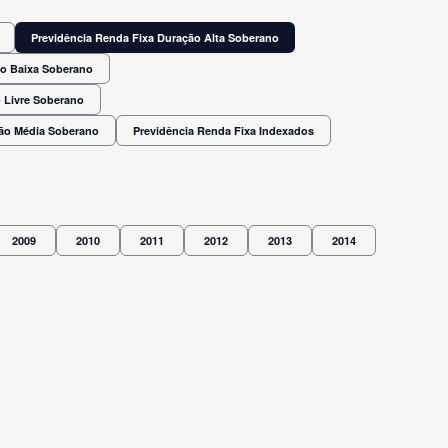
Previdência Renda Fixa Duração Alta Soberano
ão Baixa Soberano
 Livre Soberano
ção Média Soberano
Previdência Renda Fixa Indexados
2009
2010
2011
2012
2013
2014