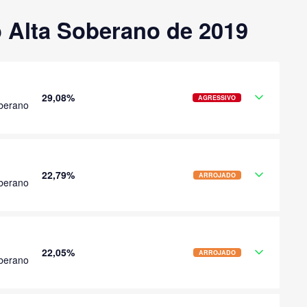
 Alta Soberano de 2019
29,08%
AGRESSIVO
berano
22,79%
ARROJADO
berano
22,05%
ARROJADO
berano