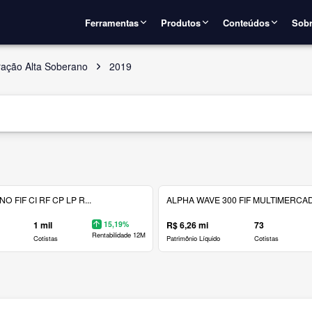
Ferramentas
Produtos
Conteúdos
Sobr
ração Alta Soberano
2019
 FIF CI RF CP LP R...
ALPHA WAVE 300 FIF MULTIMERCAD.
1 mil
15,19%
R$ 6,26 mi
73
Rentabilidade 12M
Cotistas
Patrimônio Líquido
Cotistas