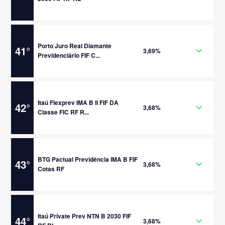
Porto Juro Real Diamante
41
°
3,69%
Previdenciário FIF C...
Itaú Flexprev IMA B II FIF DA
42
°
3,68%
Classe FIC RF R...
BTG Pactual Previdência IMA B FIF
43
°
3,68%
Cotas RF
Itaú Private Prev NTN B 2030 FIF
44
°
3,68%