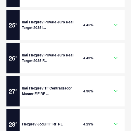
Itaú Flexprev Private Juro Real
25
°
4,45%
Target 2035 I...
Itaú Flexprev Private Juro Real
26
°
4,43%
Target 2035 F...
Itaú Flexprev TF Centralizador
27
°
4,30%
Master FIF RF ...
28
°
Flexprev Jodu FIF RF RL
4,29%