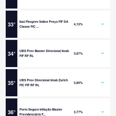
Itaú Flexprev Índice Preço FIF DA
33
°
4,15%
Classe FIC ...
UBS Prev Master Direcional Imab
34
°
3,87%
FIF RF RL
UBS Prev Direcional Imab Zurich
35
°
3,80%
FIC FIF RF RL
Porto Seguro Inflação Master
36
°
3,77%
Previdenciário F...