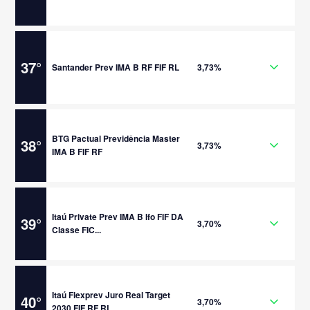
37
°
Santander Prev IMA B RF FIF RL
3,73%
BTG Pactual Previdência Master
38
°
3,73%
IMA B FIF RF
Itaú Private Prev IMA B Ifo FIF DA
39
°
3,70%
Classe FIC...
Itaú Flexprev Juro Real Target
40
°
3,70%
2030 FIF RF RL