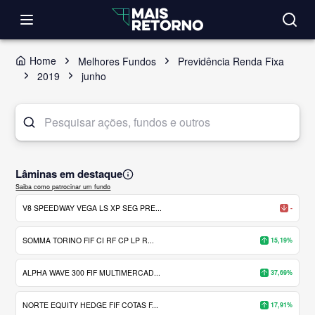
Home
Melhores Fundos
Previdência Renda Fixa
2019
junho
Lâminas em destaque
Saiba como patrocinar um fundo
V8 SPEEDWAY VEGA LS XP SEG PRE...
-
SOMMA TORINO FIF CI RF CP LP R...
15,19%
ALPHA WAVE 300 FIF MULTIMERCAD...
37,69%
NORTE EQUITY HEDGE FIF COTAS F...
17,91%