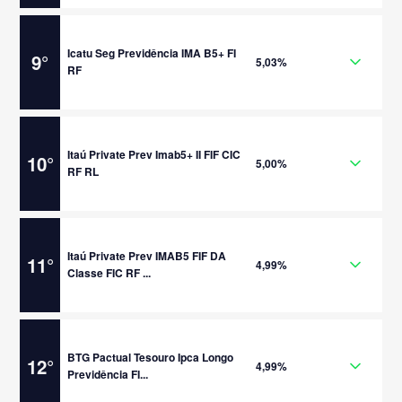
Icatu Seg Previdência IMA B5+ FI
9
°
5,03%
RF
Itaú Private Prev Imab5+ II FIF CIC
10
°
5,00%
RF RL
Itaú Private Prev IMAB5 FIF DA
11
°
4,99%
Classe FIC RF ...
BTG Pactual Tesouro Ipca Longo
12
°
4,99%
Previdência FI...