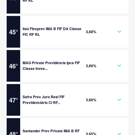
RF RL
Itaú Flexprev IMA B FIF DA Classe
45
°
3,68%
FIC RF RL
MAG Private Previdência Ipca FIF
46
°
3,66%
Classe Inves...
Safra Prev Juro Real FIF
47
°
3,66%
Previdenciário CI RF...
Santander Prev Private IMA B RF
48
°
3,65%