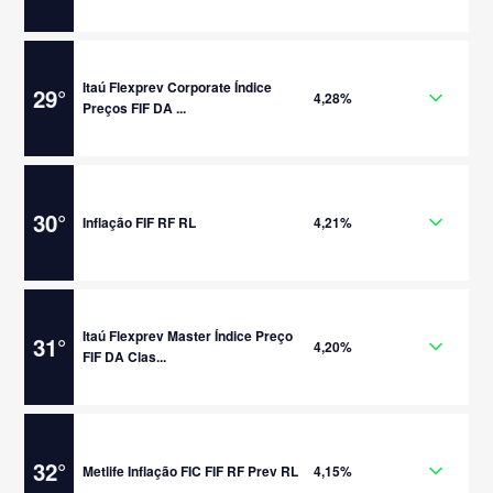
Itaú Flexprev Corporate Índice
29
°
4,28%
Preços FIF DA ...
30
°
Inflação FIF RF RL
4,21%
Itaú Flexprev Master Índice Preço
31
°
4,20%
FIF DA Clas...
32
°
Metlife Inflação FIC FIF RF Prev RL
4,15%