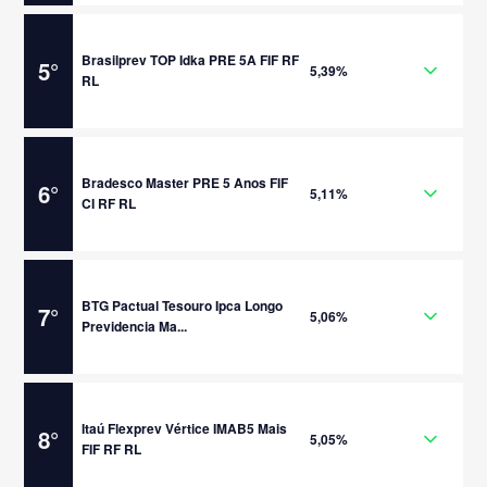
Brasilprev TOP Idka PRE 5A FIF RF
5
°
5,39%
RL
Bradesco Master PRE 5 Anos FIF
6
°
5,11%
CI RF RL
BTG Pactual Tesouro Ipca Longo
7
°
5,06%
Previdencia Ma...
Itaú Flexprev Vértice IMAB5 Mais
8
°
5,05%
FIF RF RL