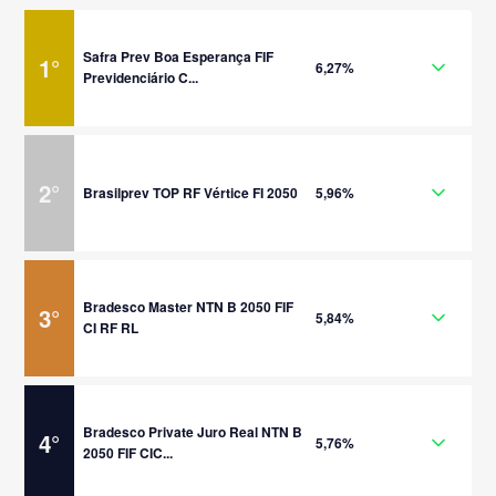
Safra Prev Boa Esperança FIF
1
°
6,27%
Previdenciário C...
2
°
Brasilprev TOP RF Vértice FI 2050
5,96%
Bradesco Master NTN B 2050 FIF
3
°
5,84%
CI RF RL
Bradesco Private Juro Real NTN B
4
°
5,76%
2050 FIF CIC...