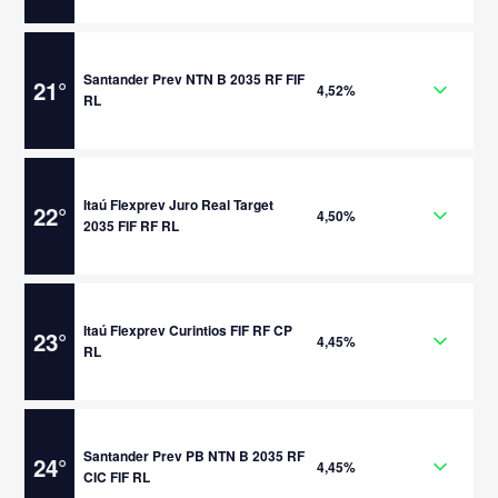
Santander Prev NTN B 2035 RF FIF
21
°
4,52%
RL
Itaú Flexprev Juro Real Target
22
°
4,50%
2035 FIF RF RL
Itaú Flexprev Curintios FIF RF CP
23
°
4,45%
RL
Santander Prev PB NTN B 2035 RF
24
°
4,45%
CIC FIF RL