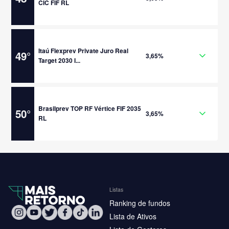
CIC FIF RL
Itaú Flexprev Private Juro Real
49
°
3,65%
Target 2030 I...
Brasilprev TOP RF Vértice FIF 2035
50
°
3,65%
RL
Listas
Ranking de fundos
Lista de Ativos