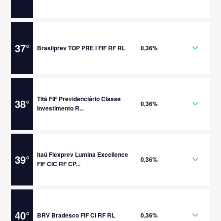
37
°
Brasilprev TOP PRE I FIF RF RL
0,36%
Titã FIF Previdenciário Classe
38
°
0,36%
Investimento R...
Itaú Flexprev Lumina Excellence
39
°
0,36%
FIF CIC RF CP...
40
°
BRV Bradesco FIF CI RF RL
0,36%