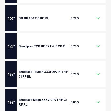
13
°
BB BR 206 FIF RF RL
0,72%
14
°
Brasilprev TOP RF EXT 4 IE CP FI
0,71%
Bradesco Toucan XXXI DPV NR FIF
15
°
0,71%
CI RF RL
Bradesco Mega XXXV DPV I FIF CI
16
°
0,65%
RF RL