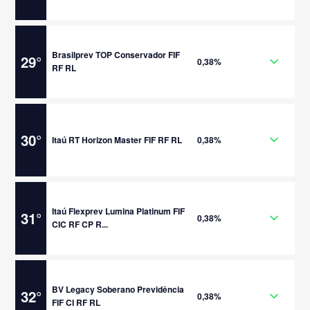
Brasilprev TOP Conservador FIF
29
°
0,38%
RF RL
30
°
Itaú RT Horizon Master FIF RF RL
0,38%
Itaú Flexprev Lumina Platinum FIF
31
°
0,38%
CIC RF CP R...
BV Legacy Soberano Previdência
32
°
0,38%
FIF CI RF RL