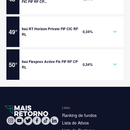
FIC FIF RF CP...
Itaú RT Horizon Private FIF CIC RF
49
°
0,34%
RL
Itaú Flexprev Active Fix FIF RF CP
50
°
0,34%
RL
Listas
Ranking de fundos
Lista de Ativos