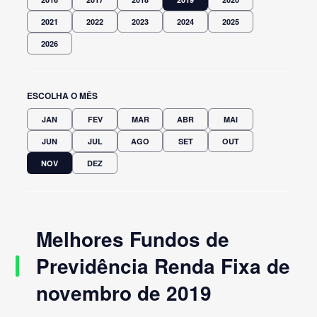
2021
2022
2023
2024
2025
2026
ESCOLHA O MÊS
JAN
FEV
MAR
ABR
MAI
JUN
JUL
AGO
SET
OUT
NOV
DEZ
Melhores Fundos de
Previdência Renda Fixa de
novembro de 2019