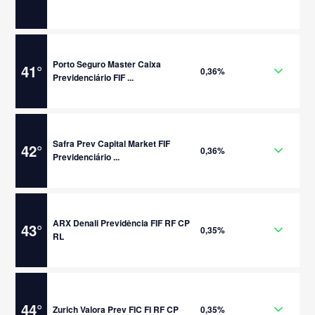
Porto Seguro Master Caixa
41
°
0,36%
Previdenciário FIF ...
Safra Prev Capital Market FIF
42
°
0,36%
Previdenciário ...
ARX Denali Previdência FIF RF CP
43
°
0,35%
RL
44
°
Zurich Valora Prev FIC FI RF CP
0,35%