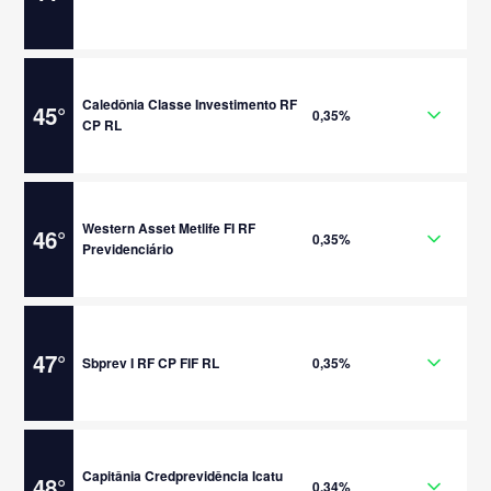
Caledônia Classe Investimento RF
45
°
0,35%
CP RL
Western Asset Metlife FI RF
46
°
0,35%
Previdenciário
47
°
Sbprev I RF CP FIF RL
0,35%
Capitânia Credprevidência Icatu
48
°
0,34%