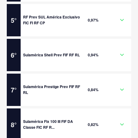
RF Prev SUL América Exclusivo
5
°
0,97%
FIC FI RF CP
6
°
Sulamérica Shell Prev FIF RF RL
0,94%
Sulamérica Prestige Prev FIF RF
7
°
0,84%
RL
Sulamérica Fix 100 III FIF DA
8
°
0,82%
Classe FIC RF R...