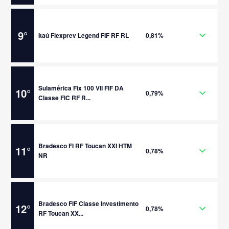
9
°
Itaú Flexprev Legend FIF RF RL
0,81%
Sulamérica Fix 100 VII FIF DA
10
°
0,79%
Classe FIC RF R...
Bradesco FI RF Toucan XXI HTM
11
°
0,78%
NR
Bradesco FIF Classe Investimento
12
°
0,78%
RF Toucan XX...