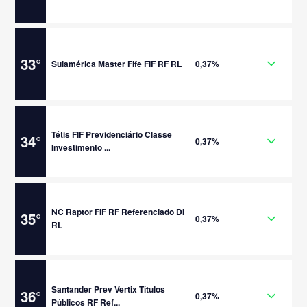
33
°
Sulamérica Master Fife FIF RF RL
0,37%
Tétis FIF Previdenciário Classe
34
°
0,37%
Investimento ...
NC Raptor FIF RF Referenciado DI
35
°
0,37%
RL
Santander Prev Vertix Títulos
36
°
0,37%
Públicos RF Ref...