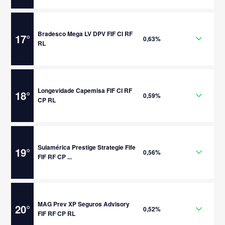
Bradesco Mega LV DPV FIF CI RF
17
°
0,63%
RL
Longevidade Capemisa FIF CI RF
18
°
0,59%
CP RL
Sulamérica Prestige Strategie Fife
19
°
0,56%
FIF RF CP ...
MAG Prev XP Seguros Advisory
20
°
0,52%
FIF RF CP RL