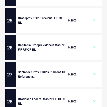
Brasilprev TOP Direcional FIF RF
25
°
0,38%
RL
Capitânia Credprevidência Máster
26
°
0,38%
FIF RF CP RL
Santander Prev Títulos Públicos RF
27
°
0,38%
Referencia...
Bradesco Federal Máster FIF CI RF
28
°
0,38%
RL