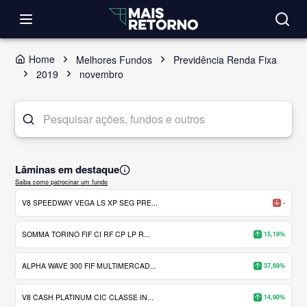
Home
Melhores Fundos
Previdência Renda Fixa
2019
novembro
Lâminas em destaque
Saiba como patrocinar um fundo
V8 SPEEDWAY VEGA LS XP SEG PRE...
-
SOMMA TORINO FIF CI RF CP LP R...
15,19%
ALPHA WAVE 300 FIF MULTIMERCAD...
37,69%
V8 CASH PLATINUM CIC CLASSE IN...
14,90%