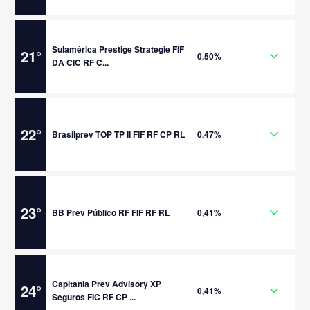
Sulamérica Prestige Strategie FIF
21
°
0,50%
DA CIC RF C...
22
°
Brasilprev TOP TP II FIF RF CP RL
0,47%
23
°
BB Prev Público RF FIF RF RL
0,41%
Capitania Prev Advisory XP
24
°
0,41%
Seguros FIC RF CP ...