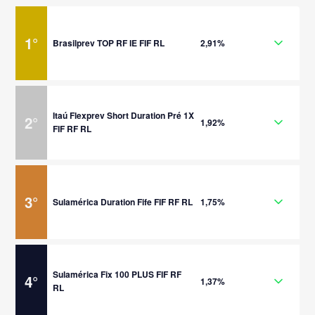
1
°
Brasilprev TOP RF IE FIF RL
2,91%
Itaú Flexprev Short Duration Pré 1X
2
°
1,92%
FIF RF RL
3
°
Sulamérica Duration Fife FIF RF RL
1,75%
Sulamérica Fix 100 PLUS FIF RF
4
°
1,37%
RL