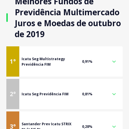
Melhores Fundos de
Previdência Multimercado
Juros e Moedas de outubro
de 2019
Icatu Seg Multistrategy
1
°
0,91%
Previdência FIM
2
°
Icatu Seg Previdência FIM
0,81%
Santander Prev Icatu STRIX
3
°
0,28%