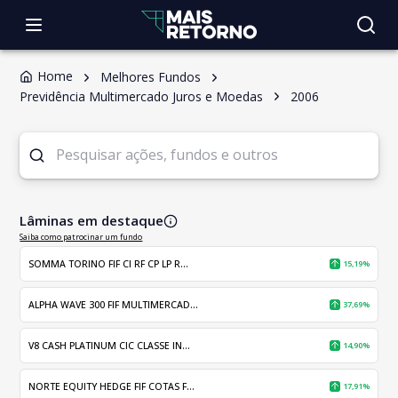
Home
Melhores Fundos
Previdência Multimercado Juros e Moedas
2006
Lâminas em destaque
Saiba como patrocinar um fundo
SOMMA TORINO FIF CI RF CP LP R...
15,19%
ALPHA WAVE 300 FIF MULTIMERCAD...
37,69%
V8 CASH PLATINUM CIC CLASSE IN...
14,90%
NORTE EQUITY HEDGE FIF COTAS F...
17,91%