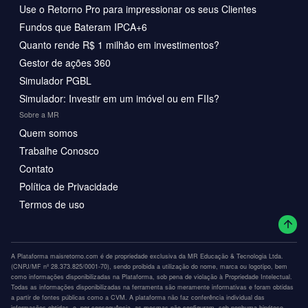
Use o Retorno Pro para impressionar os seus Clientes
Fundos que Bateram IPCA+6
Quanto rende R$ 1 milhão em investimentos?
Gestor de ações 360
Simulador PGBL
Simulador: Investir em um imóvel ou em FIIs?
Sobre a MR
Quem somos
Trabalhe Conosco
Contato
Política de Privacidade
Termos de uso
A Plataforma maisretorno.com é de propriedade exclusiva da MR Educação & Tecnologia Ltda.
(CNPJ/MF nº 28.373.825/0001-70), sendo proibida a utilização do nome, marca ou logotipo, bem
como informações disponibilizadas na Plataforma, sob pena de violação à Propriedade Intelectual.
Todas as informações disponibilizadas na ferramenta são meramente informativas e foram obtidas
a partir de fontes públicas como a CVM. A plataforma não faz conferência individual das
informações obtidas, e, por consequência, as mesmas não configuram, sob nenhuma hipótese,