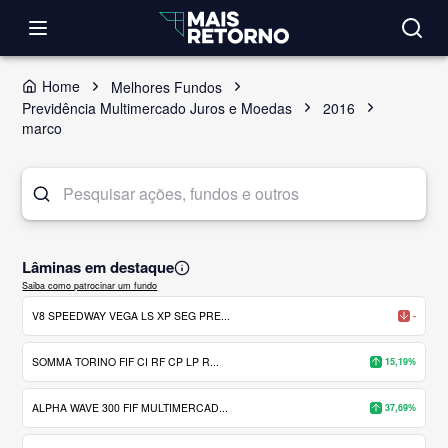
Home
Melhores Fundos
Previdência Multimercado Juros e Moedas
2016
marco
Lâminas em destaque
Saiba como patrocinar um fundo
V8 SPEEDWAY VEGA LS XP SEG PRE...
-
SOMMA TORINO FIF CI RF CP LP R...
15,19%
ALPHA WAVE 300 FIF MULTIMERCAD...
37,69%