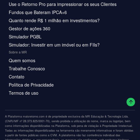
Use o Retorno Pro para impressionar os seus Clientes
Fundos que Bateram IPCA+6
Quanto rende R$ 1 milhão em investimentos?
Gestor de ações 360
Simulador PGBL
Simulador: Investir em um imóvel ou em FIIs?
Sobre a MR
Quem somos
Trabalhe Conosco
Contato
Política de Privacidade
Termos de uso
A Plataforma maisretorno.com é de propriedade exclusiva da MR Educação & Tecnologia Ltda.
(CNPJ/MF nº 28.373.825/0001-70), sendo proibida a utilização do nome, marca ou logotipo, bem
como informações disponibilizadas na Plataforma, sob pena de violação à Propriedade Intelectual.
Todas as informações disponibilizadas na ferramenta são meramente informativas e foram obtidas
a partir de fontes públicas como a CVM. A plataforma não faz conferência individual das
informações obtidas, e, por consequência, as mesmas não configuram, sob nenhuma hipótese,