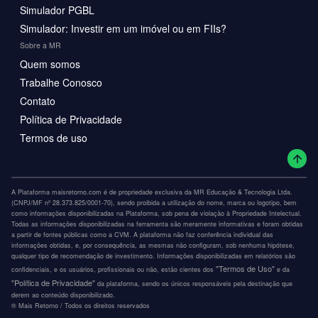
Simulador PGBL
Simulador: Investir em um imóvel ou em FIIs?
Sobre a MR
Quem somos
Trabalhe Conosco
Contato
Política de Privacidade
Termos de uso
A Plataforma maisretorno.com é de propriedade exclusiva da MR Educação & Tecnologia Ltda.
(CNPJ/MF nº 28.373.825/0001-70), sendo proibida a utilização do nome, marca ou logotipo, bem
como informações disponibilizadas na Plataforma, sob pena de violação à Propriedade Intelectual.
Todas as informações disponibilizadas na ferramenta são meramente informativas e foram obtidas
a partir de fontes públicas como a CVM. A plataforma não faz conferência individual das
informações obtidas, e, por consequência, as mesmas não configuram, sob nenhuma hipótese,
qualquer tipo de recomendação de investimento. Informações disponibilizadas em relatórios são
"Termos de Uso"
confidenciais, e os usuários, profissionais ou não, estão cientes dos
e da
"Política de Privacidade"
da plataforma, sendo os únicos responsáveis pela destinação que
derem ao conteúdo disponibilizado.
®️ Mais Retorno / Todos os direitos reservados