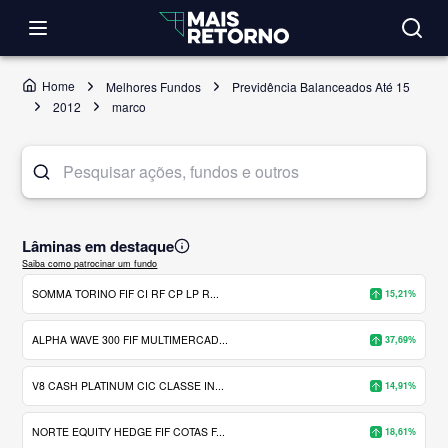
Home
Melhores Fundos
Previdência Balanceados Até 15
2012
marco
Lâminas em destaque
Saiba como patrocinar um fundo
SOMMA TORINO FIF CI RF CP LP R...
15,21%
ALPHA WAVE 300 FIF MULTIMERCAD...
37,69%
V8 CASH PLATINUM CIC CLASSE IN...
14,91%
NORTE EQUITY HEDGE FIF COTAS F...
18,61%