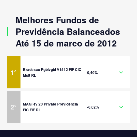
Melhores Fundos de
Previdência Balanceados
Até 15 de marco de 2012
Bradesco Pgblvgbl V1512 FIF CIC
1
°
0,40%
Mult RL
MAG RV 20 Private Previdência
2
°
-0,02%
FIC FIF RL