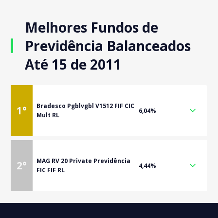
Melhores Fundos de
Previdência Balanceados
Até 15 de 2011
Bradesco Pgblvgbl V1512 FIF CIC
1
°
6,04%
Mult RL
MAG RV 20 Private Previdência
2
°
4,44%
FIC FIF RL