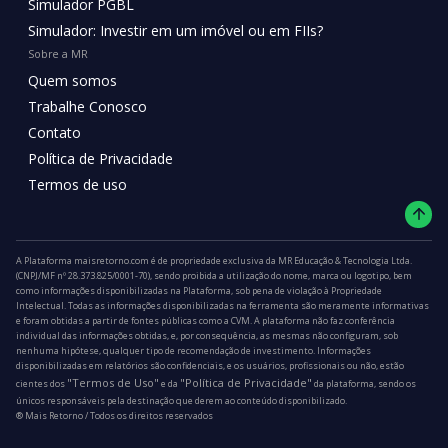
Simulador PGBL
Simulador: Investir em um imóvel ou em FIIs?
Sobre a MR
Quem somos
Trabalhe Conosco
Contato
Política de Privacidade
Termos de uso
A Plataforma maisretorno.com é de propriedade exclusiva da MR Educação & Tecnologia Ltda.
(CNPJ/MF nº 28.373.825/0001-70), sendo proibida a utilização do nome, marca ou logotipo, bem
como informações disponibilizadas na Plataforma, sob pena de violação à Propriedade
Intelectual. Todas as informações disponibilizadas na ferramenta são meramente informativas
e foram obtidas a partir de fontes públicas como a CVM. A plataforma não faz conferência
individual das informações obtidas, e, por consequência, as mesmas não configuram, sob
nenhuma hipótese, qualquer tipo de recomendação de investimento. Informações
disponibilizadas em relatórios são confidenciais, e os usuários, profissionais ou não, estão
"Termos de Uso"
"Política de Privacidade"
cientes dos
e da
da plataforma, sendo os
únicos responsáveis pela destinação que derem ao conteúdo disponibilizado.
®️ Mais Retorno / Todos os direitos reservados