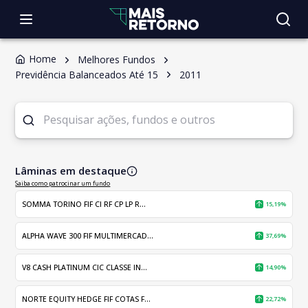
Home
Melhores Fundos
Previdência Balanceados Até 15
2011
Lâminas em destaque
Saiba como patrocinar um fundo
SOMMA TORINO FIF CI RF CP LP R...
15,19%
ALPHA WAVE 300 FIF MULTIMERCAD...
37,69%
V8 CASH PLATINUM CIC CLASSE IN...
14,90%
NORTE EQUITY HEDGE FIF COTAS F...
22,72%