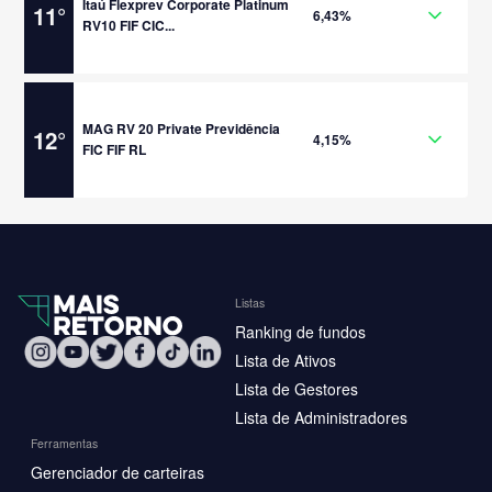
Itaú Flexprev Corporate Platinum
11
°
6,43%
RV10 FIF CIC...
MAG RV 20 Private Previdência
12
°
4,15%
FIC FIF RL
Listas
Ranking de fundos
Lista de Ativos
Lista de Gestores
Lista de Administradores
Ferramentas
Gerenciador de carteiras