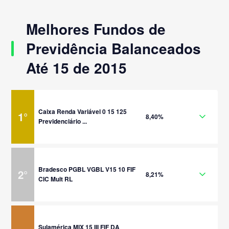
Melhores Fundos de
Previdência Balanceados
Até 15 de 2015
Caixa Renda Variável 0 15 125
1
°
8,40%
Previdenciário ...
Bradesco PGBL VGBL V15 10 FIF
2
°
8,21%
CIC Mult RL
Sulamérica MIX 15 III FIF DA