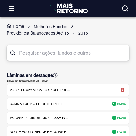
Home
Melhores Fundos
Previdência Balanceados Até 15
2015
Lâminas em destaque
Saiba como patrocinar um fundo
V8 SPEEDWAY VEGA LS XP SEG PRE...
-
SOMMA TORINO FIF CI RF CP LP R...
15,19%
V8 CASH PLATINUM CIC CLASSE IN...
14,90%
NORTE EQUITY HEDGE FIF COTAS F...
17,91%