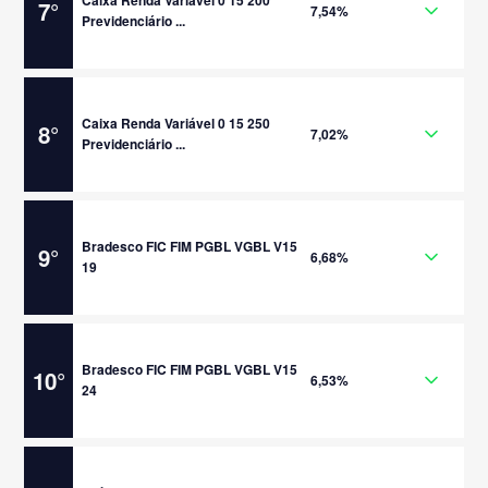
Caixa Renda Variável 0 15 200
7
°
7,54%
Previdenciário ...
Caixa Renda Variável 0 15 250
8
°
7,02%
Previdenciário ...
Bradesco FIC FIM PGBL VGBL V15
9
°
6,68%
19
Bradesco FIC FIM PGBL VGBL V15
10
°
6,53%
24