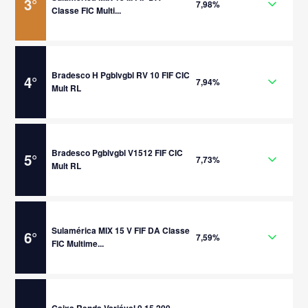
3
°
7,98%
Classe FIC Multi...
Bradesco H Pgblvgbl RV 10 FIF CIC
4
°
7,94%
Mult RL
Bradesco Pgblvgbl V1512 FIF CIC
5
°
7,73%
Mult RL
Sulamérica MIX 15 V FIF DA Classe
6
°
7,59%
FIC Multime...