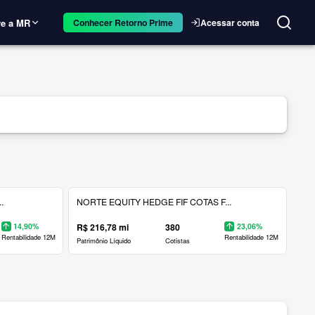
e a MR
Acessar conta
Conhecer Retorno Prime
.
NORTE EQUITY HEDGE FIF COTAS F...
14,90%
R$ 216,78 mi
380
23,06%
Rentabilidade 12M
Rentabilidade 12M
Patrimônio Líquido
Cotistas