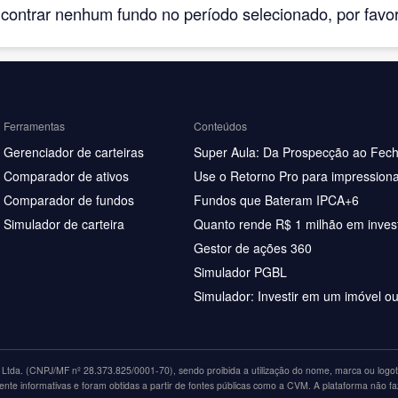
ntrar nenhum fundo no período selecionado, por favor, 
Ferramentas
Conteúdos
Gerenciador de carteiras
Super Aula: Da Prospecção ao Fec
Comparador de ativos
Use o Retorno Pro para impressiona
Comparador de fundos
Fundos que Bateram IPCA+6
Simulador de carteira
Quanto rende R$ 1 milhão em inves
Gestor de ações 360
Simulador PGBL
Simulador: Investir em um imóvel o
tda. (CNPJ/MF nº 28.373.825/0001-70), sendo proibida a utilização do nome, marca ou logoti
nte informativas e foram obtidas a partir de fontes públicas como a CVM. A plataforma não fa