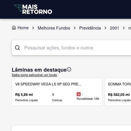
Home
Melhores Fundos
Previdência
2001
m
Lâminas em destaque
Saiba como patrocinar um fundo
V8 SPEEDWAY VEGA LS XP SEG PRE...
SOMMA TORINO
R$ 5,89 mi
1
-
R$ 582,05 mi
Rentabilidade 12M
Patrimônio Líquido
Cotistas
Patrimônio Líquido