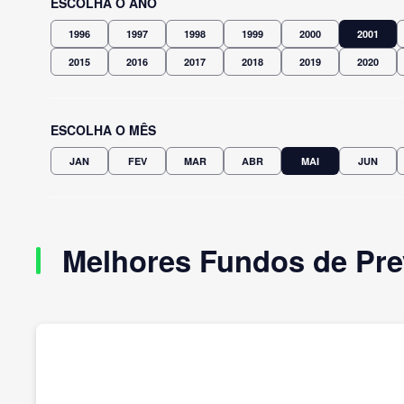
ESCOLHA O ANO
1996
1997
1998
1999
2000
2001
2015
2016
2017
2018
2019
2020
ESCOLHA O MÊS
JAN
FEV
MAR
ABR
MAI
JUN
Melhores Fundos de Pre