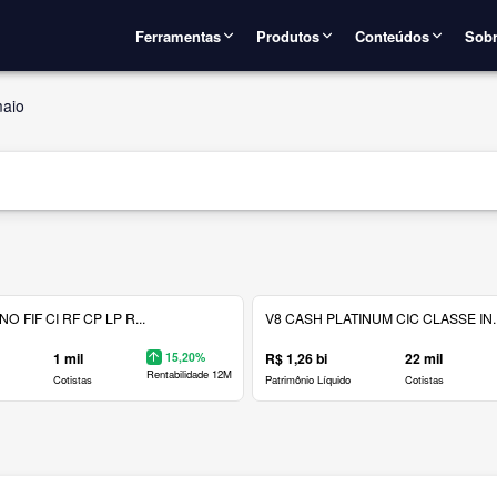
Ferramentas
Produtos
Conteúdos
Sobr
aio
 FIF CI RF CP LP R...
V8 CASH PLATINUM CIC CLASSE IN..
1 mil
15,20%
R$ 1,26 bi
22 mil
Rentabilidade 12M
Cotistas
Patrimônio Líquido
Cotistas