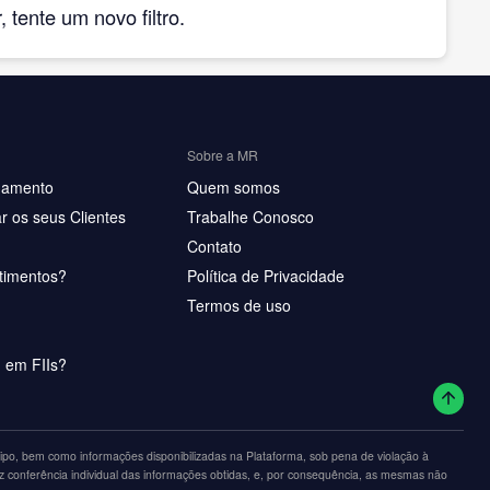
tente um novo filtro.
Sobre a MR
hamento
Quem somos
r os seus Clientes
Trabalhe Conosco
Contato
timentos?
Política de Privacidade
Termos de uso
u em FIIs?
po, bem como informações disponibilizadas na Plataforma, sob pena de violação à
z conferência individual das informações obtidas, e, por consequência, as mesmas não