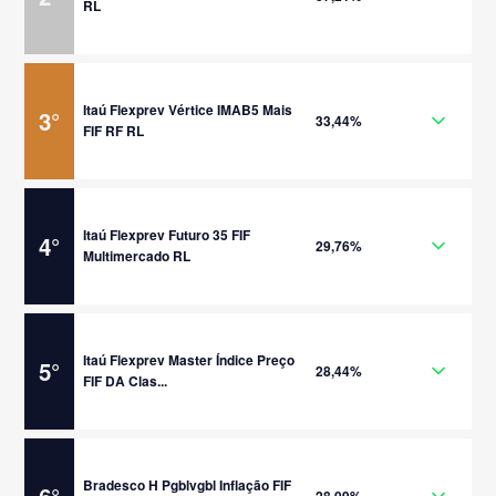
RL
Itaú Flexprev Vértice IMAB5 Mais
3
°
33,44%
FIF RF RL
Itaú Flexprev Futuro 35 FIF
4
°
29,76%
Multimercado RL
Itaú Flexprev Master Índice Preço
5
°
28,44%
FIF DA Clas...
Bradesco H Pgblvgbl Inflação FIF