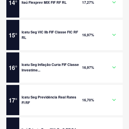
14
°
Itaú Flexprev MIX FIF RF RL
17,27%
Icatu Seg VIC Ilb FIF Classe FIC RF
15
°
16,97%
RL
Icatu Seg Inflação Curta FIF Classe
16
°
16,97%
Investime...
Icatu Seg Previdência Real Rates
17
°
16,70%
FI RF