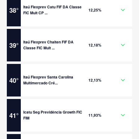
Itaú Flexprev Catu FIF DA Classe
38
°
12,25%
FIC Mult CP ...
Itaú Flexprev Chalten FIF DA
39
°
12,18%
Classe FIC Mult ...
Itaú Flexprev Santa Carolina
40
°
12,13%
Multimercado Cré...
Icatu Seg Previdência Growth FIC
41
°
11,93%
FIM