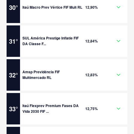
30
°
Itaú Macro Prev Vértice FIF Mult RL
12,90%
SUL América Prestige Inflatie FIF
31
°
12,84%
DA Classe F...
Amsp Previdência FIF
32
°
12,83%
Multimercado RL
Itaú Flexprev Premium Fases DA
33
°
12,75%
Vida 2030 FIF ...