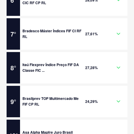
6
°
28,09%
CIC RF CP RL
Bradesco Máster Índices FIF CI RF
7
°
27,61%
RL
Itaú Flexprev Índice Preço FIF DA
8
°
27,28%
Classe FIC ...
Brasilprev TOP Multimercado Me
9
°
24,29%
FIF CP RL
Asa Alpha Mapfre Juro Brasil