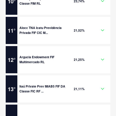
10
°
23,74%
Classe FIM RL
Alocc TNA Icatu Previdência
11
°
21,52%
Privada FIF CIC M...
Argucia Endowment FIF
12
°
21,25%
Multimercado RL
Itaú Private Prev IMAB5 FIF DA
13
°
21,11%
Classe FIC RF ...