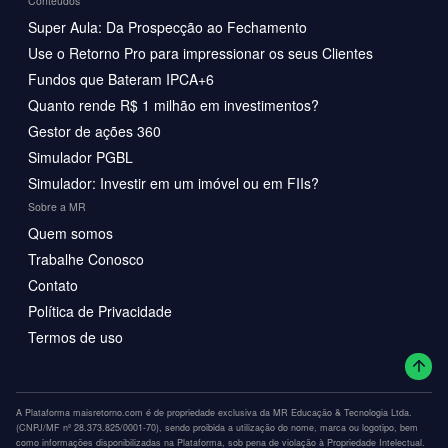
Conteúdos
Super Aula: Da Prospecção ao Fechamento
Use o Retorno Pro para impressionar os seus Clientes
Fundos que Bateram IPCA+6
Quanto rende R$ 1 milhão em investimentos?
Gestor de ações 360
Simulador PGBL
Simulador: Investir em um imóvel ou em FIIs?
Sobre a MR
Quem somos
Trabalhe Conosco
Contato
Política de Privacidade
Termos de uso
A Plataforma maisretorno.com é de propriedade exclusiva da MR Educação & Tecnologia Ltda.
(CNPJ/MF nº 28.373.825/0001-70), sendo proibida a utilização do nome, marca ou logotipo, bem
como informações disponibilizadas na Plataforma, sob pena de violação à Propriedade Intelectual.