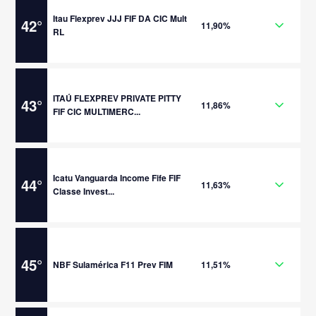
Itau Flexprev JJJ FIF DA CIC Mult
42
°
11,90%
RL
ITAÚ FLEXPREV PRIVATE PITTY
43
°
11,86%
FIF CIC MULTIMERC...
Icatu Vanguarda Income Fife FIF
44
°
11,63%
Classe Invest...
45
°
NBF Sulamérica F11 Prev FIM
11,51%