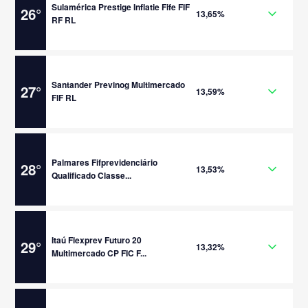
Sulamérica Prestige Inflatie Fife FIF
26
°
13,65%
RF RL
Santander Previnog Multimercado
27
°
13,59%
FIF RL
Palmares Fifprevidenciário
28
°
13,53%
Qualificado Classe...
Itaú Flexprev Futuro 20
29
°
13,32%
Multimercado CP FIC F...