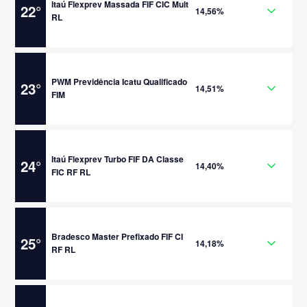
Itaú Flexprev Massada FIF CIC Mult
22
°
14,56%
RL
PWM Previdência Icatu Qualificado
23
°
14,51%
FIM
Itaú Flexprev Turbo FIF DA Classe
24
°
14,40%
FIC RF RL
Bradesco Master Prefixado FIF CI
25
°
14,18%
RF RL