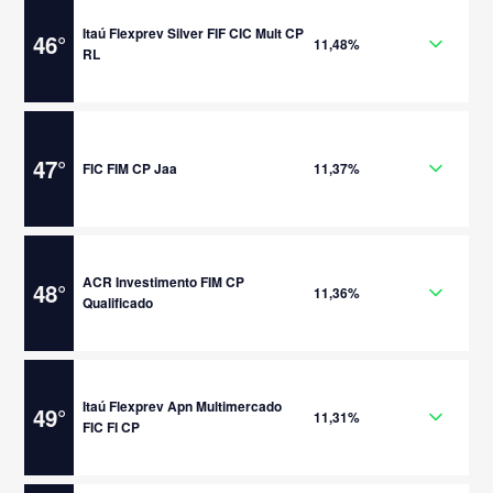
Itaú Flexprev Silver FIF CIC Mult CP
46
°
11,48%
RL
47
°
FIC FIM CP Jaa
11,37%
ACR Investimento FIM CP
48
°
11,36%
Qualificado
Itaú Flexprev Apn Multimercado
49
°
11,31%
FIC FI CP