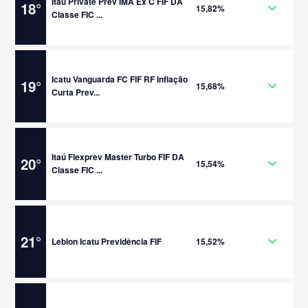
Itaú Private Prev IMA Ex C FIF DA
18
°
15,82%
Classe FIC ...
Icatu Vanguarda FC FIF RF Inflação
19
°
15,68%
Curta Prev...
Itaú Flexprev Master Turbo FIF DA
20
°
15,54%
Classe FIC ...
21
°
Leblon Icatu Previdência FIF
15,52%