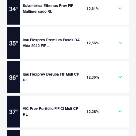
Sulamérica Effectus Prev FIF
34
°
12,61%
Multimercado RL
Itau Flexprev Premium Fases DA
35
°
12,56%
Vida 2040 FIF ...
Itau Flexprev Beruba FIF Mult CP
36
°
12,36%
RL
VIC Prev Portfólio FIF CI Mult CP
37
°
12,28%
RL