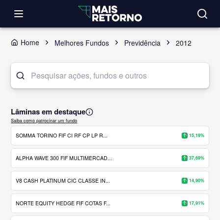
Home
Melhores Fundos
Previdência
2012
Lâminas em destaque
Saiba como patrocinar um fundo
SOMMA TORINO FIF CI RF CP LP R...
15,19%
ALPHA WAVE 300 FIF MULTIMERCAD...
37,69%
V8 CASH PLATINUM CIC CLASSE IN...
14,90%
NORTE EQUITY HEDGE FIF COTAS F...
17,91%