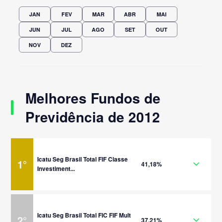
JAN
FEV
MAR
ABR
MAI
JUN
JUL
AGO
SET
OUT
NOV
DEZ
Melhores Fundos de
Previdência de 2012
Icatu Seg Brasil Total FIF Classe
1
°
41,18%
Investiment...
Icatu Seg Brasil Total FIC FIF Mult
2
°
37,21%