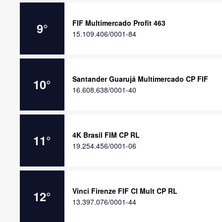
FIF Multimercado Profit 463
9
°
15.109.406/0001-84
Santander Guarujá Multimercado CP FIF
10
°
16.608.638/0001-40
4K Brasil FIM CP RL
11
°
19.254.456/0001-06
Vinci Firenze FIF CI Mult CP RL
12
°
13.397.076/0001-44