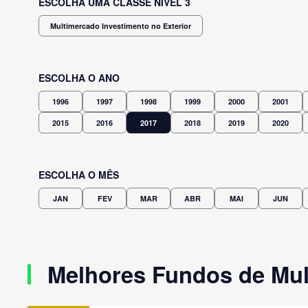
ESCOLHA UMA CLASSE NÍVEL 3
Multimercado Investimento no Exterior
ESCOLHA O ANO
1996
1997
1998
1999
2000
2001
2015
2016
2017
2018
2019
2020
ESCOLHA O MÊS
JAN
FEV
MAR
ABR
MAI
JUN
Melhores Fundos de Mult