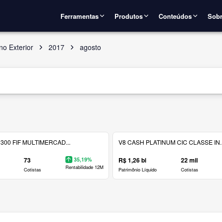
Ferramentas
Produtos
Conteúdos
Sobr
no Exterior
2017
agosto
300 FIF MULTIMERCAD...
V8 CASH PLATINUM CIC CLASSE IN..
73
35,19%
R$ 1,26 bi
22 mil
Rentabilidade 12M
Cotistas
Patrimônio Líquido
Cotistas