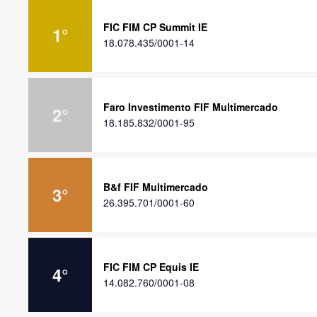
FIC FIM CP Summit IE
1
°
18.078.435/0001-14
Faro Investimento FIF Multimercado
2
°
18.185.832/0001-95
B&f FIF Multimercado
3
°
26.395.701/0001-60
FIC FIM CP Equis IE
4
°
14.082.760/0001-08