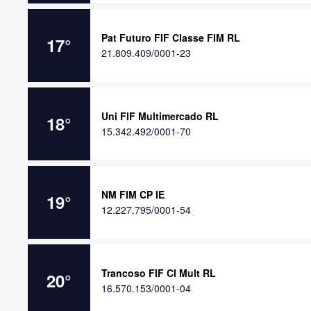
Pat Futuro FIF Classe FIM RL
17
°
21.809.409/0001-23
Uni FIF Multimercado RL
18
°
15.342.492/0001-70
NM FIM CP IE
19
°
12.227.795/0001-54
Trancoso FIF CI Mult RL
20
°
16.570.153/0001-04