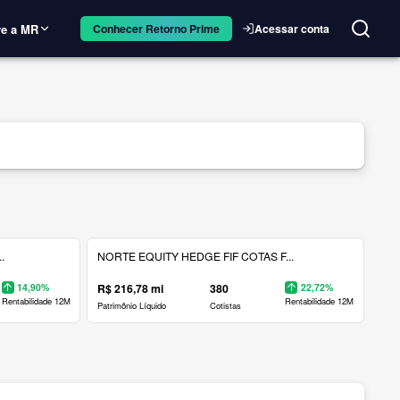
e a MR
Acessar conta
Conhecer Retorno Prime
.
NORTE EQUITY HEDGE FIF COTAS F...
14,90%
R$ 216,78 mi
380
22,72%
Rentabilidade 12M
Rentabilidade 12M
Patrimônio Líquido
Cotistas