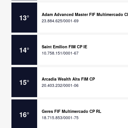
Adam Advanced Master FIF Multimercado C
13
°
23.884.625/0001-69
Saint Emilion FIM CP IE
14
°
10.758.151/0001-67
Arcadia Wealth Alts FIM CP
15
°
20.403.232/0001-06
Geres FIF Multimercado CP RL
16
°
18.715.853/0001-75