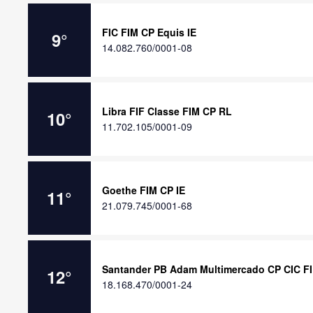
FIC FIM CP Equis IE
9
°
14.082.760/0001-08
Libra FIF Classe FIM CP RL
10
°
11.702.105/0001-09
Goethe FIM CP IE
11
°
21.079.745/0001-68
Santander PB Adam Multimercado CP CIC F
12
°
18.168.470/0001-24