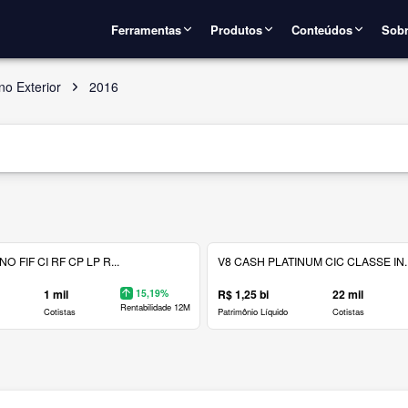
Ferramentas
Produtos
Conteúdos
Sobr
no Exterior
2016
 FIF CI RF CP LP R...
V8 CASH PLATINUM CIC CLASSE IN..
1 mil
15,19%
R$ 1,25 bi
22 mil
Rentabilidade 12M
Cotistas
Patrimônio Líquido
Cotistas