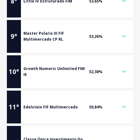
8
°
Little IV Estruturado FIM
53,65%
Master Polaris III FIF
9
°
53,26%
Multimercado CP RL
Growth Numeric Unlimited FIM
10
°
52,38%
IE
11
°
Edelstein FIF Multimercado
50,84%
Classe Única Investimento Do