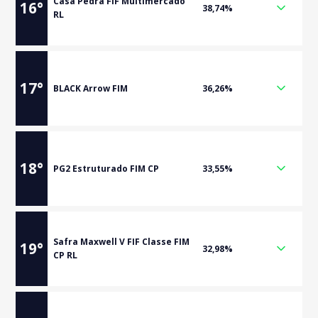
Casa Pedra FIF Multimercado
16
°
38,74%
RL
17
°
BLACK Arrow FIM
36,26%
18
°
PG2 Estruturado FIM CP
33,55%
Safra Maxwell V FIF Classe FIM
19
°
32,98%
CP RL