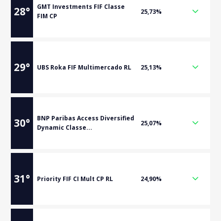
GMT Investments FIF Classe
28
°
25,73%
FIM CP
29
°
UBS Roka FIF Multimercado RL
25,13%
BNP Paribas Access Diversified
30
°
25,07%
Dynamic Classe...
31
°
Priority FIF CI Mult CP RL
24,90%