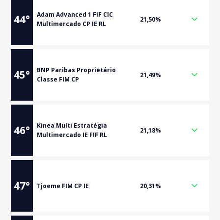
Adam Advanced 1 FIF CIC
44
°
21,50%
Multimercado CP IE RL
BNP Paribas Proprietário
45
°
21,49%
Classe FIM CP
Kinea Multi Estratégia
46
°
21,18%
Multimercado IE FIF RL
47
°
Tjoeme FIM CP IE
20,31%