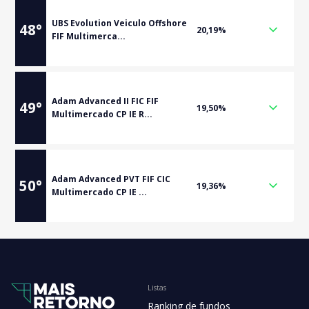
UBS Evolution Veiculo Offshore
48
°
20,19%
FIF Multimerca...
Adam Advanced II FIC FIF
49
°
19,50%
Multimercado CP IE R...
Adam Advanced PVT FIF CIC
50
°
19,36%
Multimercado CP IE ...
Listas
Ranking de fundos