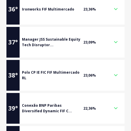
36
°
Ironworks FIF Multimercado
23,36%
Manager JSS Sustainable Equity
37
°
23,09%
Tech Disruptor...
Polo CP IE FIC FIF Multimercado
38
°
23,06%
RL
Conexão BNP Paribas
39
°
22,36%
Diversified Dynamic FIF C...