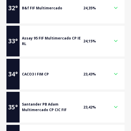
32
°
B&f FIF Multimercado
24,35%
Assay 95 FIF Multimercado CP IE
33
°
24,15%
RL
34
°
CACO3 I FIM CP
23,43%
Santander PB Adam
35
°
23,42%
Multimercado CP CIC FIF