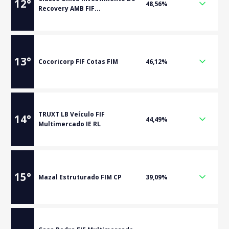
12
°
48,56%
Recovery AMB FIF...
13
°
Cocoricorp FIF Cotas FIM
46,12%
TRUXT LB Veículo FIF
14
°
44,49%
Multimercado IE RL
15
°
Mazal Estruturado FIM CP
39,09%