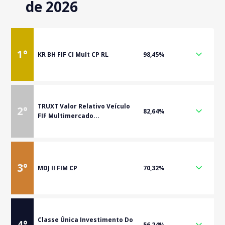
de 2026
1
°
KR BH FIF CI Mult CP RL
98,45%
TRUXT Valor Relativo Veículo
2
°
82,64%
FIF Multimercado...
3
°
MDJ II FIM CP
70,32%
Classe Única Investimento Do
4
°
56,24%