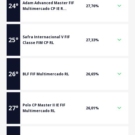
Adam Advanced Master FIF
24
°
27,76%
Multimercado CP IE R...
Safra Internacional V FIF
25
°
27,33%
Classe FIM CP RL
26
°
BLF FIF Multimercado RL
26,65%
Polo CP Master II IE FIF
27
°
26,01%
Multimercado RL